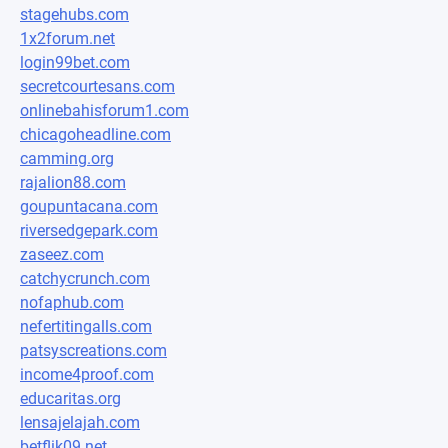
stagehubs.com
1x2forum.net
login99bet.com
secretcourtesans.com
onlinebahisforum1.com
chicagoheadline.com
camming.org
rajalion88.com
goupuntacana.com
riversedgepark.com
zaseez.com
catchycrunch.com
nofaphub.com
nefertitingalls.com
patsyscreations.com
income4proof.com
educaritas.org
lensajelajah.com
betflik09.net