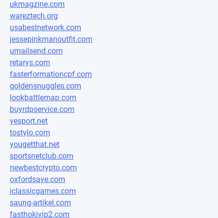
ukmagzine.com
wareztech.org
usabestnetwork.com
jessepinkmanoutfit.com
umailsend.com
retarys.com
fasterformationcpf.com
goldensnuggles.com
lookbattlemap.com
buyrdpservice.com
yesport.net
tostylo.com
yougetthat.net
sportsnetclub.com
newbestcrypto.com
oxfordsave.com
iclassicgames.com
saung-artikel.com
fasthokivip2.com