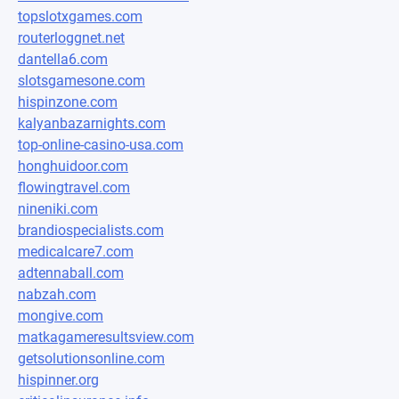
topslotxgames.com
routerloggnet.net
dantella6.com
slotsgamesone.com
hispinzone.com
kalyanbazarnights.com
top-online-casino-usa.com
honghuidoor.com
flowingtravel.com
nineniki.com
brandiospecialists.com
medicalcare7.com
adtennaball.com
nabzah.com
mongive.com
matkagameresultsview.com
getsolutionsonline.com
hispinner.org