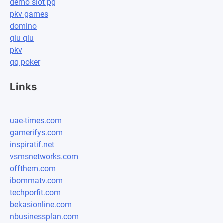
demo slot pg
pkv games
domino
qiu qiu
pkv
qq poker
Links
uae-times.com
gamerifys.com
inspiratif.net
vsmsnetworks.com
offthem.com
ibommatv.com
techporfit.com
bekasionline.com
nbusinessplan.com