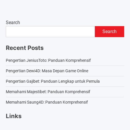
Search
Search
Recent Posts
Pengertian JeniusToto: Panduan Komprehensif
Pengertian Dewi4D: Masa Depan Game Online
Pengertian Gajibet: Panduan Lengkap untuk Pemula
Memahami Majestibet: Panduan Komprehensif
Memahami Saung4D: Panduan Komprehensif
Links