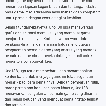
dalam gameplay bertempo cepat. Mode multipemain
menambah lapisan kegembiraan dan tantangan ekstra
pada game, menjadikannya lebih menarik dan kompetitif
untuk pemain dengan semua tingkat keahlian.
Selain fitur gameplay-nya, Uno138 juga menawarkan
grafis dan animasi memukau yang membuat game
menjadi hidup di layar. Kartu berwarna-warni, latar
belakang dinamis, dan animasi halus menciptakan
pengalaman bermain game yang imersif yang menarik
pemain dan membuat mereka datang kembali untuk
menonton lebih banyak lagi.
Uno138 juga terus memperbarui dan menambahkan
konten baru untuk menjaga game ini tetap segar dan
menarik bagi para pemainnya. Dengan pembaruan rutin,
mode permainan baru, dan acara khusus, Uno138
menawarkan pengalaman bermain game yang dinamis
dan selalu berubah yang membuat pemain tetap terlibat
dan terhibur.