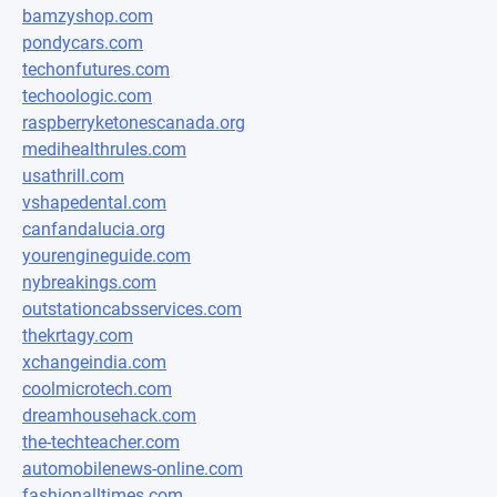
bamzyshop.com
pondycars.com
techonfutures.com
techoologic.com
raspberryketonescanada.org
medihealthrules.com
usathrill.com
vshapedental.com
canfandalucia.org
yourengineguide.com
nybreakings.com
outstationcabsservices.com
thekrtagy.com
xchangeindia.com
coolmicrotech.com
dreamhousehack.com
the-techteacher.com
automobilenews-online.com
fashionalltimes.com