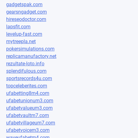
gadgetspak.com
gearsngadget.com
hireseodoctor.com
lapsfit.com
levelup-fast.com
mytreepla.net
pokersimulations.com
replicamanufactory.net
rezultate-loto.info
splendifulous.com
sportsrecords4u.com
topceleberites.com
ufabetting8m4.com
ufabetunionum3.com
ufabetvalueum3.com
ufabetvaultm7.com
ufabetvillageum7.com
ufabetvoicem3.com
waveufabetm4.com