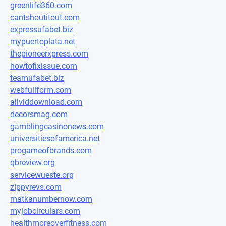
greenlife360.com
cantshoutitout.com
expressufabet.biz
mypuertoplata.net
thepioneerxpress.com
howtofixissue.com
teamufabet.biz
webfullform.com
allviddownload.com
decorsmag.com
gamblingcasinonews.com
universitiesofamerica.net
progameofbrands.com
qbreview.org
servicewueste.org
zippyrevs.com
matkanumbernow.com
myjobcirculars.com
healthmoreoverfitness.com