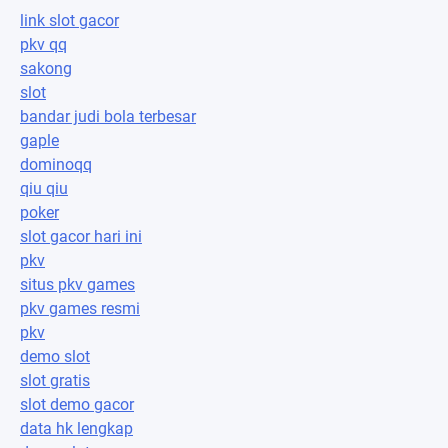
link slot gacor
pkv qq
sakong
slot
bandar judi bola terbesar
gaple
dominoqq
qiu qiu
poker
slot gacor hari ini
pkv
situs pkv games
pkv games resmi
pkv
demo slot
slot gratis
slot demo gacor
data hk lengkap