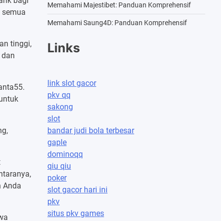
rik bagi
Memahami Majestibet: Panduan Komprehensif
uk semua
Memahami Saung4D: Panduan Komprehensif
n tinggi,
Links
 dan
link slot gacor
anta55.
pkv qq
 untuk
sakong
slot
ng,
bandar judi bola terbesar
gaple
dominoqq
t
qiu qiu
ntaranya,
poker
h Anda
slot gacor hari ini
pkv
situs pkv games
iwa