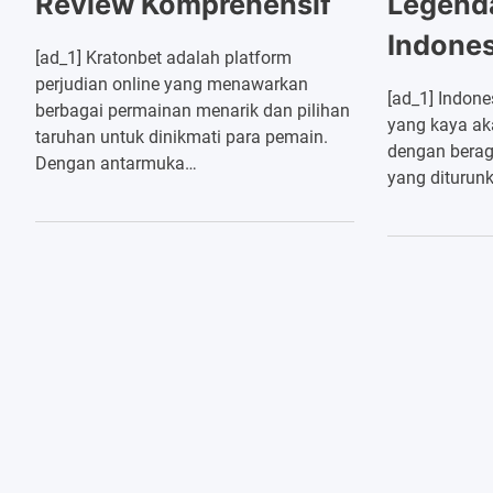
Review Komprehensif
Legend
Indones
[ad_1] Kratonbet adalah platform
perjudian online yang menawarkan
[ad_1] Indon
berbagai permainan menarik dan pilihan
yang kaya aka
taruhan untuk dinikmati para pemain.
dengan berag
Dengan antarmuka…
yang diturunk