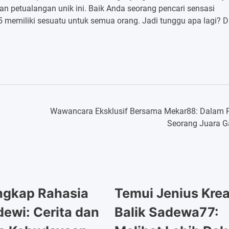
 petualangan unik ini. Baik Anda seorang pencari sensasi
5 memiliki sesuatu untuk semua orang. Jadi tunggu apa lagi? 
Wawancara Eksklusif Bersama Mekar88: Dalam P
Seorang Juara 
gkap Rahasia
Temui Jenius Kreat
ewi: Cerita dan
Balik Sadewa77: