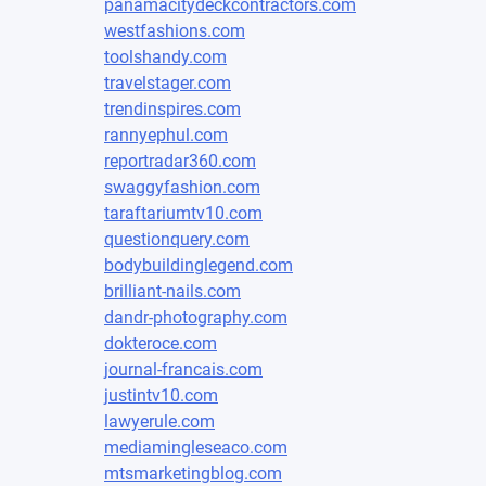
panamacitydeckcontractors.com
westfashions.com
toolshandy.com
travelstager.com
trendinspires.com
rannyephul.com
reportradar360.com
swaggyfashion.com
taraftariumtv10.com
questionquery.com
bodybuildinglegend.com
brilliant-nails.com
dandr-photography.com
dokteroce.com
journal-francais.com
justintv10.com
lawyerule.com
mediamingleseaco.com
mtsmarketingblog.com