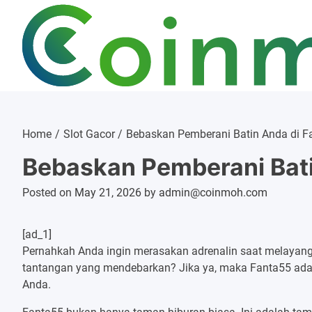
Skip
to
content
Home
Slot Gacor
Bebaskan Pemberani Batin Anda di F
Bebaskan Pemberani Bati
Posted on
May 21, 2026
by
admin@coinmoh.com
[ad_1]
Pernahkah Anda ingin merasakan adrenalin saat melayan
tantangan yang mendebarkan? Jika ya, maka Fanta55 adal
Anda.