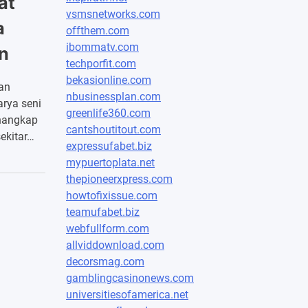
at
vsmsnetworks.com
a
offthem.com
ibommatv.com
n
techporfit.com
bekasionline.com
an
nbusinessplan.com
arya seni
greenlife360.com
nangkap
cantshoutitout.com
ekitar…
expressufabet.biz
mypuertoplata.net
thepioneerxpress.com
howtofixissue.com
teamufabet.biz
webfullform.com
allviddownload.com
decorsmag.com
gamblingcasinonews.com
universitiesofamerica.net