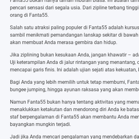
Fanta55 bukan hanya taman hiburan biasa. Ini adalah tam
pencari sensasi dari segala usia. Dari zipline terbang ti
orang di Fanta55.
Salah satu atraksi paling populer di Fanta55 adalah kurs
sambil menikmati pemandangan lanskap sekitar di bawah
akan membuat Anda merasa gembira dan hidup.
Jika ziplining bukan kesukaan Anda, jangan khawatir – ad
Uji keterampilan Anda di jalur rintangan yang menantang, 
mencapai garis finis. Ini adalah ujian sejati atas kekuatan
Bagi Anda yang lebih memilih untuk tetap membumi, Fanta5
bungee jumping, hingga ayunan raksasa yang akan memb
Namun Fanta55 bukan hanya tentang aktivitas yang mema
menaklukkan ketakutan dan mendorong diri Anda ke batas b
staf berpengalaman di Fanta55 akan membantu Anda meng
bayangkan mungkin terjadi.
Jadi jika Anda mencari pengalaman yang mendebarkan dan