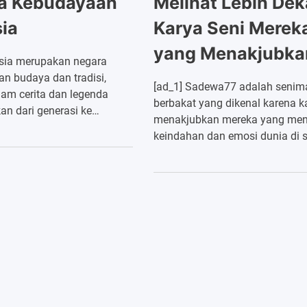
a Kebudayaan
Melihat Lebih Dek
ia
Karya Seni Merek
yang Menakjubka
esia merupakan negara
n budaya dan tradisi,
[ad_1] Sadewa77 adalah senim
am cerita dan legenda
berbakat yang dikenal karena k
an dari generasi ke…
menakjubkan mereka yang me
keindahan dan emosi dunia di s