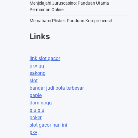
Menjelajahi Juruscasino: Panduan Utama
Permainan Online
Memahami Plisbet: Panduan Komprehensif
Links
link slot gacor
pkv qq
sakong
slot
bandar judi bola terbesar
gaple
dominoqq
qiu qiu
poker
slot gacor hari ini
pkv