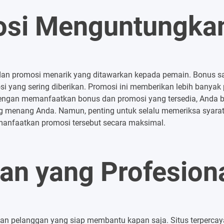
osi Menguntungka
s dan promosi menarik yang ditawarkan kepada pemain. Bonus 
si yang sering diberikan. Promosi ini memberikan lebih banyak
engan memanfaatkan bonus dan promosi yang tersedia, Anda b
 menang Anda. Namun, penting untuk selalu memeriksa syara
manfaatkan promosi tersebut secara maksimal.
an yang Profesion
nan pelanggan yang siap membantu kapan saja. Situs terpercay