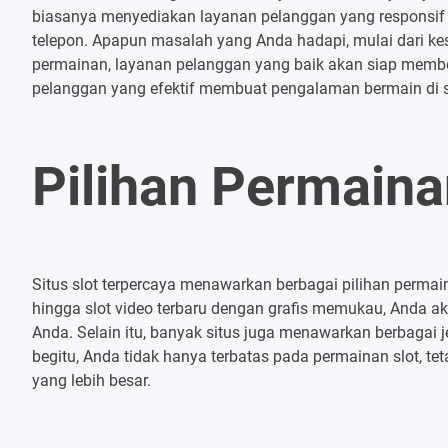
biasanya menyediakan layanan pelanggan yang responsif me
telepon. Apapun masalah yang Anda hadapi, mulai dari ke
permainan, layanan pelanggan yang baik akan siap membe
pelanggan yang efektif membuat pengalaman bermain di sit
Pilihan Permain
Situs slot terpercaya menawarkan berbagai pilihan permain
hingga slot video terbaru dengan grafis memukau, Anda a
Anda. Selain itu, banyak situs juga menawarkan berbagai je
begitu, Anda tidak hanya terbatas pada permainan slot, t
yang lebih besar.