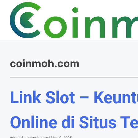
Skip
to
content
coinmoh.com
Link Slot – Keun
Online di Situs T
admin@coinmoh.com
|
May 8, 2025