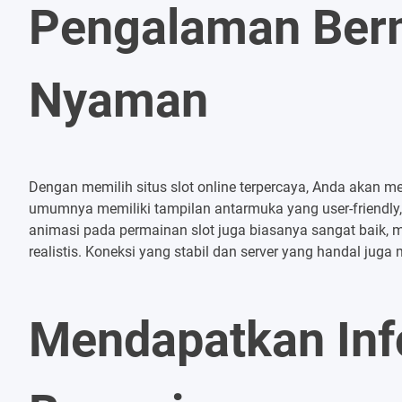
Pengalaman Berm
Nyaman
Dengan memilih situs slot online terpercaya, Anda akan 
umumnya memiliki tampilan antarmuka yang user-friendly, m
animasi pada permainan slot juga biasanya sangat baik
realistis. Koneksi yang stabil dan server yang handal ju
Mendapatkan Inf