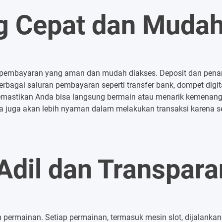
g Cepat dan Muda
e pembayaran yang aman dan mudah diakses. Deposit dan pena
bagai saluran pembayaran seperti transfer bank, dompet digita
 memastikan Anda bisa langsung bermain atau menarik kemenan
da juga akan lebih nyaman dalam melakukan transaksi karena 
Adil dan Transpara
 permainan. Setiap permainan, termasuk mesin slot, dijalanka