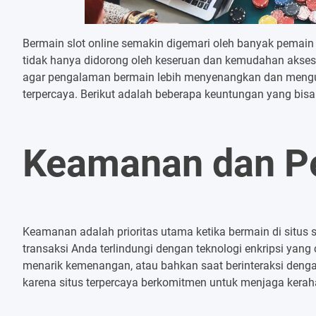
Bermain slot online semakin digemari oleh banyak pemain j
tidak hanya didorong oleh keseruan dan kemudahan aksesn
agar pengalaman bermain lebih menyenangkan dan mengunt
terpercaya. Berikut adalah beberapa keuntungan yang bisa 
Keamanan dan Pe
Keamanan adalah prioritas utama ketika bermain di situs 
transaksi Anda terlindungi dengan teknologi enkripsi yan
menarik kemenangan, atau bahkan saat berinteraksi dengan
karena situs terpercaya berkomitmen untuk menjaga kerah