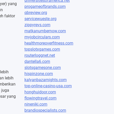
universitiesofamerica.net
yer) yang
progameofbrands.com
in
qbreview.org
h faktor
servicewueste.org
zippyrevs.com
matkanumbernow.com
myjobcirculars.com
healthmoreoverfitness.com
topslotxgames.com
routerloggnet.net
dantella6.com
slotsgamesone.com
lebih
hispinzone.com
an lebih
kalyanbazarnights.com
mberikan
top-online-casino-usa.com
 juga
honghuidoor.com
esar yang
flowingtravel.com
nineniki.com
brandiospecialists.com