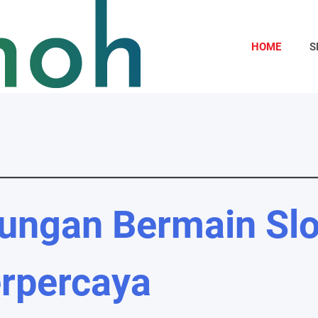
HOME
S
tungan Bermain Slo
erpercaya