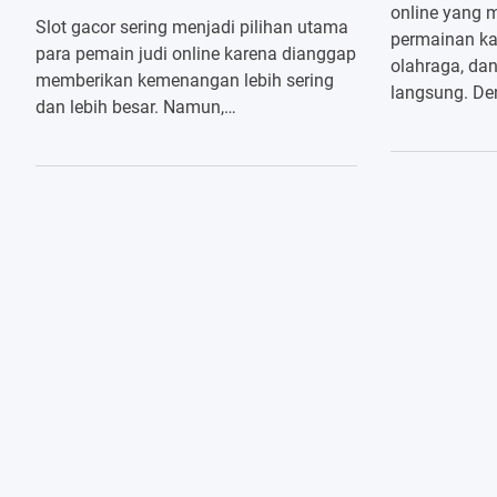
online yang 
Slot gacor sering menjadi pilihan utama
permainan ka
para pemain judi online karena dianggap
olahraga, da
memberikan kemenangan lebih sering
langsung. D
dan lebih besar. Namun,…