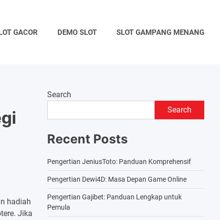
LOT GACOR
DEMO SLOT
SLOT GAMPANG MENANG
Search
Search
gi
Recent Posts
Pengertian JeniusToto: Panduan Komprehensif
Pengertian Dewi4D: Masa Depan Game Online
Pengertian Gajibet: Panduan Lengkap untuk
n hadiah
Pemula
ere. Jika