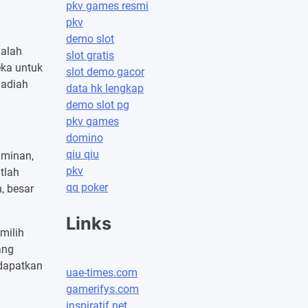
pkv games resmi
pkv
demo slot
dalah
slot gratis
ka untuk
slot demo gacor
hadiah
data hk lengkap
demo slot pg
pkv games
domino
qiu qiu
aminan,
pkv
tlah
qq poker
, besar
Links
milih
ang
ndapatkan
uae-times.com
gamerifys.com
inspiratif.net