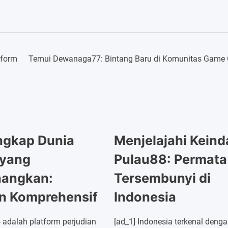
tform
Temui Dewanaga77: Bintang Baru di Komunitas Game 
gkap Dunia
Menjelajahi Kein
 yang
Pulau88: Permata
angkan:
Tersembunyi di
n Komprehensif
Indonesia
 adalah platform perjudian
[ad_1] Indonesia terkenal deng