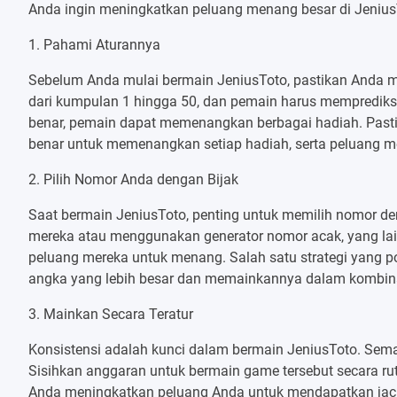
Anda ingin meningkatkan peluang menang besar di JeniusT
1. Pahami Aturannya
Sebelum Anda mulai bermain JeniusToto, pastikan Anda m
dari kumpulan 1 hingga 50, dan pemain harus memprediksi
benar, pemain dapat memenangkan berbagai hadiah. Pasti
benar untuk memenangkan setiap hadiah, serta peluang 
2. Pilih Nomor Anda dengan Bijak
Saat bermain JeniusToto, penting untuk memilih nomor de
mereka atau menggunakan generator nomor acak, yang la
peluang mereka untuk menang. Salah satu strategi yang p
angka yang lebih besar dan memainkannya dalam kombina
3. Mainkan Secara Teratur
Konsistensi adalah kunci dalam bermain JeniusToto. Sem
Sisihkan anggaran untuk bermain game tersebut secara ruti
Anda meningkatkan peluang Anda untuk mendapatkan jac