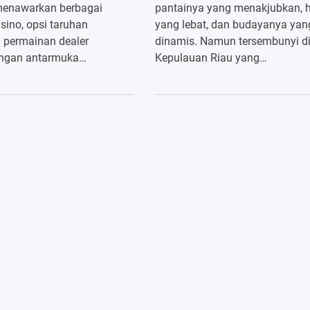
menawarkan berbagai
pantainya yang menakjubkan, 
sino, opsi taruhan
yang lebat, dan budayanya yan
n permainan dealer
dinamis. Namun tersembunyi d
engan antarmuka…
Kepulauan Riau yang…