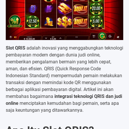
Slot QRIS
adalah inovasi yang menggabungkan teknologi
pembayaran modern dengan dunia judi online,
memberikan pengalaman bermain yang lebih cepat,
aman, dan efisien. QRIS (Quick Response Code
Indonesian Standard) mempermudah pemain melakukan
transaksi dengan memindai kode QR menggunakan
berbagai aplikasi pembayaran digital. Artikel ini akan
membahas bagaimana
integrasi teknologi QRIS dan judi
online
menciptakan kemudahan bagi pemain, serta apa
saja keuntungan yang ditawarkannya.