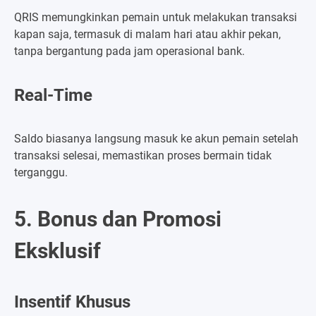
QRIS memungkinkan pemain untuk melakukan transaksi
kapan saja, termasuk di malam hari atau akhir pekan,
tanpa bergantung pada jam operasional bank.
Real-Time
Saldo biasanya langsung masuk ke akun pemain setelah
transaksi selesai, memastikan proses bermain tidak
terganggu.
5. Bonus dan Promosi
Eksklusif
Insentif Khusus