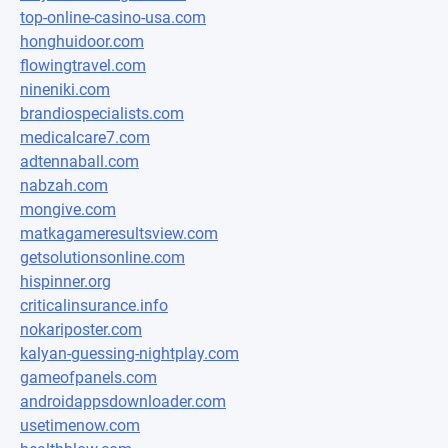
top-online-casino-usa.com
honghuidoor.com
flowingtravel.com
nineniki.com
brandiospecialists.com
medicalcare7.com
adtennaball.com
nabzah.com
mongive.com
matkagameresultsview.com
getsolutionsonline.com
hispinner.org
criticalinsurance.info
nokariposter.com
kalyan-guessing-nightplay.com
gameofpanels.com
androidappsdownloader.com
usetimenow.com