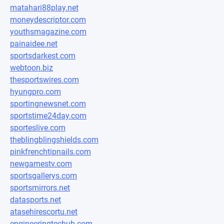
matahari88play.net
moneydescriptor.com
youthsmagazine.com
painaidee.net
sportsdarkest.com
webtoon.biz
thesportswires.com
hyungpro.com
sportingnewsnet.com
sportstime24day.com
sporteslive.com
theblingblingshields.com
pinkfrenchtipnails.com
newgamestv.com
sportsgallerys.com
sportsmirrors.net
datasports.net
atasehirescortu.net
engineeringtechub.com