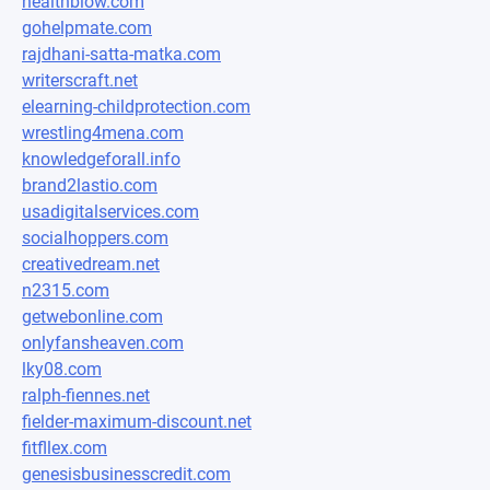
healthblow.com
gohelpmate.com
rajdhani-satta-matka.com
writerscraft.net
elearning-childprotection.com
wrestling4mena.com
knowledgeforall.info
brand2lastio.com
usadigitalservices.com
socialhoppers.com
creativedream.net
n2315.com
getwebonline.com
onlyfansheaven.com
lky08.com
ralph-fiennes.net
fielder-maximum-discount.net
fitfllex.com
genesisbusinesscredit.com