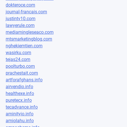
dokteroce.com
journal-francais.com
justintv10.com
lawyerule.com
mediamingleseaco.com
mtsmarketingblog.com
nghekiemtien.com
wasirku.com
tejas24.com
poolturbo.com
prachestait.com
artforafghans.info
airvendio.info
healthexe.info
puretecx.info
tecadvance.info
aminityio.info
amiolahu.info