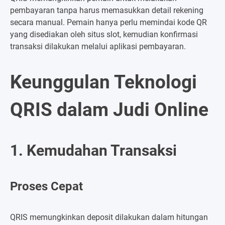
pembayaran tanpa harus memasukkan detail rekening
secara manual. Pemain hanya perlu memindai kode QR
yang disediakan oleh situs slot, kemudian konfirmasi
transaksi dilakukan melalui aplikasi pembayaran.
Keunggulan Teknologi
QRIS dalam Judi Online
1. Kemudahan Transaksi
Proses Cepat
QRIS memungkinkan deposit dilakukan dalam hitungan