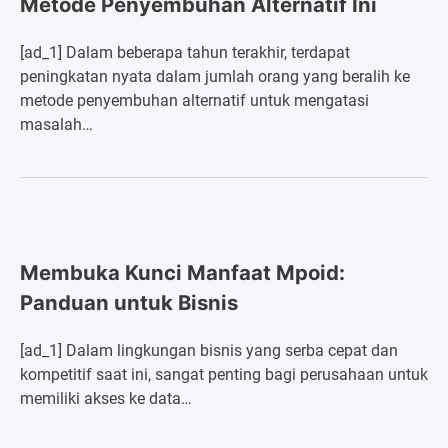
Metode Penyembuhan Alternatif Ini
[ad_1] Dalam beberapa tahun terakhir, terdapat
peningkatan nyata dalam jumlah orang yang beralih ke
metode penyembuhan alternatif untuk mengatasi
masalah…
Membuka Kunci Manfaat Mpoid:
Panduan untuk Bisnis
[ad_1] Dalam lingkungan bisnis yang serba cepat dan
kompetitif saat ini, sangat penting bagi perusahaan untuk
memiliki akses ke data…