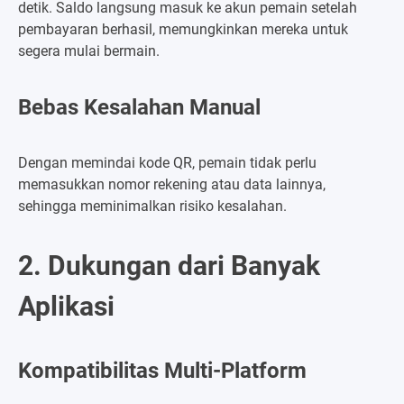
detik. Saldo langsung masuk ke akun pemain setelah
pembayaran berhasil, memungkinkan mereka untuk
segera mulai bermain.
Bebas Kesalahan Manual
Dengan memindai kode QR, pemain tidak perlu
memasukkan nomor rekening atau data lainnya,
sehingga meminimalkan risiko kesalahan.
2. Dukungan dari Banyak
Aplikasi
Kompatibilitas Multi-Platform