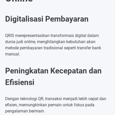
Digitalisasi Pembayaran
QRIS merepresentasikan transformasi digital dalam
dunia judi online, menghilangkan kebutuhan akan
metode pembayaran tradisional seperti transfer bank
manual.
Peningkatan Kecepatan dan
Efisiensi
Dengan teknologi QR, transaksi menjadi lebih cepat dan
efisien, memungkinkan pemain untuk fokus pada
pengalaman bermain.