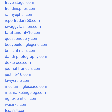
travelstager.com
trendinspires.com
rannyephul.com
reportradar360.com
swaggyfashion.com
taraftariumtv10.com
questionquery.com
bodybuildinglegend.com
brilliant-nails.com
dandr-photography.com
dokteroce.com
journal-francais.com
justintv10.com
lawyerule.com
mediamingleseaco.com
mtsmarketingblog.com
nghekiemtien.com
wasirku.com
tejas24.com