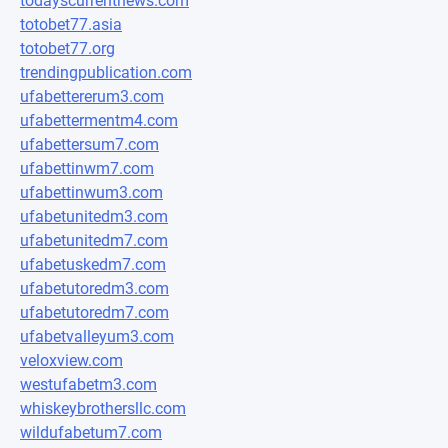
todayscurrentnews.com
totobet77.asia
totobet77.org
trendingpublication.com
ufabettererum3.com
ufabettermentm4.com
ufabettersum7.com
ufabettinwm7.com
ufabettinwum3.com
ufabetunitedm3.com
ufabetunitedm7.com
ufabetuskedm7.com
ufabetutoredm3.com
ufabetutoredm7.com
ufabetvalleyum3.com
veloxview.com
westufabetm3.com
whiskeybrothersllc.com
wildufabetum7.com