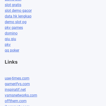
slot gratis
slot demo gacor
data hk lengkap
demo slot pg
pkv games
domino
qiu qiu
pkv
qq poker
Links
uae-times.com
gamerifys.com
inspiratif.net
vsmsnetworks.com
offthem.com