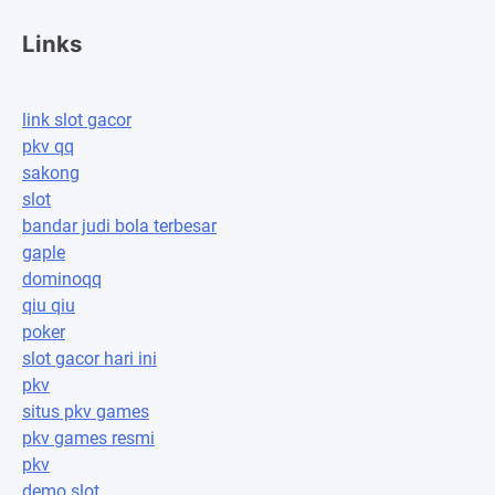
Links
link slot gacor
pkv qq
sakong
slot
bandar judi bola terbesar
gaple
dominoqq
qiu qiu
poker
slot gacor hari ini
pkv
situs pkv games
pkv games resmi
pkv
demo slot