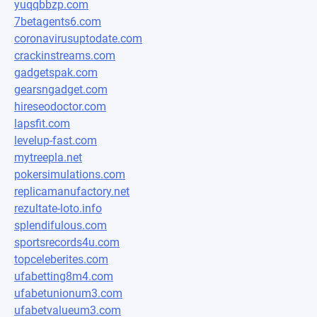
yuqqbbzp.com
7betagents6.com
coronavirusuptodate.com
crackinstreams.com
gadgetspak.com
gearsngadget.com
hireseodoctor.com
lapsfit.com
levelup-fast.com
mytreepla.net
pokersimulations.com
replicamanufactory.net
rezultate-loto.info
splendifulous.com
sportsrecords4u.com
topceleberites.com
ufabetting8m4.com
ufabetunionum3.com
ufabetvalueum3.com