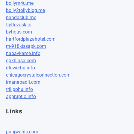
bollym4u.me
bolly2tollyblog.me
pandaclub.me
flyttevask.io
byhous.com
hartfordplazahotel.com
m-918kissapk.com
nabavkame.info
gakbiasa.com
iflowerhu.info
chicagocrystalconnection.com
imanabadii.com
trilipohu.info
appruptio.info
Links
punjwanis.com