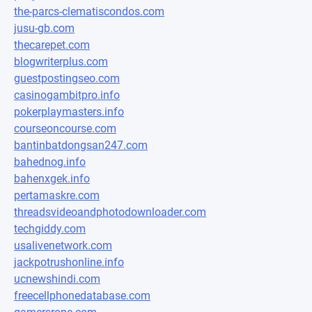
the-parcs-clematiscondos.com
jusu-gb.com
thecarepet.com
blogwriterplus.com
guestpostingseo.com
casinogambitpro.info
pokerplaymasters.info
courseoncourse.com
bantinbatdongsan247.com
bahednog.info
bahenxgek.info
pertamaskre.com
threadsvideoandphotodownloader.com
techgiddy.com
usalivenetwork.com
jackpotrushonline.info
ucnewshindi.com
freecellphonedatabase.com