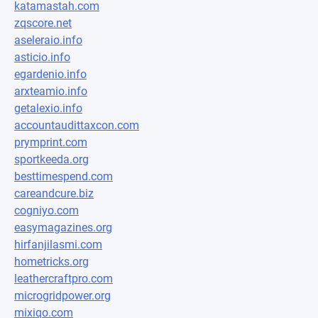
katamastah.com
zqscore.net
aseleraio.info
asticio.info
egardenio.info
arxteamio.info
getalexio.info
accountaudittaxcon.com
prymprint.com
sportkeeda.org
besttimespend.com
careandcure.biz
cogniyo.com
easymagazines.org
hirfanjilasmi.com
hometricks.org
leathercraftpro.com
microgridpower.org
mixiqo.com