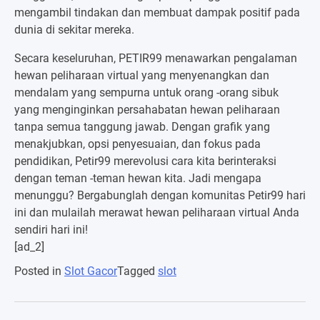
mengambil tindakan dan membuat dampak positif pada
dunia di sekitar mereka.
Secara keseluruhan, PETIR99 menawarkan pengalaman
hewan peliharaan virtual yang menyenangkan dan
mendalam yang sempurna untuk orang -orang sibuk
yang menginginkan persahabatan hewan peliharaan
tanpa semua tanggung jawab. Dengan grafik yang
menakjubkan, opsi penyesuaian, dan fokus pada
pendidikan, Petir99 merevolusi cara kita berinteraksi
dengan teman -teman hewan kita. Jadi mengapa
menunggu? Bergabunglah dengan komunitas Petir99 hari
ini dan mulailah merawat hewan peliharaan virtual Anda
sendiri hari ini!
[ad_2]
Posted in
Slot Gacor
Tagged
slot