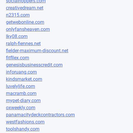
socialhoppers.com
creativedream.net
n2315.com
getwebonline.com
onlyfansheaven.com
lky08.com
ralph-fiennes.net
fielder-maximum-discount.net
fitfllex.com
genesisbusinesscredit.com
inforuang.com
kindsmarket.com
luvelylife.com
macramb.com
mypet-diary.com
oxweekly.com
panamacitydeckcontractors.com
westfashions.com
toolshandy.com