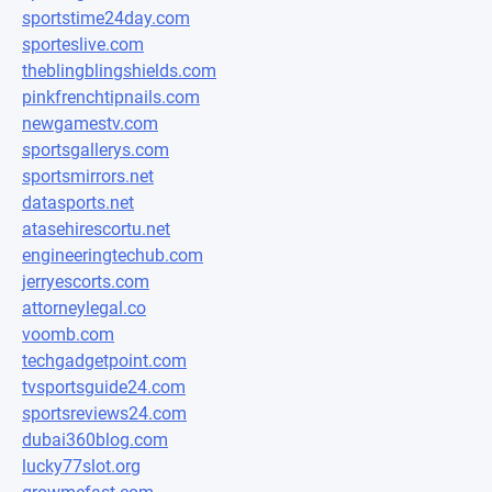
sportstime24day.com
sporteslive.com
theblingblingshields.com
pinkfrenchtipnails.com
newgamestv.com
sportsgallerys.com
sportsmirrors.net
datasports.net
atasehirescortu.net
engineeringtechub.com
jerryescorts.com
attorneylegal.co
voomb.com
techgadgetpoint.com
tvsportsguide24.com
sportsreviews24.com
dubai360blog.com
lucky77slot.org