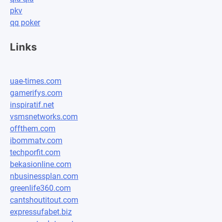
pkv
qq poker
Links
uae-times.com
gamerifys.com
inspiratif.net
vsmsnetworks.com
offthem.com
ibommatv.com
techporfit.com
bekasionline.com
nbusinessplan.com
greenlife360.com
cantshoutitout.com
expressufabet.biz