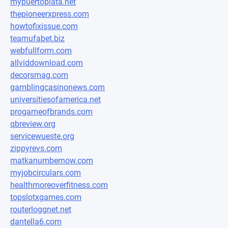
mypuertoplata.net
thepioneerxpress.com
howtofixissue.com
teamufabet.biz
webfullform.com
allviddownload.com
decorsmag.com
gamblingcasinonews.com
universitiesofamerica.net
progameofbrands.com
qbreview.org
servicewueste.org
zippyrevs.com
matkanumbernow.com
myjobcirculars.com
healthmoreoverfitness.com
topslotxgames.com
routerloggnet.net
dantella6.com