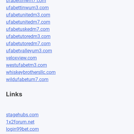
ufabettinwm7.com
ufabettinwum3.com
ufabetunitedm3.com
ufabetunitedm7.com
ufabetuskedm7.com
ufabetutoredm3.com
ufabetutoredm7.com
ufabetvalleyum3.com
veloxview.com
westufabetm3.com
whiskeybrothersllc.com
wildufabetum7.com
Links
stagehubs.com
1x2forum.net
login99bet.com