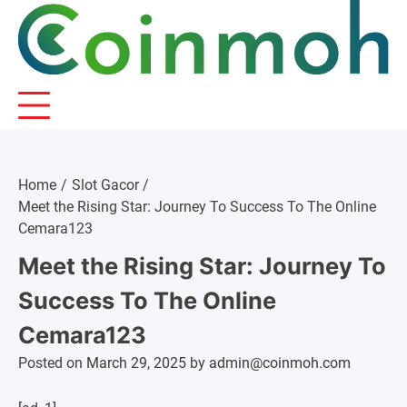
Skip
to
content
Home
Slot Gacor
Meet the Rising Star: Journey To Success To The Online
Cemara123
Meet the Rising Star: Journey To
Success To The Online
Cemara123
Posted on
March 29, 2025
by
admin@coinmoh.com