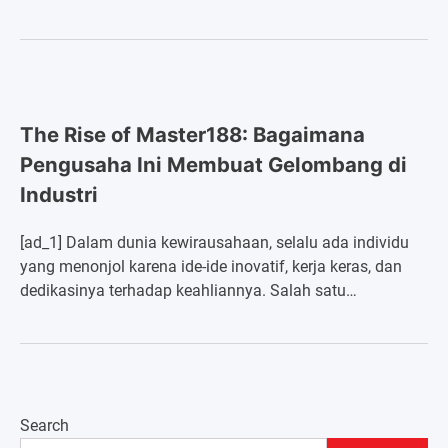
The Rise of Master188: Bagaimana
Pengusaha Ini Membuat Gelombang di
Industri
[ad_1] Dalam dunia kewirausahaan, selalu ada individu
yang menonjol karena ide-ide inovatif, kerja keras, dan
dedikasinya terhadap keahliannya. Salah satu…
Search