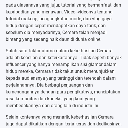
pada ulasannya yang jujur, tutorial yang bermanfaat, dan
kepribadian yang menawan. Video -videonya tentang
tutorial makeup, pengangkutan mode, dan vlog gaya
hidup dengan cepat mendapatkan daya tarik, dan
sebelum dia menyadarinya, Cemara telah menjadi
bintang yang sedang naik daun di dunia online.
Salah satu faktor utama dalam keberhasilan Cemara
adalah keaslian dan keterkaitannya. Tidak seperti banyak
influencer yang hanya menampilkan sisi glamor dalam
hidup mereka, Cemara tidak takut untuk menunjukkan
kepada audiensnya yang tertinggi dan terendah dalam
perjalanannya. Dia berbagi perjuangan dan
kemenangannya dengan para pengikutnya, menciptakan
rasa komunitas dan koneksi yang kuat yang
membedakannya dari orang lain di industri ini.
Selain kontennya yang menarik, keberhasilan Cemara
juga dapat dikaitkan dengan kerja keras dan dedikasinya.