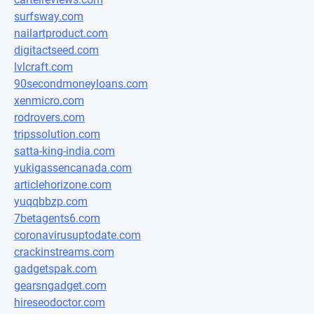
surfsway.com
nailartproduct.com
digitactseed.com
lvlcraft.com
90secondmoneyloans.com
xenmicro.com
rodrovers.com
tripssolution.com
satta-king-india.com
yukigassencanada.com
articlehorizone.com
yuqqbbzp.com
7betagents6.com
coronavirusuptodate.com
crackinstreams.com
gadgetspak.com
gearsngadget.com
hireseodoctor.com