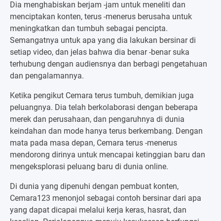
Dia menghabiskan berjam -jam untuk meneliti dan
menciptakan konten, terus -menerus berusaha untuk
meningkatkan dan tumbuh sebagai pencipta.
Semangatnya untuk apa yang dia lakukan bersinar di
setiap video, dan jelas bahwa dia benar -benar suka
terhubung dengan audiensnya dan berbagi pengetahuan
dan pengalamannya.
Ketika pengikut Cemara terus tumbuh, demikian juga
peluangnya. Dia telah berkolaborasi dengan beberapa
merek dan perusahaan, dan pengaruhnya di dunia
keindahan dan mode hanya terus berkembang. Dengan
mata pada masa depan, Cemara terus -menerus
mendorong dirinya untuk mencapai ketinggian baru dan
mengeksplorasi peluang baru di dunia online.
Di dunia yang dipenuhi dengan pembuat konten,
Cemara123 menonjol sebagai contoh bersinar dari apa
yang dapat dicapai melalui kerja keras, hasrat, dan