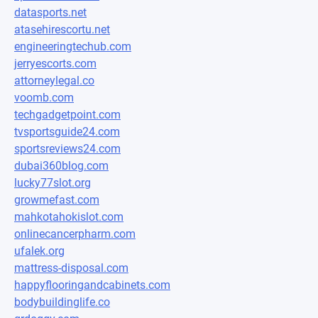
datasports.net
atasehirescortu.net
engineeringtechub.com
jerryescorts.com
attorneylegal.co
voomb.com
techgadgetpoint.com
tvsportsguide24.com
sportsreviews24.com
dubai360blog.com
lucky77slot.org
growmefast.com
mahkotahokislot.com
onlinecancerpharm.com
ufalek.org
mattress-disposal.com
happyflooringandcabinets.com
bodybuildinglife.co