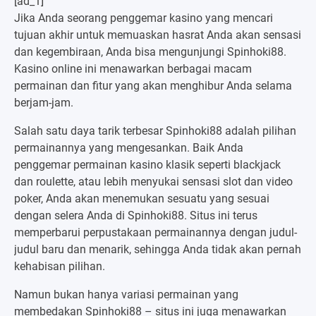
[ad_1]
Jika Anda seorang penggemar kasino yang mencari
tujuan akhir untuk memuaskan hasrat Anda akan sensasi
dan kegembiraan, Anda bisa mengunjungi Spinhoki88.
Kasino online ini menawarkan berbagai macam
permainan dan fitur yang akan menghibur Anda selama
berjam-jam.
Salah satu daya tarik terbesar Spinhoki88 adalah pilihan
permainannya yang mengesankan. Baik Anda
penggemar permainan kasino klasik seperti blackjack
dan roulette, atau lebih menyukai sensasi slot dan video
poker, Anda akan menemukan sesuatu yang sesuai
dengan selera Anda di Spinhoki88. Situs ini terus
memperbarui perpustakaan permainannya dengan judul-
judul baru dan menarik, sehingga Anda tidak akan pernah
kehabisan pilihan.
Namun bukan hanya variasi permainan yang
membedakan Spinhoki88 – situs ini juga menawarkan