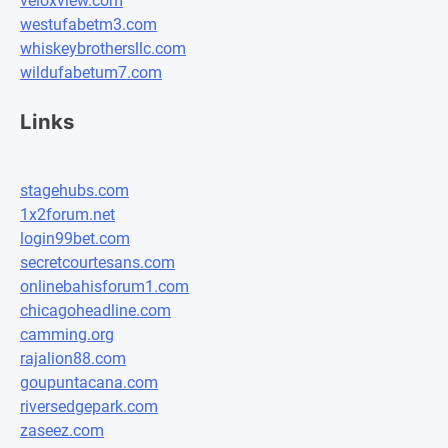
veloxview.com
westufabetm3.com
whiskeybrothersllc.com
wildufabetum7.com
Links
stagehubs.com
1x2forum.net
login99bet.com
secretcourtesans.com
onlinebahisforum1.com
chicagoheadline.com
camming.org
rajalion88.com
goupuntacana.com
riversedgepark.com
zaseez.com