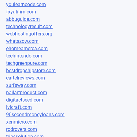
youlearncode.com
fxyatirim.com
abbuguide.com
technologyresult.com
webhostingoffers.org
whatszow.com
ehomeamerca.com
techintendo.com
techgreenpure.com
bestdropshipstore.com
cartelreviews.com
surfsway.com
nailartproduct.com
digitactseed.com
lvlcraft.com
90secondmoneyloans.com
xenmicro.com
rodrovers.com
tripssolution.com