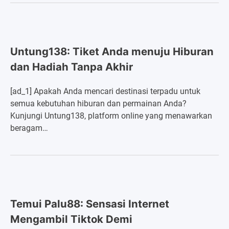
Untung138: Tiket Anda menuju Hiburan
dan Hadiah Tanpa Akhir
[ad_1] Apakah Anda mencari destinasi terpadu untuk
semua kebutuhan hiburan dan permainan Anda?
Kunjungi Untung138, platform online yang menawarkan
beragam…
Temui Palu88: Sensasi Internet
Mengambil Tiktok Demi