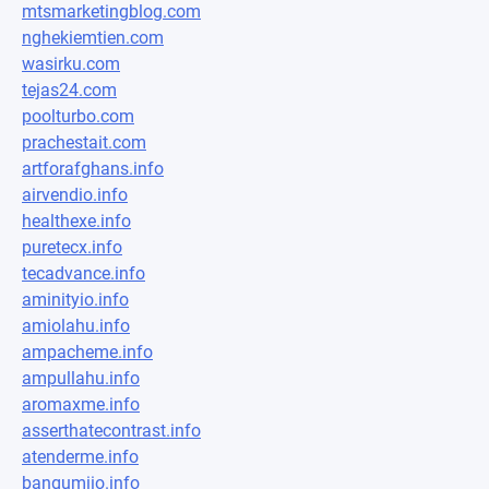
mtsmarketingblog.com
nghekiemtien.com
wasirku.com
tejas24.com
poolturbo.com
prachestait.com
artforafghans.info
airvendio.info
healthexe.info
puretecx.info
tecadvance.info
aminityio.info
amiolahu.info
ampacheme.info
ampullahu.info
aromaxme.info
asserthatecontrast.info
atenderme.info
bangumiio.info