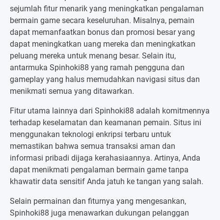
sejumlah fitur menarik yang meningkatkan pengalaman
bermain game secara keseluruhan. Misalnya, pemain
dapat memanfaatkan bonus dan promosi besar yang
dapat meningkatkan uang mereka dan meningkatkan
peluang mereka untuk menang besar. Selain itu,
antarmuka Spinhoki88 yang ramah pengguna dan
gameplay yang halus memudahkan navigasi situs dan
menikmati semua yang ditawarkan.
Fitur utama lainnya dari Spinhoki88 adalah komitmennya
terhadap keselamatan dan keamanan pemain. Situs ini
menggunakan teknologi enkripsi terbaru untuk
memastikan bahwa semua transaksi aman dan
informasi pribadi dijaga kerahasiaannya. Artinya, Anda
dapat menikmati pengalaman bermain game tanpa
khawatir data sensitif Anda jatuh ke tangan yang salah.
Selain permainan dan fiturnya yang mengesankan,
Spinhoki88 juga menawarkan dukungan pelanggan