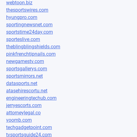
webtoon.biz
thesportswires.com
hyungpro.com
sportingnewsnet.com
sportstime24day.com
sporteslive.com
theblingblingshields.com
pinkfrenchtipnails.com
newgamestv.com
sportsgallerys.com
sportsmirrors.net
datasports.net
atasehirescortu.net
engineeringtechub.com
jerryescorts.com
attorneylegal.co
voomb.com
techgadgetpoint.com
tvsportsguide24.com