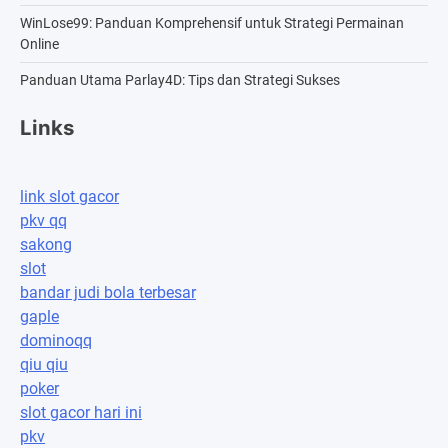
WinLose99: Panduan Komprehensif untuk Strategi Permainan
Online
Panduan Utama Parlay4D: Tips dan Strategi Sukses
Links
link slot gacor
pkv qq
sakong
slot
bandar judi bola terbesar
gaple
dominoqq
qiu qiu
poker
slot gacor hari ini
pkv