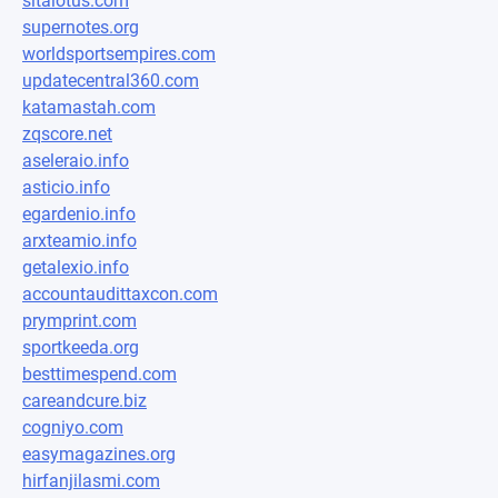
sitalotus.com
supernotes.org
worldsportsempires.com
updatecentral360.com
katamastah.com
zqscore.net
aseleraio.info
asticio.info
egardenio.info
arxteamio.info
getalexio.info
accountaudittaxcon.com
prymprint.com
sportkeeda.org
besttimespend.com
careandcure.biz
cogniyo.com
easymagazines.org
hirfanjilasmi.com