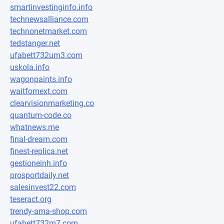
smartinvestinginfo.info
technewsalliance.com
technonetmarket.com
tedstanger.net
ufabett732um3.com
uskola.info
wagonpaints.info
waitfornext.com
clearvisionmarketing.co
quantum-code.co
whatnews.me
final-dream.com
finest-replica.net
gestioneinh.info
prosportdaily.net
salesinvest22.com
teseract.org
trendy-ama-shop.com
ufabett732m7.com