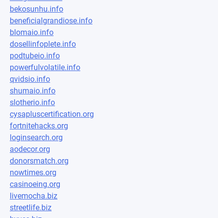
bekosunhu.info
beneficialgrandiose.info
blomaio.info
dosellinfoplete.info
podtubeio.info
powerfulvolatile.info
qvidsio.info
shumaio.info
slotherio.info
cysapluscertification.org
fortnitehacks.org
loginsearch.org
aodecor.org
donorsmatch.org
nowtimes.org
casinoeing.org
livemocha.biz
streetlife.biz