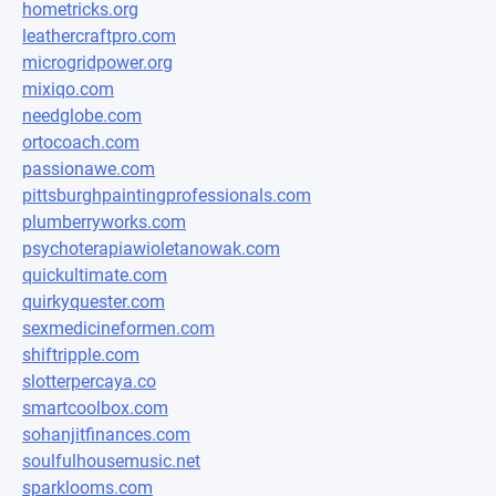
hometricks.org
leathercraftpro.com
microgridpower.org
mixiqo.com
needglobe.com
ortocoach.com
passionawe.com
pittsburghpaintingprofessionals.com
plumberryworks.com
psychoterapiawioletanowak.com
quickultimate.com
quirkyquester.com
sexmedicineformen.com
shiftripple.com
slotterpercaya.co
smartcoolbox.com
sohanjitfinances.com
soulfulhousemusic.net
sparklooms.com