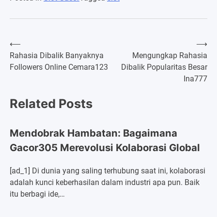
⟵
⟶
Post
Rahasia Dibalik Banyaknya
Mengungkap Rahasia
Followers Online Cemara123
Dibalik Popularitas Besar
navigation
Ina777
Related Posts
Mendobrak Hambatan: Bagaimana
Gacor305 Merevolusi Kolaborasi Global
[ad_1] Di dunia yang saling terhubung saat ini, kolaborasi
adalah kunci keberhasilan dalam industri apa pun. Baik
itu berbagi ide,…