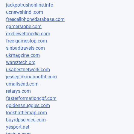
jackpotrushonline.info
ucnewshindi.com
freecellphonedatabase.com
gamersrope.com
exellewebmedia.com
free-gamestop.com
sinbadtravels.com
ukmagzine.com
wareztech.org
usabestnetwork.com
jessepinkmanoutfit.com
umailsend.com
retarys.com
fasterformationcpf.com
goldensnuggles.com
lookbattlemap.com
buyrdpservice.com
yesport.net