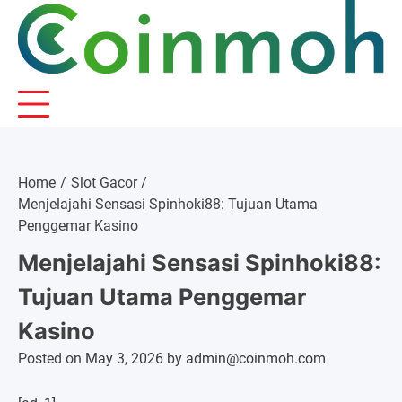
Skip
to
content
Home
Slot Gacor
Menjelajahi Sensasi Spinhoki88: Tujuan Utama
Penggemar Kasino
Menjelajahi Sensasi Spinhoki88:
Tujuan Utama Penggemar
Kasino
Posted on
May 3, 2026
by
admin@coinmoh.com