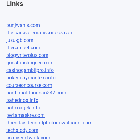
Links
punjwanis.com
the-parcs-clematiscondos.com
jusu-gb.com
thecarepet.com
blogwriterplus.com
guestpostingseo.com
casinogambitpro.info
pokerplaymasters.info
courseoncourse.com
bantinbatdongsan247.com
bahednog.info
bahenxgek.info
pertamaskre.com
threadsvideoandphotodownloader.com
techgiddy.com
usalivenetwork.com