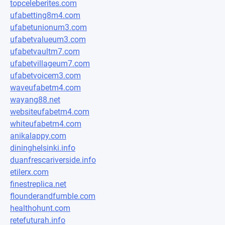
topceleberites.com
ufabetting8m4.com
ufabetunionum3.com
ufabetvalueum3.com
ufabetvaultm7.com
ufabetvillageum7.com
ufabetvoicem3.com
waveufabetm4.com
wayang88.net
websiteufabetm4.com
whiteufabetm4.com
anikalappy.com
dininghelsinki.info
duanfrescariverside.info
etilerx.com
finestreplica.net
flounderandfumble.com
healthohunt.com
retefuturah.info