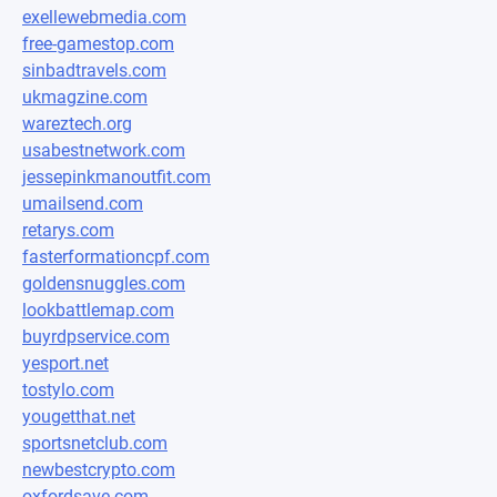
exellewebmedia.com
free-gamestop.com
sinbadtravels.com
ukmagzine.com
wareztech.org
usabestnetwork.com
jessepinkmanoutfit.com
umailsend.com
retarys.com
fasterformationcpf.com
goldensnuggles.com
lookbattlemap.com
buyrdpservice.com
yesport.net
tostylo.com
yougetthat.net
sportsnetclub.com
newbestcrypto.com
oxfordsave.com