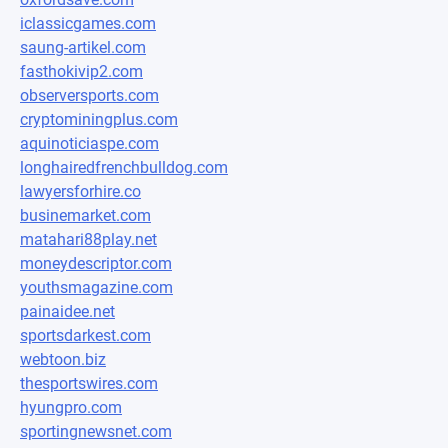
iclassicgames.com
saung-artikel.com
fasthokivip2.com
observersports.com
cryptominingplus.com
aquinoticiaspe.com
longhairedfrenchbulldog.com
lawyersforhire.co
businemarket.com
matahari88play.net
moneydescriptor.com
youthsmagazine.com
painaidee.net
sportsdarkest.com
webtoon.biz
thesportswires.com
hyungpro.com
sportingnewsnet.com