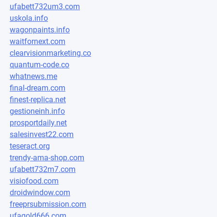
ufabett732um3.com
uskola.info
wagonpaints.info
waitfornext.com
clearvisionmarketing.co
quantum-code.co
whatnews.me
final-dream.com
finest-replica.net
gestioneinh.info
prosportdaily.net
salesinvest22.com
teseract.org
trendy-ama-shop.com
ufabett732m7.com
visiofood.com
droidwindow.com
freeprsubmission.com
ufagold666.com