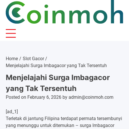
Skip
to
content
Home
Slot Gacor
Menjelajahi Surga Imbagacor yang Tak Tersentuh
Menjelajahi Surga Imbagacor
yang Tak Tersentuh
Posted on
February 6, 2026
by
admin@coinmoh.com
[ad_1]
Terletak di jantung Filipina terdapat permata tersembunyi
yang menunggu untuk ditemukan – surga Imbagacor