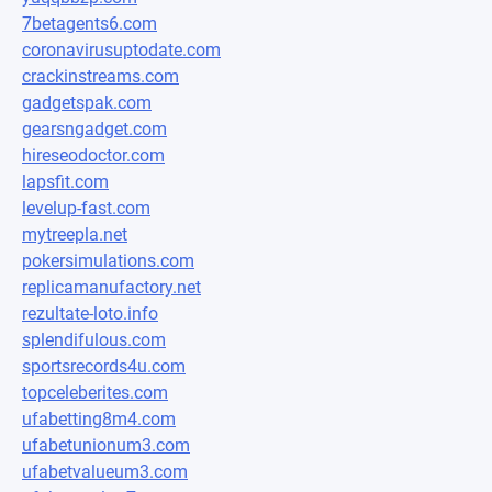
7betagents6.com
coronavirusuptodate.com
crackinstreams.com
gadgetspak.com
gearsngadget.com
hireseodoctor.com
lapsfit.com
levelup-fast.com
mytreepla.net
pokersimulations.com
replicamanufactory.net
rezultate-loto.info
splendifulous.com
sportsrecords4u.com
topceleberites.com
ufabetting8m4.com
ufabetunionum3.com
ufabetvalueum3.com