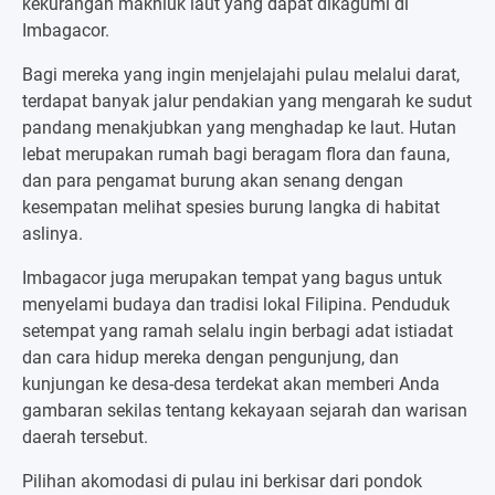
kekurangan makhluk laut yang dapat dikagumi di
Imbagacor.
Bagi mereka yang ingin menjelajahi pulau melalui darat,
terdapat banyak jalur pendakian yang mengarah ke sudut
pandang menakjubkan yang menghadap ke laut. Hutan
lebat merupakan rumah bagi beragam flora dan fauna,
dan para pengamat burung akan senang dengan
kesempatan melihat spesies burung langka di habitat
aslinya.
Imbagacor juga merupakan tempat yang bagus untuk
menyelami budaya dan tradisi lokal Filipina. Penduduk
setempat yang ramah selalu ingin berbagi adat istiadat
dan cara hidup mereka dengan pengunjung, dan
kunjungan ke desa-desa terdekat akan memberi Anda
gambaran sekilas tentang kekayaan sejarah dan warisan
daerah tersebut.
Pilihan akomodasi di pulau ini berkisar dari pondok