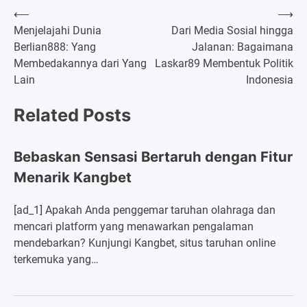
⟵
⟶
Post
Menjelajahi Dunia
Dari Media Sosial hingga
Berlian888: Yang
Jalanan: Bagaimana
navigation
Membedakannya dari Yang
Laskar89 Membentuk Politik
Lain
Indonesia
Related Posts
Bebaskan Sensasi Bertaruh dengan Fitur
Menarik Kangbet
[ad_1] Apakah Anda penggemar taruhan olahraga dan
mencari platform yang menawarkan pengalaman
mendebarkan? Kunjungi Kangbet, situs taruhan online
terkemuka yang…