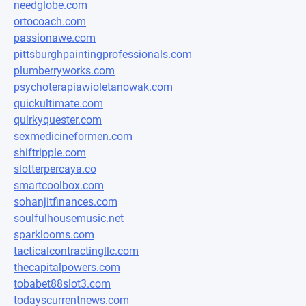
needglobe.com
ortocoach.com
passionawe.com
pittsburghpaintingprofessionals.com
plumberryworks.com
psychoterapiawioletanowak.com
quickultimate.com
quirkyquester.com
sexmedicineformen.com
shiftripple.com
slotterpercaya.co
smartcoolbox.com
sohanjitfinances.com
soulfulhousemusic.net
sparklooms.com
tacticalcontractingllc.com
thecapitalpowers.com
tobabet88slot3.com
todayscurrentnews.com