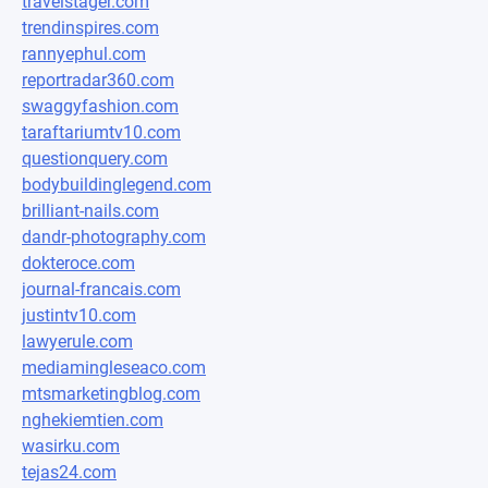
travelstager.com
trendinspires.com
rannyephul.com
reportradar360.com
swaggyfashion.com
taraftariumtv10.com
questionquery.com
bodybuildinglegend.com
brilliant-nails.com
dandr-photography.com
dokteroce.com
journal-francais.com
justintv10.com
lawyerule.com
mediamingleseaco.com
mtsmarketingblog.com
nghekiemtien.com
wasirku.com
tejas24.com