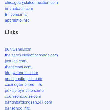
chicagocrystalconnection.com
imanabadii.com
trilipohu.info
appruptio.info
Links
punjwanis.com
the-parcs-clematiscondos.com
jusu-gb.com
thecarepet.com
blogwriterplus.com
guestpostingseo.com
casinogambitpro.info
pokerplaymasters.info
courseoncourse.com
bantinbatdongsan247.com
bahednog.info