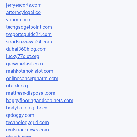
jerryescorts.com
attorneylegal.co
voomb.com
techgadgetpoint.com
tvsportsguide24.com
sportsreviews24.com
dubai360blog.com
lucky77slot.org
growmefast.com
mahkotahokislot.com
onlinecancerpharm.com
ufalek.org
mattress-disposal.com
happyflooringandcabinets.com
bodybuildinglife.co
qrdoggy.com
technologygud.com
realshocknews.com