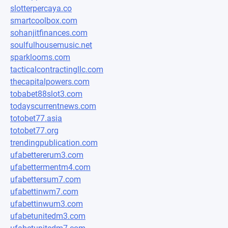
slotterpercaya.co
smartcoolbox.com
sohanjitfinances.com
soulfulhousemusic.net
sparklooms.com
tacticalcontractingllc.com
thecapitalpowers.com
tobabet88slot3.com
todayscurrentnews.com
totobet77.asia
totobet77.org
trendingpublication.com
ufabettererum3.com
ufabettermentm4.com
ufabettersum7.com
ufabettinwm7.com
ufabettinwum3.com
ufabetunitedm3.com