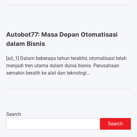
Autobot77: Masa Depan Otomatisasi
dalam Bisnis
[ad_1] Dalam beberapa tahun terakhir, otomatisasi telah
menjadi tren utama dalam dunia bisnis. Perusahaan
semakin beralih ke alat dan teknologi…
Search
Search