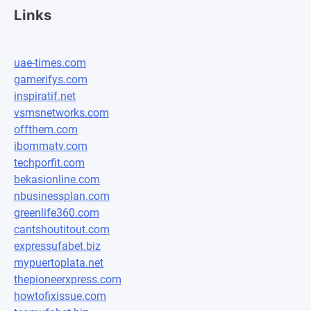
Links
uae-times.com
gamerifys.com
inspiratif.net
vsmsnetworks.com
offthem.com
ibommatv.com
techporfit.com
bekasionline.com
nbusinessplan.com
greenlife360.com
cantshoutitout.com
expressufabet.biz
mypuertoplata.net
thepioneerxpress.com
howtofixissue.com