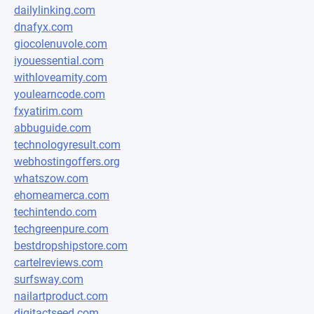
dailylinking.com
dnafyx.com
giocolenuvole.com
iyouessential.com
withloveamity.com
youlearncode.com
fxyatirim.com
abbuguide.com
technologyresult.com
webhostingoffers.org
whatszow.com
ehomeamerca.com
techintendo.com
techgreenpure.com
bestdropshipstore.com
cartelreviews.com
surfsway.com
nailartproduct.com
digitactseed.com