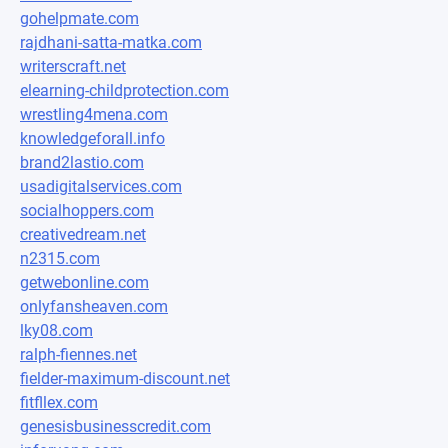
gohelpmate.com
rajdhani-satta-matka.com
writerscraft.net
elearning-childprotection.com
wrestling4mena.com
knowledgeforall.info
brand2lastio.com
usadigitalservices.com
socialhoppers.com
creativedream.net
n2315.com
getwebonline.com
onlyfansheaven.com
lky08.com
ralph-fiennes.net
fielder-maximum-discount.net
fitfllex.com
genesisbusinesscredit.com