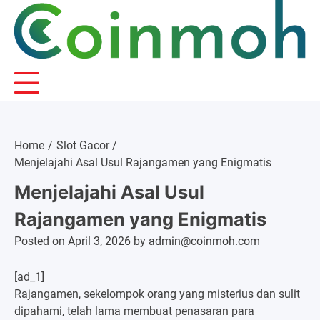
Skip
to
content
Home
Slot Gacor
Menjelajahi Asal Usul Rajangamen yang Enigmatis
Menjelajahi Asal Usul
Rajangamen yang Enigmatis
Posted on
April 3, 2026
by
admin@coinmoh.com
[ad_1]
Rajangamen, sekelompok orang yang misterius dan sulit
dipahami, telah lama membuat penasaran para