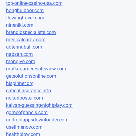
top-online-casino-usa.com
honghuidoor.com
flowingtravel.com
nineniki.com
brandiospecialists.com
medicalcare7.com
adtennaball.com
nabzah.com
mongive.com
matkagameresultsview.com
getsolutionsonline.com
hispinner.org
criticalinsurance.info
nokariposter.com
kalyan-guessing-nightplay.com
gameofpanels.com
androidappsdownloader.com
usetimenow.com
healthblow.com