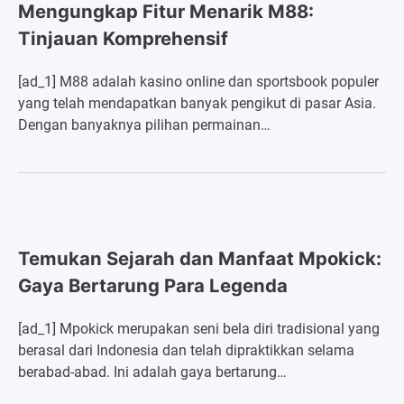
Mengungkap Fitur Menarik M88:
Tinjauan Komprehensif
[ad_1] M88 adalah kasino online dan sportsbook populer
yang telah mendapatkan banyak pengikut di pasar Asia.
Dengan banyaknya pilihan permainan…
Temukan Sejarah dan Manfaat Mpokick:
Gaya Bertarung Para Legenda
[ad_1] Mpokick merupakan seni bela diri tradisional yang
berasal dari Indonesia dan telah dipraktikkan selama
berabad-abad. Ini adalah gaya bertarung…