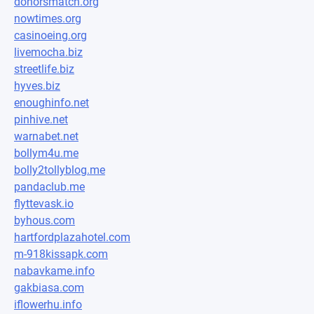
donorsmatch.org
nowtimes.org
casinoeing.org
livemocha.biz
streetlife.biz
hyves.biz
enoughinfo.net
pinhive.net
warnabet.net
bollym4u.me
bolly2tollyblog.me
pandaclub.me
flyttevask.io
byhous.com
hartfordplazahotel.com
m-918kissapk.com
nabavkame.info
gakbiasa.com
iflowerhu.info