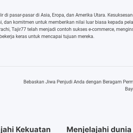
ir di pasar-pasar di Asia, Eropa, dan Amerika Utara. Kesuksesan
si, dan komitmen untuk memberikan nilai luar biasa kepada pel
rachi, Tajir77 telah menjadi contoh sukses e-commerce, mengins
bekerja keras untuk mencapai tujuan mereka.
Bebaskan Jiwa Penjudi Anda dengan Beragam Per
Bay
jahi Kekuatan
Menjelajahi dunia