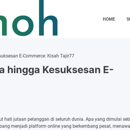
HOME
S
suksesan E-Commerce: Kisah Tajir77
a hingga Kesuksesan E-
t hati jutaan pelanggan di seluruh dunia. Apa yang dimulai se
embang menjadi platform online yang berkembang pesat, menaw