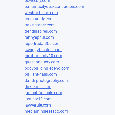
oxweekly.com
panamacitydeckcontractors.com
westfashions.com
toolshandy.com
travelstager.com
trendinspires.com
rannyephul.com
reportradar360.com
swaggyfashion.com
taraftariumtv10.com
questionquery.com
bodybuildinglegend.com
brilliant-nails.com
dandr-photography.com
dokteroce.com
journal-francais.com
justintv10.com
lawyerule.com
mediamingleseaco.com