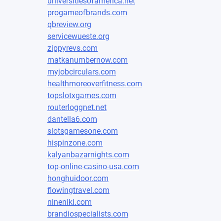
universitiesofamerica.net
progameofbrands.com
qbreview.org
servicewueste.org
zippyrevs.com
matkanumbernow.com
myjobcirculars.com
healthmoreoverfitness.com
topslotxgames.com
routerloggnet.net
dantella6.com
slotsgamesone.com
hispinzone.com
kalyanbazarnights.com
top-online-casino-usa.com
honghuidoor.com
flowingtravel.com
nineniki.com
brandiospecialists.com