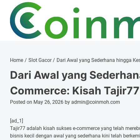
Skip
to
content
Home
Slot Gacor
Dari Awal yang Sederhana hingga Ke
Dari Awal yang Sederhan
Commerce: Kisah Tajir77
Posted on
May 26, 2026
by
admin@coinmoh.com
[ad_1]
Tajir77 adalah kisah sukses e-commerce yang telah merebu
bisnis kecil dengan awal yang sederhana kini telah berk