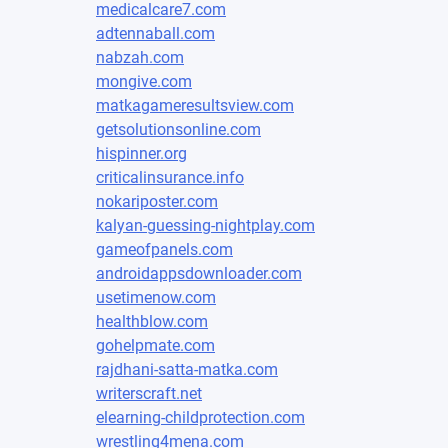
medicalcare7.com
adtennaball.com
nabzah.com
mongive.com
matkagameresultsview.com
getsolutionsonline.com
hispinner.org
criticalinsurance.info
nokariposter.com
kalyan-guessing-nightplay.com
gameofpanels.com
androidappsdownloader.com
usetimenow.com
healthblow.com
gohelpmate.com
rajdhani-satta-matka.com
writerscraft.net
elearning-childprotection.com
wrestling4mena.com