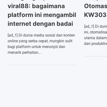
viral88: bagaimana
Otomas
platform ini mengambil
KW303
internet dengan badai
[ad_1] Di dun
ini, otomatis
[ad_1] Di dunia media sosial dan konten
utama dalam 
online yang serba cepat, mungkin sulit
dan produktiv
bagi platform untuk menonjol dan
menarik perhatian…