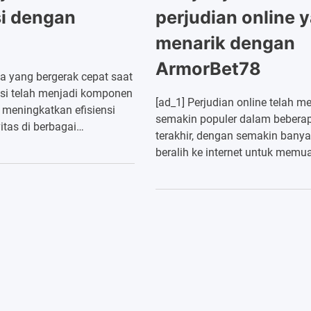
i dengan
perjudian online 
menarik dengan
ArmorBet78
ia yang bergerak cepat saat
asi telah menjadi komponen
[ad_1] Perjudian online telah m
meningkatkan efisiensi
semakin populer dalam bebera
itas di berbagai…
terakhir, dengan semakin bany
beralih ke internet untuk mem