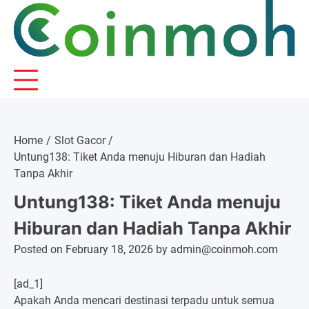
Skip
to
content
Home
Slot Gacor
Untung138: Tiket Anda menuju Hiburan dan Hadiah
Tanpa Akhir
Untung138: Tiket Anda menuju
Hiburan dan Hadiah Tanpa Akhir
Posted on
February 18, 2026
by
admin@coinmoh.com
[ad_1]
Apakah Anda mencari destinasi terpadu untuk semua