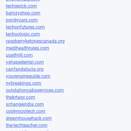
techiepick.com
bamzyshop.com
pondycars.com
techonfutures.com
techoologic.com
raspberryketonescanada.org
medihealthrules.com
usathrill.com
vshapedental.com
canfandalucia.org
yourengineguide.com
nybreakings.com
outstationcabsservices.com
thekrtagy.com
xchangeindia.com
coolmicrotech.com
dreamhousehack.com
the-techteacher.com