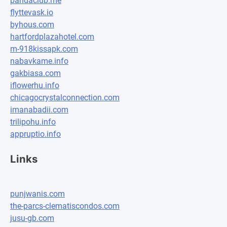
pandaclub.me
flyttevask.io
byhous.com
hartfordplazahotel.com
m-918kissapk.com
nabavkame.info
gakbiasa.com
iflowerhu.info
chicagocrystalconnection.com
imanabadii.com
trilipohu.info
appruptio.info
Links
punjwanis.com
the-parcs-clematiscondos.com
jusu-gb.com