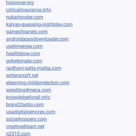
hispinner.org
criticalinsurance.info
nokariposter.com
kalyan-guessing-nightplay.com
gameofpanels.com
androidappsdownloader.com
usetimenow.com
healthblow.com
gohelpmate.com
rajdhani-satta-matka.com
writerscraft.net
elearning-childprotection.com
wrestling4mena.com
knowledgeforall.info
brand2lastio.com
usadigitalservices.com
socialhoppers.com
creativedream.net
n2315.com