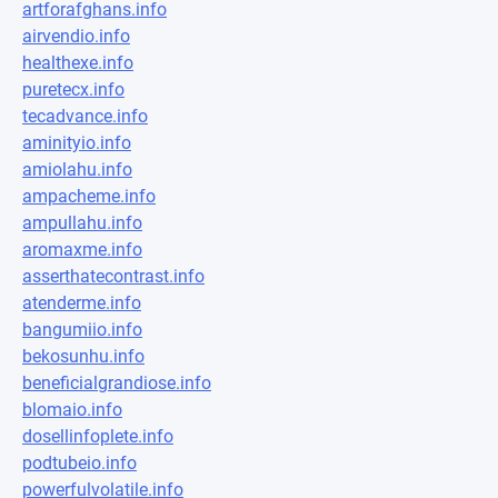
artforafghans.info
airvendio.info
healthexe.info
puretecx.info
tecadvance.info
aminityio.info
amiolahu.info
ampacheme.info
ampullahu.info
aromaxme.info
asserthatecontrast.info
atenderme.info
bangumiio.info
bekosunhu.info
beneficialgrandiose.info
blomaio.info
dosellinfoplete.info
podtubeio.info
powerfulvolatile.info