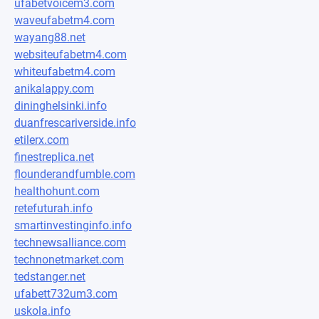
ufabetvoicem3.com
waveufabetm4.com
wayang88.net
websiteufabetm4.com
whiteufabetm4.com
anikalappy.com
dininghelsinki.info
duanfrescariverside.info
etilerx.com
finestreplica.net
flounderandfumble.com
healthohunt.com
retefuturah.info
smartinvestinginfo.info
technewsalliance.com
technonetmarket.com
tedstanger.net
ufabett732um3.com
uskola.info