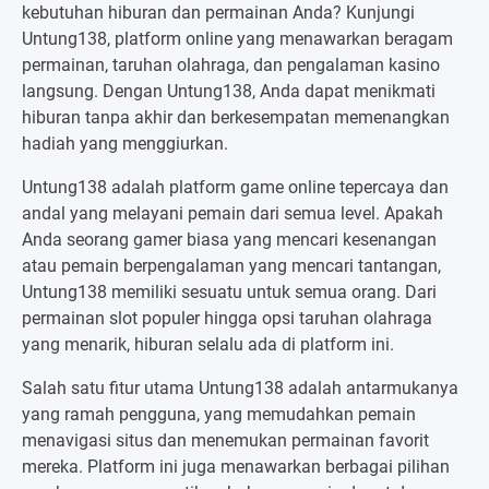
kebutuhan hiburan dan permainan Anda? Kunjungi
Untung138, platform online yang menawarkan beragam
permainan, taruhan olahraga, dan pengalaman kasino
langsung. Dengan Untung138, Anda dapat menikmati
hiburan tanpa akhir dan berkesempatan memenangkan
hadiah yang menggiurkan.
Untung138 adalah platform game online tepercaya dan
andal yang melayani pemain dari semua level. Apakah
Anda seorang gamer biasa yang mencari kesenangan
atau pemain berpengalaman yang mencari tantangan,
Untung138 memiliki sesuatu untuk semua orang. Dari
permainan slot populer hingga opsi taruhan olahraga
yang menarik, hiburan selalu ada di platform ini.
Salah satu fitur utama Untung138 adalah antarmukanya
yang ramah pengguna, yang memudahkan pemain
menavigasi situs dan menemukan permainan favorit
mereka. Platform ini juga menawarkan berbagai pilihan