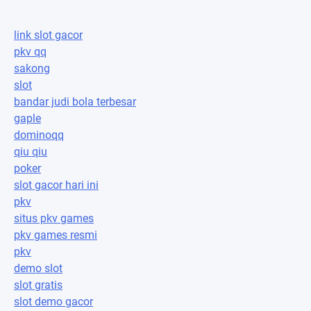
link slot gacor
pkv qq
sakong
slot
bandar judi bola terbesar
gaple
dominoqq
qiu qiu
poker
slot gacor hari ini
pkv
situs pkv games
pkv games resmi
pkv
demo slot
slot gratis
slot demo gacor