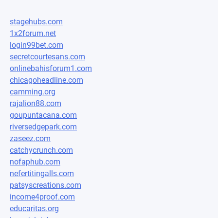
stagehubs.com
1x2forum.net
login99bet.com
secretcourtesans.com
onlinebahisforum1.com
chicagoheadline.com
camming.org
rajalion88.com
goupuntacana.com
riversedgepark.com
zaseez.com
catchycrunch.com
nofaphub.com
nefertitingalls.com
patsyscreations.com
income4proof.com
educaritas.org