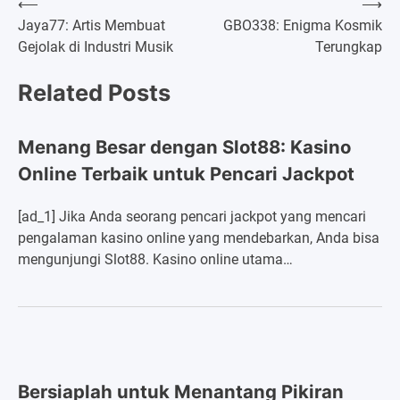
⟵
⟶
Post
Jaya77: Artis Membuat
GBO338: Enigma Kosmik
Gejolak di Industri Musik
Terungkap
navigation
Related Posts
Menang Besar dengan Slot88: Kasino
Online Terbaik untuk Pencari Jackpot
[ad_1] Jika Anda seorang pencari jackpot yang mencari
pengalaman kasino online yang mendebarkan, Anda bisa
mengunjungi Slot88. Kasino online utama…
Bersiaplah untuk Menantang Pikiran