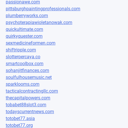
passionawe.com
pittsburghpaintingprofessionals.com
plumberryworks.com
psychoterapiawioletanowak.com
quickultimate.com
quirkyquester.com
sexmedicineformen.com
shiftripple.com
slotterpercaya.co
smartcoolbox.com
sohanjitfinances.com
soulfulhousemusic.net
sparklooms.com
tacticalcontractingllc.com
thecapitalpowers.com
tobabet88slot3.com
todayscurrentnews.com
totobet77.asia
totobet77.org