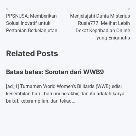
⟵
⟶
Post
PPSNUSA: Memberikan
Menjelajahi Dunia Misterius
Solusi Inovatif untuk
Rusia777: Melihat Lebih
navigation
Pertanian Berkelanjutan
Dekat Kepribadian Online
yang Enigmatis
Related Posts
Batas batas: Sorotan dari WWB9
[ad_1] Turnamen World Women’s Billiards (WWB) edisi
kesembilan baru -baru ini berakhir, dan itu adalah karya
bakat, keterampilan, dan tekad…