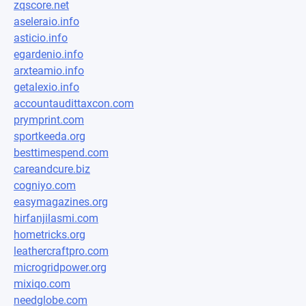
zqscore.net
aseleraio.info
asticio.info
egardenio.info
arxteamio.info
getalexio.info
accountaudittaxcon.com
prymprint.com
sportkeeda.org
besttimespend.com
careandcure.biz
cogniyo.com
easymagazines.org
hirfanjilasmi.com
hometricks.org
leathercraftpro.com
microgridpower.org
mixiqo.com
needglobe.com