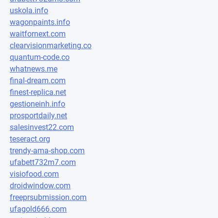
uskola.info
wagonpaints.info
waitfornext.com
clearvisionmarketing.co
quantum-code.co
whatnews.me
final-dream.com
finest-replica.net
gestioneinh.info
prosportdaily.net
salesinvest22.com
teseract.org
trendy-ama-shop.com
ufabett732m7.com
visiofood.com
droidwindow.com
freeprsubmission.com
ufagold666.com