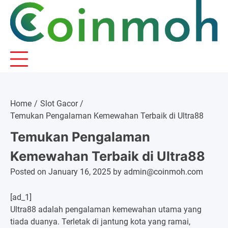
Skip
to
content
Home
Slot Gacor
Temukan Pengalaman Kemewahan Terbaik di Ultra88
Temukan Pengalaman
Kemewahan Terbaik di Ultra88
Posted on
January 16, 2025
by
admin@coinmoh.com
[ad_1]
Ultra88 adalah pengalaman kemewahan utama yang
tiada duanya. Terletak di jantung kota yang ramai,