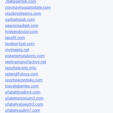
7betagents6.com
coronavirusuptodate.com
crackinstreams.com
gadgetspak.com
gearsngadget.com
hireseodoctor.com
lapsfit.com
levelup-fast.com
mytreepla.net
pokersimulations.com
replicamanufactory.net
rezultate-loto.info
splendifulous.com
sportsrecords4u.com
topceleberites.com
ufabetting8m4.com
ufabetunionum3.com
ufabetvalueum3.com
ufabetvaultm7.com