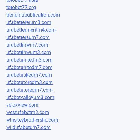
totobet77.org
trendingpublication.com
ufabettererum3.com
ufabettermentm4.com
ufabettersum7.com
ufabettinwm7.com
ufabettinwum3.com
ufabetunitedm3.com
ufabetunitedm7.com
ufabetuskedm7.com
ufabetutoredm3.com
ufabetutoredm7.com
ufabetvalleyum3.com
veloxview.com
westufabetm3.com
whiskeybrothersllc.com
wildufabetum7.com