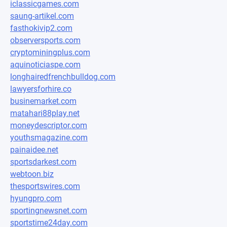
iclassicgames.com
saung-artikel.com
fasthokivip2.com
observersports.com
cryptominingplus.com
aquinoticiaspe.com
longhairedfrenchbulldog.com
lawyersforhire.co
businemarket.com
matahari88play.net
moneydescriptor.com
youthsmagazine.com
painaidee.net
sportsdarkest.com
webtoon.biz
thesportswires.com
hyungpro.com
sportingnewsnet.com
sportstime24day.com