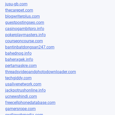
jusu-gb.com
thecarepet.com
blogwriterplus.com
guestpostingseo.com
casinogambitpro.info
pokerplaymasters.info
courseoncourse.com
bantinbatdongsan247.com
bahednog.info
bahenxgek.info
pertamaskre.com
threadsvideoandphotodownloader.com
techgiddy.com
usalivenetwork.com
jackpotrushonline.info
ucnewshindi.com
freecellphonedatabase.com
gamersrope.com
exellewebmedia.com