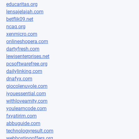
educaritas.org
lensajelajah.com
betflik09.net
ncaq.org
xenmicro.com
onlineshopera.com
dartyfresh.com
lewisenterprises.net
pcsoftwarefree.org
dailylinking.com
dnafyx.com
giocolenuvole.com
iyouessential.com
withloveamity.com
youlearncode.com
fxyatirim.com
abbuguide.com
technologyresult.com
webhostingoffers.org