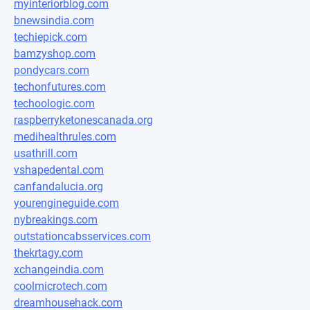
myinteriorblog.com
bnewsindia.com
techiepick.com
bamzyshop.com
pondycars.com
techonfutures.com
techoologic.com
raspberryketonescanada.org
medihealthrules.com
usathrill.com
vshapedental.com
canfandalucia.org
yourengineguide.com
nybreakings.com
outstationcabsservices.com
thekrtagy.com
xchangeindia.com
coolmicrotech.com
dreamhousehack.com