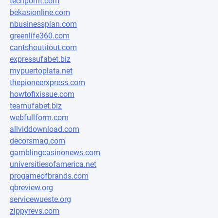
techporfit.com
bekasionline.com
nbusinessplan.com
greenlife360.com
cantshoutitout.com
expressufabet.biz
mypuertoplata.net
thepioneerxpress.com
howtofixissue.com
teamufabet.biz
webfullform.com
allviddownload.com
decorsmag.com
gamblingcasinonews.com
universitiesofamerica.net
progameofbrands.com
qbreview.org
servicewueste.org
zippyrevs.com