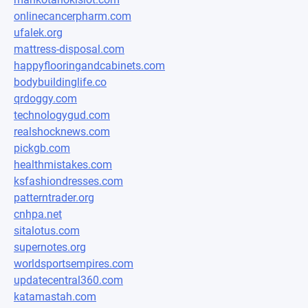
onlinecancerpharm.com
ufalek.org
mattress-disposal.com
happyflooringandcabinets.com
bodybuildinglife.co
qrdoggy.com
technologygud.com
realshocknews.com
pickgb.com
healthmistakes.com
ksfashiondresses.com
patterntrader.org
cnhpa.net
sitalotus.com
supernotes.org
worldsportsempires.com
updatecentral360.com
katamastah.com