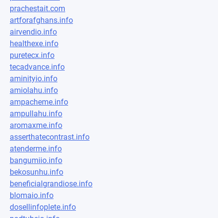
prachestait.com
artforafghans.info
airvendio.info
healthexe.info
puretecx.info
tecadvance.info
aminityio.info
amiolahu.info
ampacheme.info
ampullahu.info
aromaxme.info
asserthatecontrast.info
atenderme.info
bangumiio.info
bekosunhu.info
beneficialgrandiose.info
blomaio.info
dosellinfoplete.info