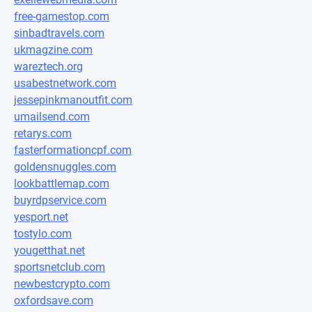
free-gamestop.com
sinbadtravels.com
ukmagzine.com
wareztech.org
usabestnetwork.com
jessepinkmanoutfit.com
umailsend.com
retarys.com
fasterformationcpf.com
goldensnuggles.com
lookbattlemap.com
buyrdpservice.com
yesport.net
tostylo.com
yougetthat.net
sportsnetclub.com
newbestcrypto.com
oxfordsave.com