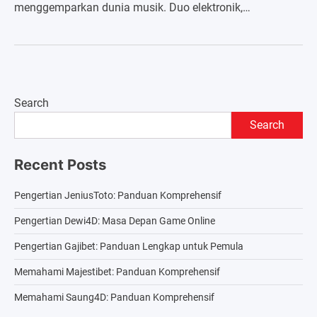
menggemparkan dunia musik. Duo elektronik,…
Search
Search
Recent Posts
Pengertian JeniusToto: Panduan Komprehensif
Pengertian Dewi4D: Masa Depan Game Online
Pengertian Gajibet: Panduan Lengkap untuk Pemula
Memahami Majestibet: Panduan Komprehensif
Memahami Saung4D: Panduan Komprehensif