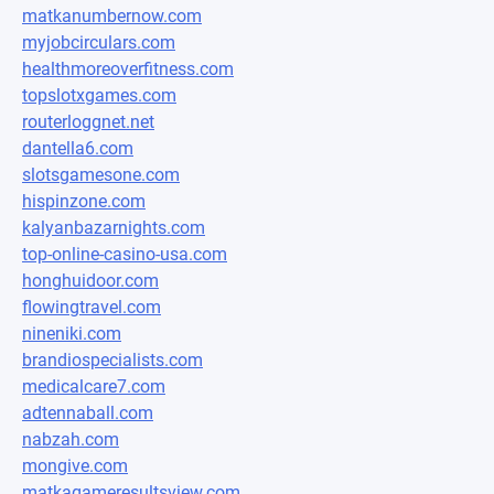
matkanumbernow.com
myjobcirculars.com
healthmoreoverfitness.com
topslotxgames.com
routerloggnet.net
dantella6.com
slotsgamesone.com
hispinzone.com
kalyanbazarnights.com
top-online-casino-usa.com
honghuidoor.com
flowingtravel.com
nineniki.com
brandiospecialists.com
medicalcare7.com
adtennaball.com
nabzah.com
mongive.com
matkagameresultsview.com