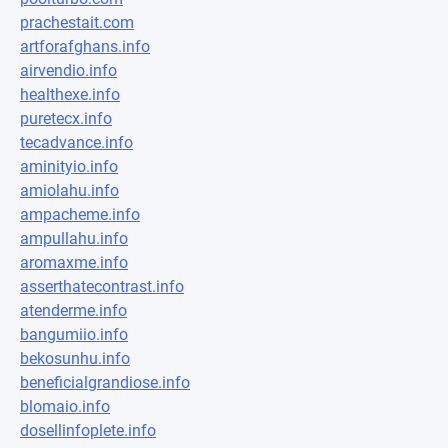
prachestait.com
artforafghans.info
airvendio.info
healthexe.info
puretecx.info
tecadvance.info
aminityio.info
amiolahu.info
ampacheme.info
ampullahu.info
aromaxme.info
asserthatecontrast.info
atenderme.info
bangumiio.info
bekosunhu.info
beneficialgrandiose.info
blomaio.info
dosellinfoplete.info