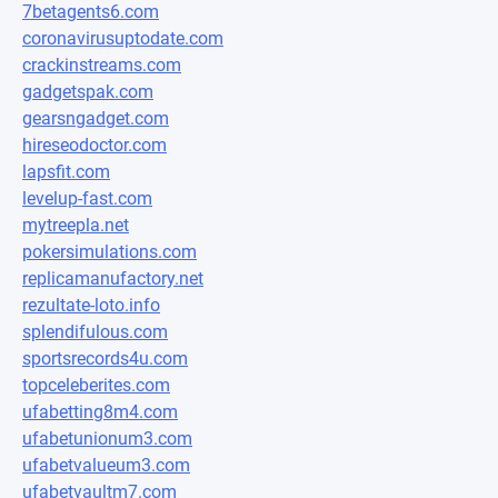
7betagents6.com
coronavirusuptodate.com
crackinstreams.com
gadgetspak.com
gearsngadget.com
hireseodoctor.com
lapsfit.com
levelup-fast.com
mytreepla.net
pokersimulations.com
replicamanufactory.net
rezultate-loto.info
splendifulous.com
sportsrecords4u.com
topceleberites.com
ufabetting8m4.com
ufabetunionum3.com
ufabetvalueum3.com
ufabetvaultm7.com