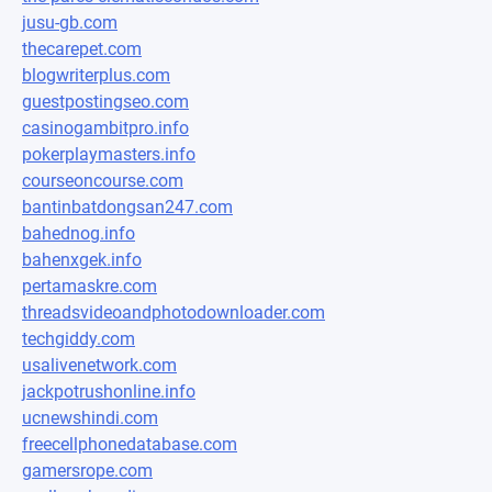
jusu-gb.com
thecarepet.com
blogwriterplus.com
guestpostingseo.com
casinogambitpro.info
pokerplaymasters.info
courseoncourse.com
bantinbatdongsan247.com
bahednog.info
bahenxgek.info
pertamaskre.com
threadsvideoandphotodownloader.com
techgiddy.com
usalivenetwork.com
jackpotrushonline.info
ucnewshindi.com
freecellphonedatabase.com
gamersrope.com