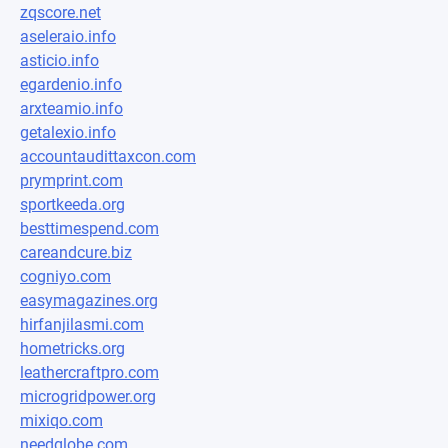
zqscore.net
aseleraio.info
asticio.info
egardenio.info
arxteamio.info
getalexio.info
accountaudittaxcon.com
prymprint.com
sportkeeda.org
besttimespend.com
careandcure.biz
cogniyo.com
easymagazines.org
hirfanjilasmi.com
hometricks.org
leathercraftpro.com
microgridpower.org
mixiqo.com
needglobe.com