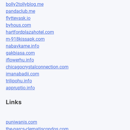
bolly2tollyblog.me
pandaclub.me
flyttevask.io
byhous.com
hartfordplazahotel.com
m-918kissapk.com
nabavkame.info
gakbiasa.com
iflowerhu.info
chicagocrystalconnection.com
imanabadii.com
trilipohu.info
appruptio.info
Links
punjwanis.com
the-parcs-clematiscondos.com