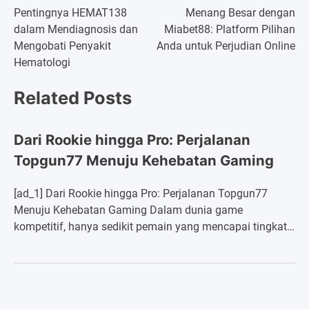
Post
Pentingnya HEMAT138
Menang Besar dengan
dalam Mendiagnosis dan
Miabet88: Platform Pilihan
navigation
Mengobati Penyakit
Anda untuk Perjudian Online
Hematologi
Related Posts
Dari Rookie hingga Pro: Perjalanan
Topgun77 Menuju Kehebatan Gaming
[ad_1] Dari Rookie hingga Pro: Perjalanan Topgun77
Menuju Kehebatan Gaming Dalam dunia game
kompetitif, hanya sedikit pemain yang mencapai tingkat…