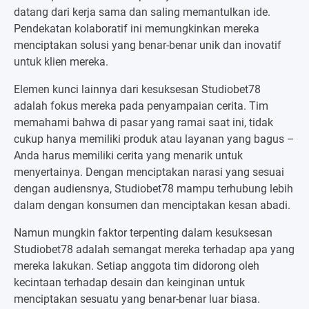
datang dari kerja sama dan saling memantulkan ide.
Pendekatan kolaboratif ini memungkinkan mereka
menciptakan solusi yang benar-benar unik dan inovatif
untuk klien mereka.
Elemen kunci lainnya dari kesuksesan Studiobet78
adalah fokus mereka pada penyampaian cerita. Tim
memahami bahwa di pasar yang ramai saat ini, tidak
cukup hanya memiliki produk atau layanan yang bagus –
Anda harus memiliki cerita yang menarik untuk
menyertainya. Dengan menciptakan narasi yang sesuai
dengan audiensnya, Studiobet78 mampu terhubung lebih
dalam dengan konsumen dan menciptakan kesan abadi.
Namun mungkin faktor terpenting dalam kesuksesan
Studiobet78 adalah semangat mereka terhadap apa yang
mereka lakukan. Setiap anggota tim didorong oleh
kecintaan terhadap desain dan keinginan untuk
menciptakan sesuatu yang benar-benar luar biasa.