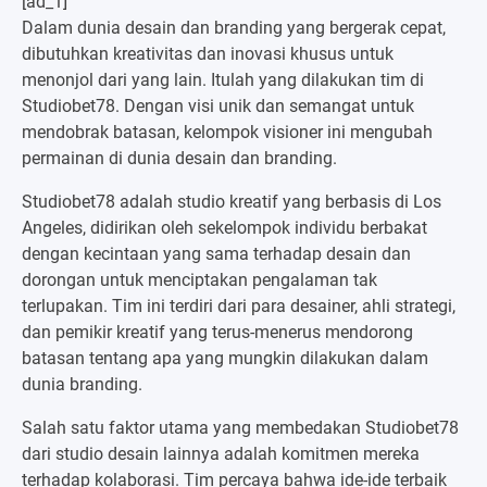
[ad_1]
Dalam dunia desain dan branding yang bergerak cepat,
dibutuhkan kreativitas dan inovasi khusus untuk
menonjol dari yang lain. Itulah yang dilakukan tim di
Studiobet78. Dengan visi unik dan semangat untuk
mendobrak batasan, kelompok visioner ini mengubah
permainan di dunia desain dan branding.
Studiobet78 adalah studio kreatif yang berbasis di Los
Angeles, didirikan oleh sekelompok individu berbakat
dengan kecintaan yang sama terhadap desain dan
dorongan untuk menciptakan pengalaman tak
terlupakan. Tim ini terdiri dari para desainer, ahli strategi,
dan pemikir kreatif yang terus-menerus mendorong
batasan tentang apa yang mungkin dilakukan dalam
dunia branding.
Salah satu faktor utama yang membedakan Studiobet78
dari studio desain lainnya adalah komitmen mereka
terhadap kolaborasi. Tim percaya bahwa ide-ide terbaik