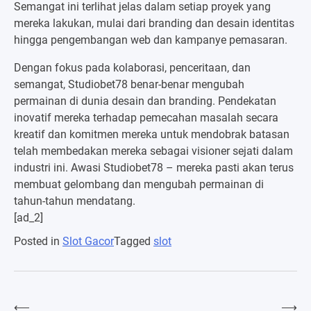
Semangat ini terlihat jelas dalam setiap proyek yang
mereka lakukan, mulai dari branding dan desain identitas
hingga pengembangan web dan kampanye pemasaran.
Dengan fokus pada kolaborasi, penceritaan, dan
semangat, Studiobet78 benar-benar mengubah
permainan di dunia desain dan branding. Pendekatan
inovatif mereka terhadap pemecahan masalah secara
kreatif dan komitmen mereka untuk mendobrak batasan
telah membedakan mereka sebagai visioner sejati dalam
industri ini. Awasi Studiobet78 – mereka pasti akan terus
membuat gelombang dan mengubah permainan di
tahun-tahun mendatang.
[ad_2]
Posted in
Slot Gacor
Tagged
slot
⟵
⟶