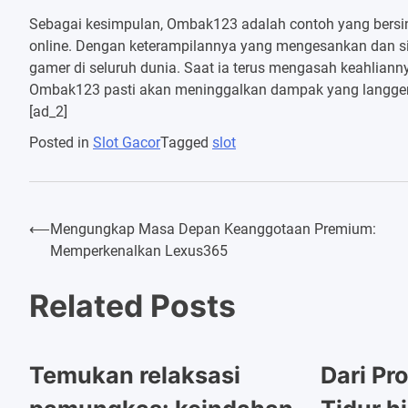
Sebagai kesimpulan, Ombak123 adalah contoh yang bersin
online. Dengan keterampilannya yang mengesankan dan sik
gamer di seluruh dunia. Saat ia terus mengasah keahlian
Ombak123 pasti akan meninggalkan dampak yang langgen
[ad_2]
Posted in
Slot Gacor
Tagged
slot
⟵
Mengungkap Masa Depan Keanggotaan Premium:
Post
Memperkenalkan Lexus365
Related Posts
navigation
Temukan relaksasi
Dari Pr