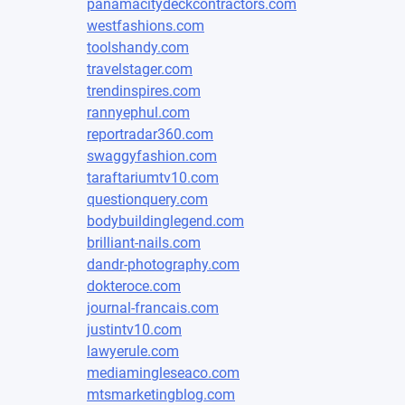
panamacitydeckcontractors.com
westfashions.com
toolshandy.com
travelstager.com
trendinspires.com
rannyephul.com
reportradar360.com
swaggyfashion.com
taraftariumtv10.com
questionquery.com
bodybuildinglegend.com
brilliant-nails.com
dandr-photography.com
dokteroce.com
journal-francais.com
justintv10.com
lawyerule.com
mediamingleseaco.com
mtsmarketingblog.com