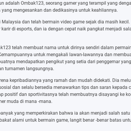
aun adalah Ombak123, seorang gamer yang terampil yang denga
 yang mengesankan dan dedikasinya untuk keahliannya.
Malaysia dan telah bermain video game sejak dia masih kecil.
ir di esports, dan ia dengan cepat naik pangkat menjadi sal
bak123 telah membuat nama untuk dirinya sendiri dalam permai
ant. Kemampuannya untuk mengakali lawan-lawannya dan membu
buatnya mendapatkan pengikut yang setia dari penggemar yan
an turnamen langsungnya.
arena kepribadiannya yang ramah dan mudah didekati. Dia mel
sosial dan selalu bersedia menawarkan tips dan saran kepada 
p positif dan sportivitasnya telah membuatnya disayangi ke k
amer muda di mana -mana.
 banyak yang memperkirakan bahwa ia akan menjadi salah satu
 bakat alami untuk bermain game, langit benar -benar batas unt