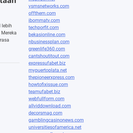
taan
vsmsnetworks.com
offthem.com
ibommatv.com
 lebih
techporfit.com
. Mereka
bekasionline.com
 rasa
nbusinessplan.com
greenlife360.com
cantshoutitout.com
expressufabet.biz
mypuertoplata.net
thepioneerxpress.com
howtofixissue.com
teamufabet.biz
webfullform.com
allviddownload.com
decorsmag.com
gamblingcasinonews.com
universitiesofamerica.net