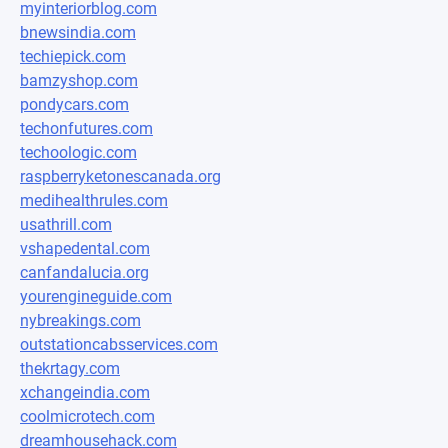
myinteriorblog.com
bnewsindia.com
techiepick.com
bamzyshop.com
pondycars.com
techonfutures.com
techoologic.com
raspberryketonescanada.org
medihealthrules.com
usathrill.com
vshapedental.com
canfandalucia.org
yourengineguide.com
nybreakings.com
outstationcabsservices.com
thekrtagy.com
xchangeindia.com
coolmicrotech.com
dreamhousehack.com