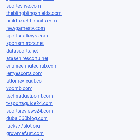
sporteslive.com
theblingblingshields.com
pinkfrenchtipnails.com
newgamestv.com
sportsgallerys.com
sportsmirrors.net
datasports.net
atasehirescortu.net
engineeringtechub.com
jerryescorts.com
attorneylegal.co
voomb.com
techgadgetpoint.com
tvsportsguide24.com
sportsreviews24.com
dubai360blog.com
lucky77slot.org
growmefast.com