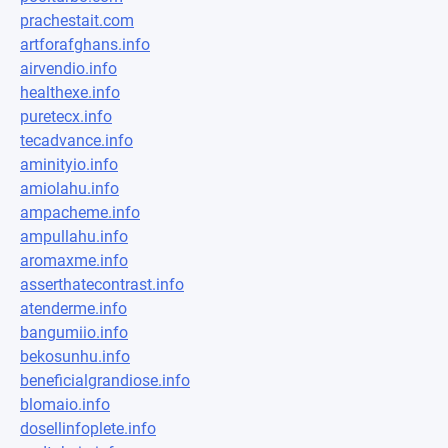
prachestait.com
artforafghans.info
airvendio.info
healthexe.info
puretecx.info
tecadvance.info
aminityio.info
amiolahu.info
ampacheme.info
ampullahu.info
aromaxme.info
asserthatecontrast.info
atenderme.info
bangumiio.info
bekosunhu.info
beneficialgrandiose.info
blomaio.info
dosellinfoplete.info