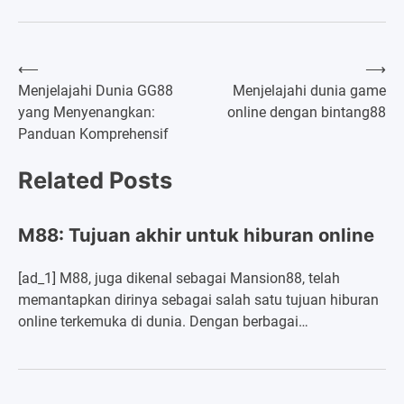
⟵
⟶
Post
Menjelajahi Dunia GG88
Menjelajahi dunia game
yang Menyenangkan:
online dengan bintang88
navigation
Panduan Komprehensif
Related Posts
M88: Tujuan akhir untuk hiburan online
[ad_1] M88, juga dikenal sebagai Mansion88, telah
memantapkan dirinya sebagai salah satu tujuan hiburan
online terkemuka di dunia. Dengan berbagai…