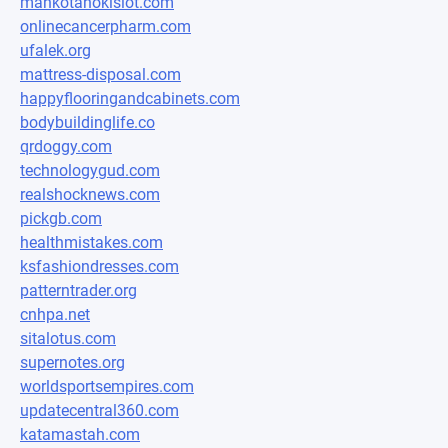
mahkotahokislot.com
onlinecancerpharm.com
ufalek.org
mattress-disposal.com
happyflooringandcabinets.com
bodybuildinglife.co
qrdoggy.com
technologygud.com
realshocknews.com
pickgb.com
healthmistakes.com
ksfashiondresses.com
patterntrader.org
cnhpa.net
sitalotus.com
supernotes.org
worldsportsempires.com
updatecentral360.com
katamastah.com