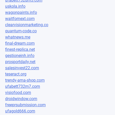
ufabett732um3.com
uskola.info
wagonpaints.info
waitfornext.com
clearvisionmarketing.co
quantum-code.co
whatnews.me
final-dream.com
finest-replica.net
gestioneinh.info
prosportdaily.net
salesinvest22.com
teseract.org
trendy-ama-shop.com
ufabett732m7.com
visiofood.com
droidwindow.com
freeprsubmission.com
ufagold666.com