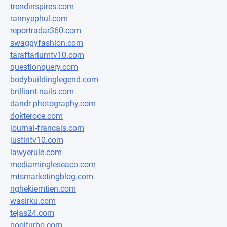
trendinspires.com
rannyephul.com
reportradar360.com
swaggyfashion.com
taraftariumtv10.com
questionquery.com
bodybuildinglegend.com
brilliant-nails.com
dandr-photography.com
dokteroce.com
journal-francais.com
justintv10.com
lawyerule.com
mediamingleseaco.com
mtsmarketingblog.com
nghekiemtien.com
wasirku.com
tejas24.com
poolturbo.com