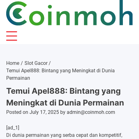
Skip
to
content
Home
Slot Gacor
Temui Apel888: Bintang yang Meningkat di Dunia
Permainan
Temui Apel888: Bintang yang
Meningkat di Dunia Permainan
Posted on
July 17, 2025
by
admin@coinmoh.com
[ad_1]
Di dunia permainan yang serba cepat dan kompetitif,