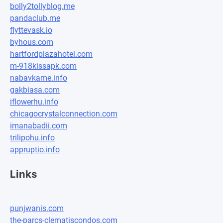
bolly2tollyblog.me
pandaclub.me
flyttevask.io
byhous.com
hartfordplazahotel.com
m-918kissapk.com
nabavkame.info
gakbiasa.com
iflowerhu.info
chicagocrystalconnection.com
imanabadii.com
trilipohu.info
appruptio.info
Links
punjwanis.com
the-parcs-clematiscondos.com