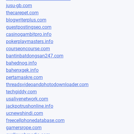
jusu-gb.com
thecarepet.com
blogwriterplus.com
guestpostingseo.com
casinogambitpro.info
pokerplaymasters.info
courseoncourse.com
bantinbatdongsan247.com
bahednog.info
bahenxgek.info
pertamaskre.com
threadsvideoandphotodownloader.com
techgiddy.com
usalivenetwork.com
jackpotrushonline.info
ucnewshindi.com
freecellphonedatabase.com
gamersrope.com