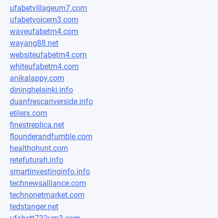
ufabetvillageum7.com
ufabetvoicem3.com
waveufabetm4.com
wayang88.net
websiteufabetm4.com
whiteufabetm4.com
anikalappy.com
dininghelsinki.info
duanfrescariverside.info
etilerx.com
finestreplica.net
flounderandfumble.com
healthohunt.com
retefuturah.info
smartinvestinginfo.info
technewsalliance.com
technonetmarket.com
tedstanger.net