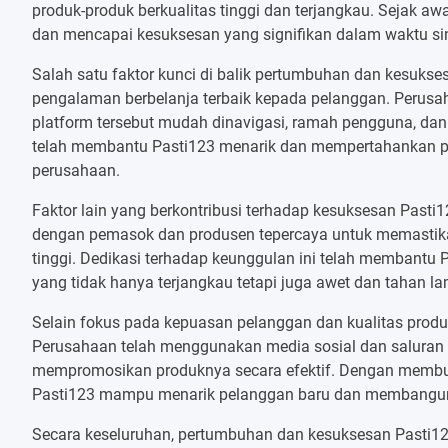
produk-produk berkualitas tinggi dan terjangkau. Sejak a
dan mencapai kesuksesan yang signifikan dalam waktu si
Salah satu faktor kunci di balik pertumbuhan dan kesuk
pengalaman berbelanja terbaik kepada pelanggan. Perusah
platform tersebut mudah dinavigasi, ramah pengguna, dan 
telah membantu Pasti123 menarik dan mempertahankan p
perusahaan.
Faktor lain yang berkontribusi terhadap kesuksesan Past
dengan pemasok dan produsen tepercaya untuk memastik
tinggi. Dedikasi terhadap keunggulan ini telah membant
yang tidak hanya terjangkau tetapi juga awet dan tahan l
Selain fokus pada kepuasan pelanggan dan kualitas prod
Perusahaan telah menggunakan media sosial dan saluran 
mempromosikan produknya secara efektif. Dengan membua
Pasti123 mampu menarik pelanggan baru dan membangun 
Secara keseluruhan, pertumbuhan dan kesuksesan Pasti123