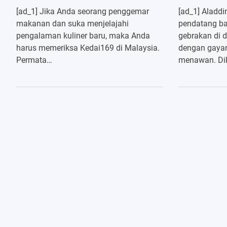
[ad_1] Jika Anda seorang penggemar
[ad_1] Aladd
makanan dan suka menjelajahi
pendatang b
pengalaman kuliner baru, maka Anda
gebrakan di 
harus memeriksa Kedai169 di Malaysia.
dengan gayan
Permata…
menawan. Di