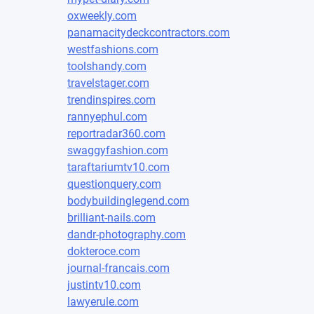
oxweekly.com
panamacitydeckcontractors.com
westfashions.com
toolshandy.com
travelstager.com
trendinspires.com
rannyephul.com
reportradar360.com
swaggyfashion.com
taraftariumtv10.com
questionquery.com
bodybuildinglegend.com
brilliant-nails.com
dandr-photography.com
dokteroce.com
journal-francais.com
justintv10.com
lawyerule.com