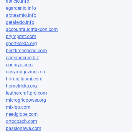
asticio.info
egardenio.info
arxteamio.info
getalexio.info
accountaudittaxcon.com
prymprint.com
sportkeeda.org
besttimespend.com
careandcure.biz
cogniyo.com
easymagazines.org
hirfanjilasmi.com
hometricks.org
leathercraftpro.com
microgridpower.org
mixiqo.com
needglobe.com
ortocoach.com
passionawe.com