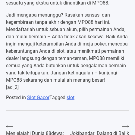
sesuatu yang ekstra untuk dinantikan di MPO88.
Jadi mengapa menunggu? Rasakan sensasi dan
kegembiraan tanpa akhir dengan MPO88 hari ini.
Mendaftarlah untuk sebuah akun, pilih permainan Anda,
dan mulai bermain – Anda tidak akan kecewa. Baik Anda
ingin menguji keterampilan Anda di meja poker, mencoba
keberuntungan Anda di slot, atau menikmati permainan
dealer langsung dengan teman-teman, MPO88 memiliki
semua yang Anda butuhkan untuk pengalaman bermain
yang tak terlupakan. Jangan ketinggalan – kunjungi
MPO88 sekarang dan mulailah menang besar!
[ad_2]
Posted in
Slot Gacor
Tagged
slot
⟵
⟶
Post
Menjelajahi Dunia 88dewa:
Jokibandar: Dalang di Balik