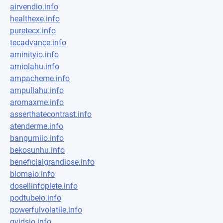
airvendio.info
healthexe.info
puretecx.info
tecadvance.info
aminityio.info
amiolahu.info
ampacheme.info
ampullahu.info
aromaxme.info
asserthatecontrast.info
atenderme.info
bangumiio.info
bekosunhu.info
beneficialgrandiose.info
blomaio.info
dosellinfoplete.info
podtubeio.info
powerfulvolatile.info
qvidsio.info