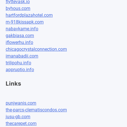
flyttevask.io
byhous.com
hartfordplazahotel.com
m-918kissapk.com
nabavkame.info
gakbiasa.com
iflowerhu.info
chicagocrystalconnection.com
imanabadii.com
trilipohu.info
appruptio.info
Links
punjwanis.com
the-parcs-clematiscondos.com
jusu-gb.com
thecarepet.com