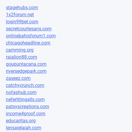
stagehubs.com
1x2forum.net
login99bet.com
secretcourtesans.com
onlinebahisforum1.com
chicagoheadline.com
camming.org
rajalion88.com
goupuntacana.com
riversedgepark.com
zaseez.com
catchycrunch.com
nofaphub.com
nefertitingalls.com
patsyscreations.com
income4proof.com
educaritas.org
lensajelajah.com