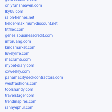
onlyfansheaven.com
lky08.com
ralph-fiennes.net
fielder-maximum-discount.net
fitfllex.com
genesisbusinesscredit.com
inforuang.com
kindsmarket.com
luvelylife.com
macramb.com
mypet-diary.com
oxweekly.com
panamacitydeckcontractors.com
westfashions.com
toolshandy.com
travelstager.com
trendinspires.com
rannyephul.com