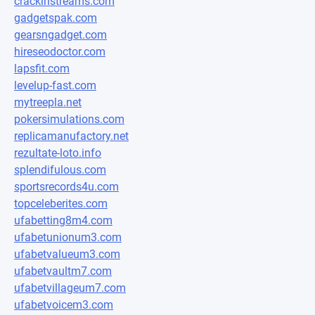
crackinstreams.com
gadgetspak.com
gearsngadget.com
hireseodoctor.com
lapsfit.com
levelup-fast.com
mytreepla.net
pokersimulations.com
replicamanufactory.net
rezultate-loto.info
splendifulous.com
sportsrecords4u.com
topceleberites.com
ufabetting8m4.com
ufabetunionum3.com
ufabetvalueum3.com
ufabetvaultm7.com
ufabetvillageum7.com
ufabetvoicem3.com