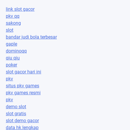
link slot gacor
pkv qq
sakong
slot
bandar judi bola terbesar
gaple
dominoqq
qiu qiu
poker
slot gacor hari ini
pkv
situs pkv games
pkv games resmi
pkv
demo slot
slot gratis
slot demo gacor
data hk lengkap