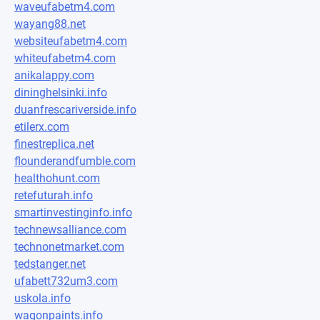
waveufabetm4.com
wayang88.net
websiteufabetm4.com
whiteufabetm4.com
anikalappy.com
dininghelsinki.info
duanfrescariverside.info
etilerx.com
finestreplica.net
flounderandfumble.com
healthohunt.com
retefuturah.info
smartinvestinginfo.info
technewsalliance.com
technonetmarket.com
tedstanger.net
ufabett732um3.com
uskola.info
wagonpaints.info