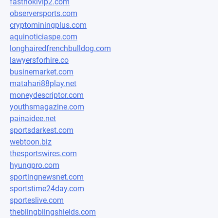
fasthokivip2.com
observersports.com
cryptominingplus.com
aquinoticiaspe.com
longhairedfrenchbulldog.com
lawyersforhire.co
businemarket.com
matahari88play.net
moneydescriptor.com
youthsmagazine.com
painaidee.net
sportsdarkest.com
webtoon.biz
thesportswires.com
hyungpro.com
sportingnewsnet.com
sportstime24day.com
sporteslive.com
theblingblingshields.com