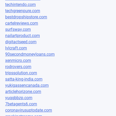
techintendo.com
techgreenpure.com
bestdropshipstore.com
cartelreviews.com
surfsway.com
nailartproduct.com
digitactseed.com
lvlcraft.com
90secondmoneyloans.com
xenmicro.com
rodrovers.com
tripssolution.com
satta-king-india.com
yukigassencanada.com
articlehorizone.com
yuqqbbzp.com
7betagents6.com
coronavirusuptodate.com