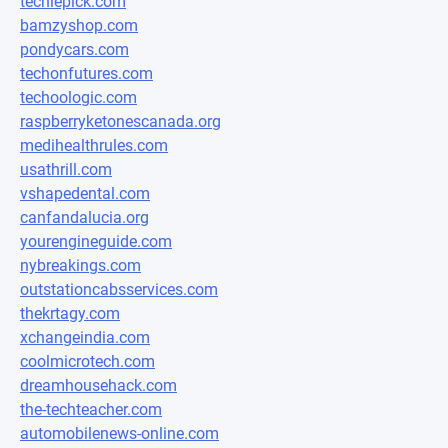
techiepick.com
bamzyshop.com
pondycars.com
techonfutures.com
techoologic.com
raspberryketonescanada.org
medihealthrules.com
usathrill.com
vshapedental.com
canfandalucia.org
yourengineguide.com
nybreakings.com
outstationcabsservices.com
thekrtagy.com
xchangeindia.com
coolmicrotech.com
dreamhousehack.com
the-techteacher.com
automobilenews-online.com