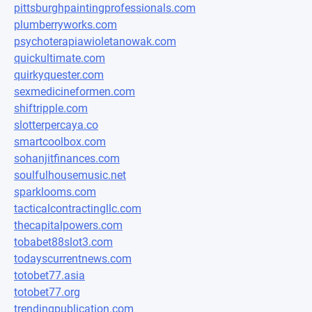
pittsburghpaintingprofessionals.com
plumberryworks.com
psychoterapiawioletanowak.com
quickultimate.com
quirkyquester.com
sexmedicineformen.com
shiftripple.com
slotterpercaya.co
smartcoolbox.com
sohanjitfinances.com
soulfulhousemusic.net
sparklooms.com
tacticalcontractingllc.com
thecapitalpowers.com
tobabet88slot3.com
todayscurrentnews.com
totobet77.asia
totobet77.org
trendingpublication.com