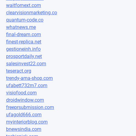
waitfornext.com
clearvisionmarketing.co
quantum-code.co
whatnews.me
final-dream.com
finest-replica.net
gestioneinh.info
prosportdaily.net
salesinvest22.com
teseract.org
trendy-ama-shop.com
ufabett732m7.com
visiofood.com
droidwindow.com
freeprsubmission.com
ufagold666.com
myinteriorblog.com
bnewsindia.com