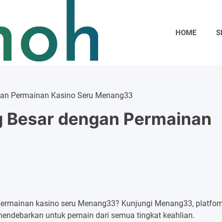
HOME
S
gan Permainan Kasino Seru Menang33
 Besar dengan Permainan
ermainan kasino seru Menang33? Kunjungi Menang33, platfor
ndebarkan untuk pemain dari semua tingkat keahlian.