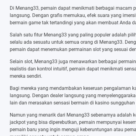
Di Menang33, pemain dapat menikmati berbagai macam per
langsung. Dengan grafis memukau, efek suara yang imer
bermain game tak tertandingi yang akan membuat Anda da
Salah satu fitur Menang33 yang paling populer adalah pili
selalu ada sesuatu untuk semua orang di Menang33. Denga
pemain dapat menemukan permainan slot yang sesuai den
Selain slot, Menang33 juga menawarkan berbagai permainan 
realistis dan kontrol intuitif, pemain dapat menikmati s
mereka sendiri.
Bagi mereka yang mendambakan keseruan pengalaman ka
langsung. Dengan dealer langsung yang menyelenggarakan
lain dan merasakan sensasi bermain di kasino sungguhan
Namun yang menarik dari Menang33 sebenarnya adalah ke
jackpot yang bisa diperebutkan, pemain mempunyai kesem
pemain baru yang ingin menguji keberuntungan atau pem