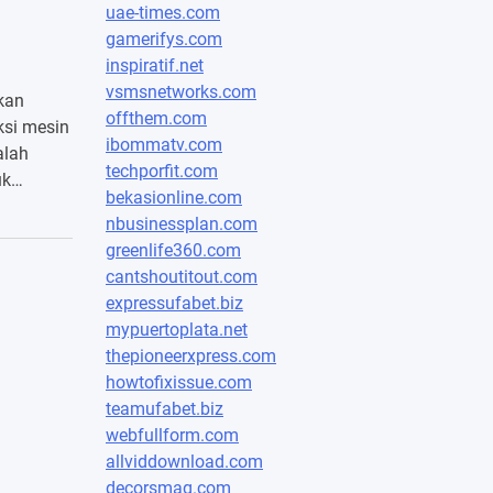
uae-times.com
gamerifys.com
inspiratif.net
vsmsnetworks.com
kan
offthem.com
si mesin
ibommatv.com
alah
techporfit.com
uk…
bekasionline.com
nbusinessplan.com
greenlife360.com
cantshoutitout.com
expressufabet.biz
mypuertoplata.net
thepioneerxpress.com
howtofixissue.com
teamufabet.biz
webfullform.com
allviddownload.com
decorsmag.com