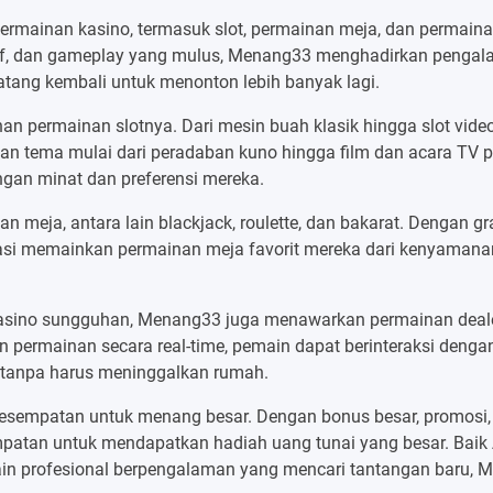
mainan kasino, termasuk slot, permainan meja, dan permaina
sif, dan gameplay yang mulus, Menang33 menghadirkan penga
tang kembali untuk menonton lebih banyak lagi.
han permainan slotnya. Dari mesin buah klasik hingga slot vide
n tema mulai dari peradaban kuno hingga film dan acara TV p
gan minat dan preferensi mereka.
meja, antara lain blackjack, roulette, dan bakarat. Dengan gr
ensasi memainkan permainan meja favorit mereka dari kenyaman
sino sungguhan, Menang33 juga menawarkan permainan deal
 permainan secara real-time, pemain dapat berinteraksi deng
 tanpa harus meninggalkan rumah.
sempatan untuk menang besar. Dengan bonus besar, promosi,
patan untuk mendapatkan hadiah uang tunai yang besar. Baik
ain profesional berpengalaman yang mencari tantangan baru,