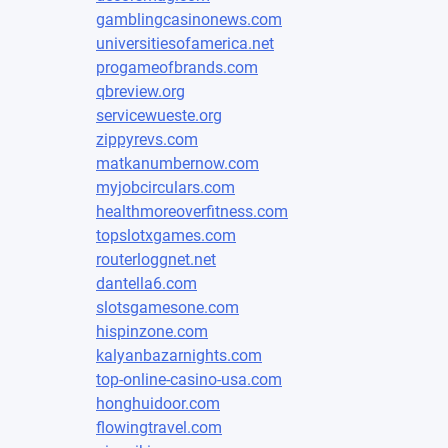
gamblingcasinonews.com
universitiesofamerica.net
progameofbrands.com
qbreview.org
servicewueste.org
zippyrevs.com
matkanumbernow.com
myjobcirculars.com
healthmoreoverfitness.com
topslotxgames.com
routerloggnet.net
dantella6.com
slotsgamesone.com
hispinzone.com
kalyanbazarnights.com
top-online-casino-usa.com
honghuidoor.com
flowingtravel.com