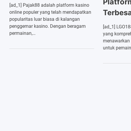
Platfor
[ad_1] Pajak88 adalah platform kasino
Terbes
online populer yang telah mendapatkan
popularitas luar biasa di kalangan
penggemar kasino. Dengan beragam
[ad_1] LGO18
permainan,…
yang kompre
menawarkan 
untuk pemain 