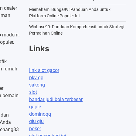
n dealer
Memahami Bunga99: Panduan Anda untuk
laman
Platform Online Populer Ini
WinLose99: Panduan Komprehensif untuk Strategi
Permainan Online
o modern,
opuler,
Links
afik
an rumah
link slot gacor
pkv qq
sakong
er
slot
an pemain
bandar judi bola terbesar
gaple
dominoqq
 dan
qiu qiu
 Anda
poker
 Menang33
slot gacor hari ini