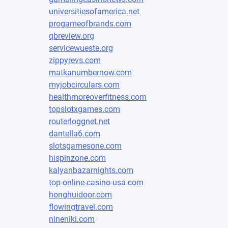
universitiesofamerica.net
progameofbrands.com
qbreview.org
servicewueste.org
zippyrevs.com
matkanumbernow.com
myjobcirculars.com
healthmoreoverfitness.com
topslotxgames.com
routerloggnet.net
dantella6.com
slotsgamesone.com
hispinzone.com
kalyanbazarnights.com
top-online-casino-usa.com
honghuidoor.com
flowingtravel.com
nineniki.com