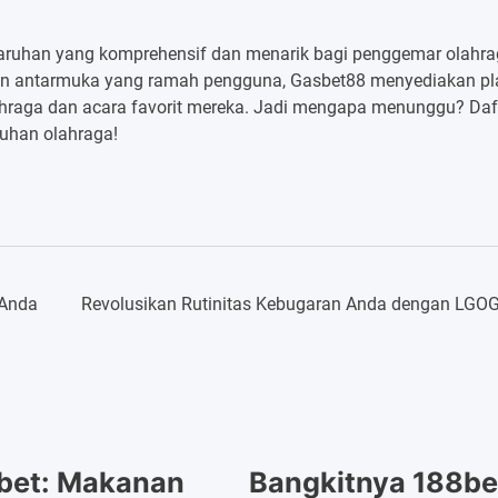
aruhan yang komprehensif dan menarik bagi penggemar olahra
dan antarmuka yang ramah pengguna, Gasbet88 menyediakan pl
hraga dan acara favorit mereka. Jadi mengapa menunggu? Daf
ruhan olahraga!
 Anda
Revolusikan Rutinitas Kebugaran Anda dengan LG
bet: Makanan
Bangkitnya 188be