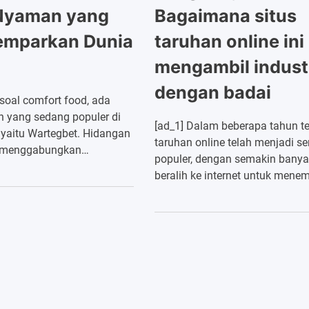
 Nyaman yang
Bagaimana situs
mparkan Dunia
taruhan online ini
mengambil industr
dengan badai
 soal comfort food, ada
n yang sedang populer di
[ad_1] Dalam beberapa tahun ter
, yaitu Wartegbet. Hidangan
taruhan online telah menjadi s
ni menggabungkan…
populer, dengan semakin banya
beralih ke internet untuk men