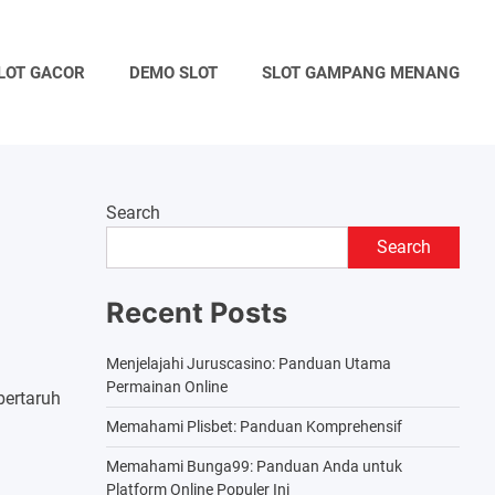
LOT GACOR
DEMO SLOT
SLOT GAMPANG MENANG
Search
Search
Recent Posts
Menjelajahi Juruscasino: Panduan Utama
Permainan Online
bertaruh
Memahami Plisbet: Panduan Komprehensif
Memahami Bunga99: Panduan Anda untuk
Platform Online Populer Ini