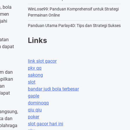
, bola
WinLose99: Panduan Komprehensif untuk Strategi
namen
Permainan Online
jahi
Panduan Utama Parlay4D: Tips dan Strategi Sukses
Links
atan
u dapat
link slot gacor
pkv qq
rm dan
sakong
mpilkan
slot
dan
bandar judi bola terbesar
dapat
gaple
dominoqq
qiu qiu
langsung,
poker
ka dan
slot gacor hari ini
 olahraga