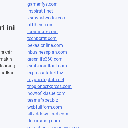
gamerifys.com
inspiratif.net
vsmsnetworks.com
offthem.com
i ini
ibommatv.com
techporfit.com
bekasionline.com
akhir,
nbusinessplan.com
emakin
greenlife360.com
k orang
cantshoutitout.com
empatkan…
expressufabet.biz
mypuertoplata.net
thepioneerxpress.com
howtofixissue.com
teamufabet.biz
webfullform.com
allviddownload.com
decorsmag.com
gamblingcasinonews.com