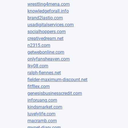
wrestling4mena.com
knowledgeforall.info
brand2lastio.com
usadigitalservices.com
socialhoppers.com
creativedream.net
n2315.com
getwebonline.com
onlyfansheaven.com
lky08.com
ralph-fiennes.net
fielder-maximum-discount.net
fitfllex.com
genesisbusinesscredit.com
inforuang.com
kindsmarket.com
luvelylife.com
macramb.com
mypet-diary.com