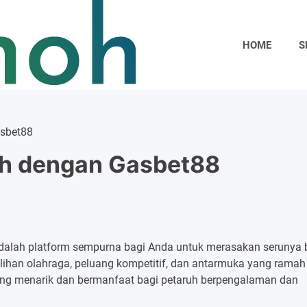
HOME
S
asbet88
uh dengan Gasbet88
dalah platform sempurna bagi Anda untuk merasakan serunya 
lihan olahraga, peluang kompetitif, dan antarmuka yang ramah
g menarik dan bermanfaat bagi petaruh berpengalaman dan