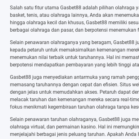
Salah satu fitur utama Gasbet88 adalah pilihan olahraga 
basket, tenis, atau olahraga lainnya, Anda akan menemuka
hingga olahraga kecil dan khusus, Gasbet88 memiliki ses
berbagai olahraga dan pasar, dan berpotensi menemukan fa
Selain penawaran olahraganya yang beragam, Gasbet88 j
kepada petaruh untuk memaksimalkan kemenangan mereka. 
menemukan nilai terbaik untuk taruhannya. Hal ini mema
berpotensi mendapatkan pembayaran yang lebih tinggi a
Gasbet88 juga menyediakan antarmuka yang ramah pengg
memasang taruhannya dengan cepat dan efisien. Situs web 
dengan jelas untuk memudahkan akses. Petaruh dapat d
melacak taruhan dan kemenangan mereka secara real-time
fokus menikmati kegembiraan taruhan olahraga tanpa kesu
Selain penawaran taruhan olahraganya, Gasbet88 juga men
olahraga virtual, dan permainan kasino. Hal ini memungk
menjelajahi berbagai jenis peluang taruhan. Apakah Anda 