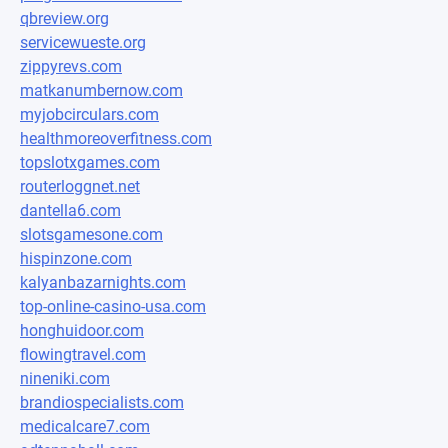
qbreview.org
servicewueste.org
zippyrevs.com
matkanumbernow.com
myjobcirculars.com
healthmoreoverfitness.com
topslotxgames.com
routerloggnet.net
dantella6.com
slotsgamesone.com
hispinzone.com
kalyanbazarnights.com
top-online-casino-usa.com
honghuidoor.com
flowingtravel.com
nineniki.com
brandiospecialists.com
medicalcare7.com