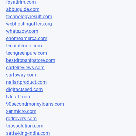
fxyatirim.com
abbuguide.com
technologyresult.com
webhostingoffers.org
whatszow.com
ehomeamerca.com
techintendo.com
techgreenpure.com
bestdropshipstore.com
cartelreviews.com
surfsway.com
nailartproduct.com
digitactseed.com
lvlcraft.com
90secondmoneyloans.com
xenmicro.com
rodrovers.com
tripssolution.com
satta-king-india.com