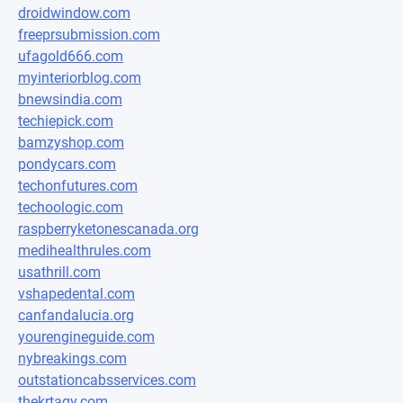
droidwindow.com
freeprsubmission.com
ufagold666.com
myinteriorblog.com
bnewsindia.com
techiepick.com
bamzyshop.com
pondycars.com
techonfutures.com
techoologic.com
raspberryketonescanada.org
medihealthrules.com
usathrill.com
vshapedental.com
canfandalucia.org
yourengineguide.com
nybreakings.com
outstationcabsservices.com
thekrtagy.com