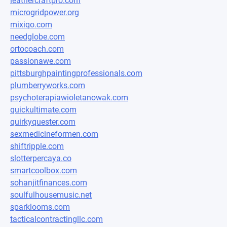
leathercraftpro.com
microgridpower.org
mixiqo.com
needglobe.com
ortocoach.com
passionawe.com
pittsburghpaintingprofessionals.com
plumberryworks.com
psychoterapiawioletanowak.com
quickultimate.com
quirkyquester.com
sexmedicineformen.com
shiftripple.com
slotterpercaya.co
smartcoolbox.com
sohanjitfinances.com
soulfulhousemusic.net
sparklooms.com
tacticalcontractingllc.com