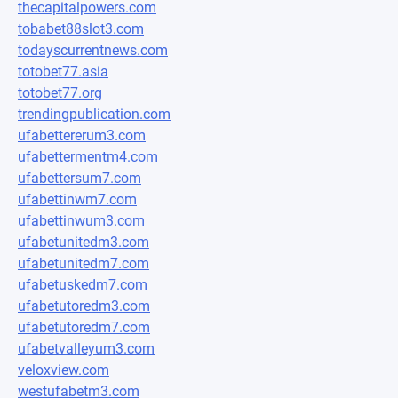
thecapitalpowers.com
tobabet88slot3.com
todayscurrentnews.com
totobet77.asia
totobet77.org
trendingpublication.com
ufabettererum3.com
ufabettermentm4.com
ufabettersum7.com
ufabettinwm7.com
ufabettinwum3.com
ufabetunitedm3.com
ufabetunitedm7.com
ufabetuskedm7.com
ufabetutoredm3.com
ufabetutoredm7.com
ufabetvalleyum3.com
veloxview.com
westufabetm3.com