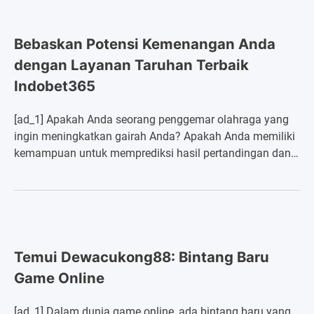
Bebaskan Potensi Kemenangan Anda
dengan Layanan Taruhan Terbaik
Indobet365
[ad_1] Apakah Anda seorang penggemar olahraga yang
ingin meningkatkan gairah Anda? Apakah Anda memiliki
kemampuan untuk memprediksi hasil pertandingan dan…
Temui Dewacukong88: Bintang Baru
Game Online
[ad_1] Dalam dunia game online, ada bintang baru yang