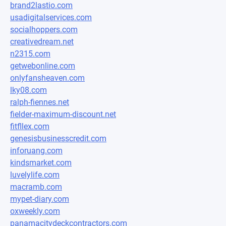
brand2lastio.com
usadigitalservices.com
socialhoppers.com
creativedream.net
n2315.com
getwebonline.com
onlyfansheaven.com
lky08.com
ralph-fiennes.net
fielder-maximum-discount.net
fitfllex.com
genesisbusinesscredit.com
inforuang.com
kindsmarket.com
luvelylife.com
macramb.com
mypet-diary.com
oxweekly.com
panamacitydeckcontractors.com