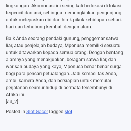
lingkungan. Akomodasi ini sering kali berlokasi di lokasi
terpencil dan asri, sehingga memungkinkan pengunjung
untuk melepaskan diri dari hiruk pikuk kehidupan sehari-
hari dan terhubung kembali dengan alam.
Baik Anda seorang pendaki gunung, penggemar satwa
liar, atau penjelajah budaya, Mponusa memiliki sesuatu
untuk ditawarkan kepada semua orang. Dengan bentang
alamnya yang menakjubkan, beragam satwa liar, dan
warisan budaya yang kaya, Mponusa benar-benar surga
bagi para pencari petualangan. Jadi kemasi tas Anda,
ambil kamera Anda, dan bersiaplah untuk memulai
perjalanan seumur hidup di permata tersembunyi di
Afrika ini.
[ad_2]
Posted in
Slot Gacor
Tagged
slot