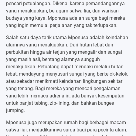
pencari petualangan. Dikenal karena pemandangannya
yang menakjubkan, beragam satwa liar, dan warisan
budaya yang kaya, Mponusa adalah surga bagi mereka
yang ingin memulai perjalanan yang tak terlupakan.
Salah satu daya tarik utama Mponusa adalah keindahan
alamnya yang menakjubkan. Dari hutan lebat dan
perbukitan hingga air terjun yang mengalir dan sungai
yang masih asli, bentang alamnya sungguh
menakjubkan. Petualang dapat mendaki melalui hutan
lebat, mendayung menyusuri sungai yang berkelok-kelok,
atau sekadar menikmati keindahan lingkungan sekitar
yang tenang. Bagi mereka yang mencari pengalaman
yang lebih memacu adrenalin, ada banyak kesempatan
untuk panjat tebing, zip-lining, dan bahkan bungee
jumping.
Mponusa juga merupakan rumah bagi berbagai macam
satwa liar, menjadikannya surga bagi para pecinta alam.