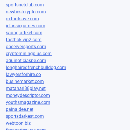
sportsnetclub.com
newbestcrypto.com
oxfordsave.com
iclassicgames.com
saung-artikel.com
fasthokivip2.com
observersports.com
cryptominingplus.com
aquinoticiaspe.com
longhairedfrenchbulldog.com
lawyersforhire.co
businemarket.com
matahari88play.net
moneydescriptor.com
youthsmagazine.com
painaidee.net
sportsdarkest.com
webtoon.biz