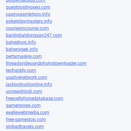
blogwriterplus.com
guestpostingseo.com
casinogambitpro.info
pokerplaymasters.info
courseoncourse.com
bantinbatdongsan247.com
bahednog.info
bahenxgek.info
pertamaskre.com
threadsvideoandphotodownloader.com
techgiddy.com
usalivenetwork.com
jackpotrushonline.info
ucnewshindi.com
freecellphonedatabase.com
gamersrope.com
exellewebmedia.com
free-gamestop.com
sinbadtravels.com