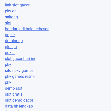
link slot gacor
pkv qq
sakong
slot
bandar judi bola terbesar
gaple
dominoqq
qiu qiu
poker
slot gacor hari ini
pkv
situs pkv games
pkv games resmi
pkv
demo slot
slot gratis
slot demo gacor
data hk lengkap