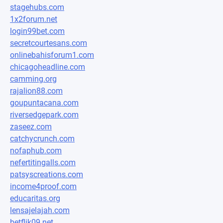
stagehubs.com
1x2forum.net
login99bet.com
secretcourtesans.com
onlinebahisforum1.com
chicagoheadline.com
camming.org
rajalion88.com
goupuntacana.com
riversedgepark.com
zaseez.com
catchycrunch.com
nofaphub.com
nefertitingalls.com
patsyscreations.com
income4proof.com
educaritas.org
lensajelajah.com
betflik09.net