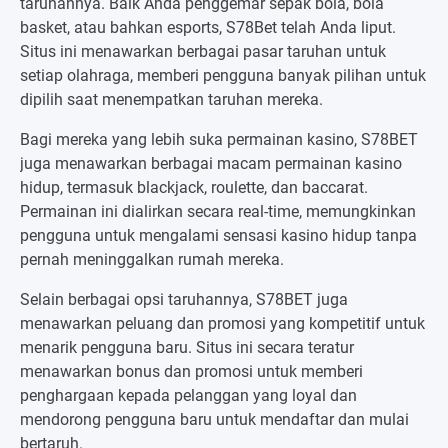
taruhannya. Baik Anda penggemar sepak bola, bola
basket, atau bahkan esports, S78Bet telah Anda liput.
Situs ini menawarkan berbagai pasar taruhan untuk
setiap olahraga, memberi pengguna banyak pilihan untuk
dipilih saat menempatkan taruhan mereka.
Bagi mereka yang lebih suka permainan kasino, S78BET
juga menawarkan berbagai macam permainan kasino
hidup, termasuk blackjack, roulette, dan baccarat.
Permainan ini dialirkan secara real-time, memungkinkan
pengguna untuk mengalami sensasi kasino hidup tanpa
pernah meninggalkan rumah mereka.
Selain berbagai opsi taruhannya, S78BET juga
menawarkan peluang dan promosi yang kompetitif untuk
menarik pengguna baru. Situs ini secara teratur
menawarkan bonus dan promosi untuk memberi
penghargaan kepada pelanggan yang loyal dan
mendorong pengguna baru untuk mendaftar dan mulai
bertaruh.