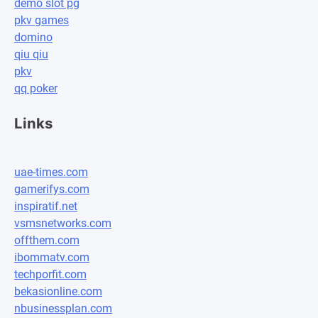
demo slot pg
pkv games
domino
qiu qiu
pkv
qq poker
Links
uae-times.com
gamerifys.com
inspiratif.net
vsmsnetworks.com
offthem.com
ibommatv.com
techporfit.com
bekasionline.com
nbusinessplan.com