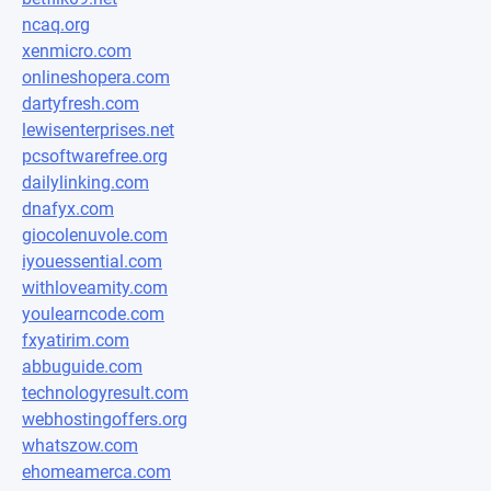
ncaq.org
xenmicro.com
onlineshopera.com
dartyfresh.com
lewisenterprises.net
pcsoftwarefree.org
dailylinking.com
dnafyx.com
giocolenuvole.com
iyouessential.com
withloveamity.com
youlearncode.com
fxyatirim.com
abbuguide.com
technologyresult.com
webhostingoffers.org
whatszow.com
ehomeamerca.com