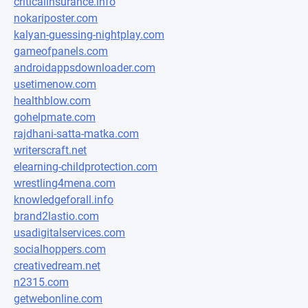
criticalinsurance.info
nokariposter.com
kalyan-guessing-nightplay.com
gameofpanels.com
androidappsdownloader.com
usetimenow.com
healthblow.com
gohelpmate.com
rajdhani-satta-matka.com
writerscraft.net
elearning-childprotection.com
wrestling4mena.com
knowledgeforall.info
brand2lastio.com
usadigitalservices.com
socialhoppers.com
creativedream.net
n2315.com
getwebonline.com