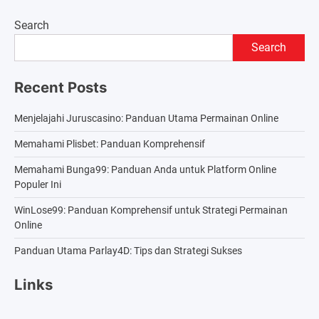
Search
Search
Recent Posts
Menjelajahi Juruscasino: Panduan Utama Permainan Online
Memahami Plisbet: Panduan Komprehensif
Memahami Bunga99: Panduan Anda untuk Platform Online
Populer Ini
WinLose99: Panduan Komprehensif untuk Strategi Permainan
Online
Panduan Utama Parlay4D: Tips dan Strategi Sukses
Links