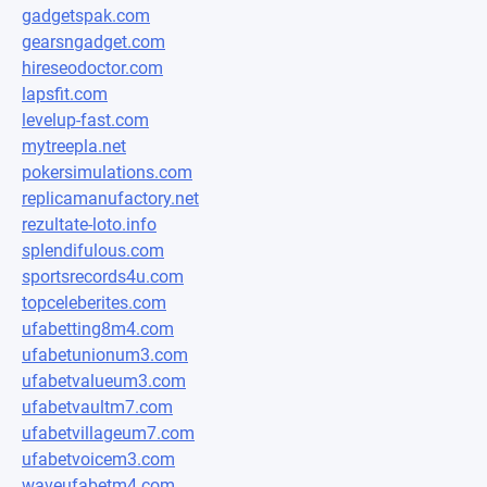
gadgetspak.com
gearsngadget.com
hireseodoctor.com
lapsfit.com
levelup-fast.com
mytreepla.net
pokersimulations.com
replicamanufactory.net
rezultate-loto.info
splendifulous.com
sportsrecords4u.com
topceleberites.com
ufabetting8m4.com
ufabetunionum3.com
ufabetvalueum3.com
ufabetvaultm7.com
ufabetvillageum7.com
ufabetvoicem3.com
waveufabetm4.com