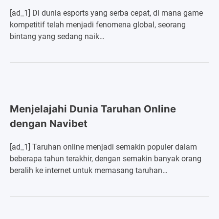
[ad_1] Di dunia esports yang serba cepat, di mana game
kompetitif telah menjadi fenomena global, seorang
bintang yang sedang naik…
Menjelajahi Dunia Taruhan Online
dengan Navibet
[ad_1] Taruhan online menjadi semakin populer dalam
beberapa tahun terakhir, dengan semakin banyak orang
beralih ke internet untuk memasang taruhan…