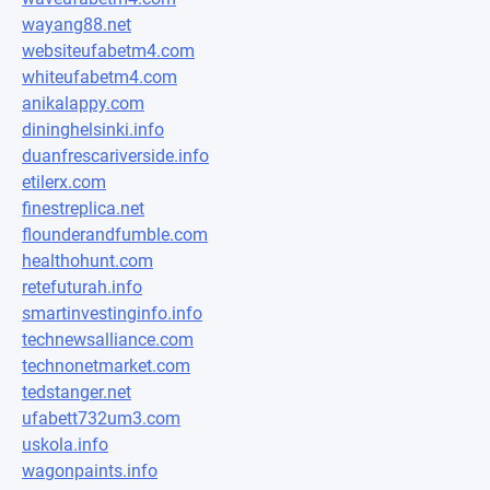
wayang88.net
websiteufabetm4.com
whiteufabetm4.com
anikalappy.com
dininghelsinki.info
duanfrescariverside.info
etilerx.com
finestreplica.net
flounderandfumble.com
healthohunt.com
retefuturah.info
smartinvestinginfo.info
technewsalliance.com
technonetmarket.com
tedstanger.net
ufabett732um3.com
uskola.info
wagonpaints.info