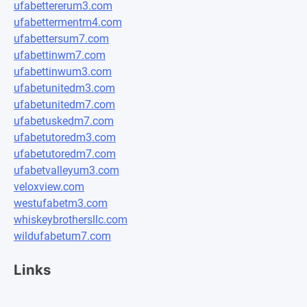
ufabettererum3.com
ufabettermentm4.com
ufabettersum7.com
ufabettinwm7.com
ufabettinwum3.com
ufabetunitedm3.com
ufabetunitedm7.com
ufabetuskedm7.com
ufabetutoredm3.com
ufabetutoredm7.com
ufabetvalleyum3.com
veloxview.com
westufabetm3.com
whiskeybrothersllc.com
wildufabetum7.com
Links