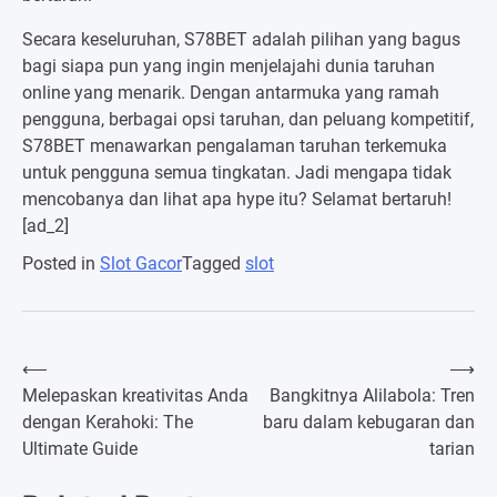
Secara keseluruhan, S78BET adalah pilihan yang bagus
bagi siapa pun yang ingin menjelajahi dunia taruhan
online yang menarik. Dengan antarmuka yang ramah
pengguna, berbagai opsi taruhan, dan peluang kompetitif,
S78BET menawarkan pengalaman taruhan terkemuka
untuk pengguna semua tingkatan. Jadi mengapa tidak
mencobanya dan lihat apa hype itu? Selamat bertaruh!
[ad_2]
Posted in
Slot Gacor
Tagged
slot
⟵
⟶
Post
Melepaskan kreativitas Anda
Bangkitnya Alilabola: Tren
dengan Kerahoki: The
baru dalam kebugaran dan
navigation
Ultimate Guide
tarian