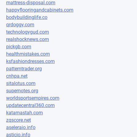
mattress-disposal.com
happyflooringandcabinets.com
bodybuildinglife.co
qrdoggy.com
technologygud.com
realshocknews.com
pickgb.com
healthmistakes.com
ksfashiondresses.com
patterntrader.org
cnhpa.net
sitalotus.com
supernotes.org
worldsportsempires.com
updatecentral360.com
katamastah.com
zqscore.net
aseleraio.info
asticio.info