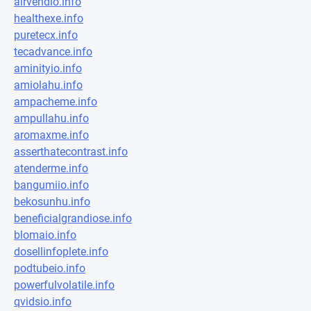
airvendio.info
healthexe.info
puretecx.info
tecadvance.info
aminityio.info
amiolahu.info
ampacheme.info
ampullahu.info
aromaxme.info
asserthatecontrast.info
atenderme.info
bangumiio.info
bekosunhu.info
beneficialgrandiose.info
blomaio.info
dosellinfoplete.info
podtubeio.info
powerfulvolatile.info
qvidsio.info