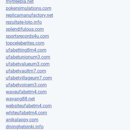
mytreepla.net
pokersimulations.com
replicamanufactory.net
rezultate-loto.info
splendifulous.com
sportsrecords4u.com
topceleberites.com
ufabetting8m4.com
ufabetunionum3.com
ufabetvalueum3.com
ufabetvaultm7.com
ufabetvillageum7.com
ufabetvoicem3.com
waveufabetm4.com
wayang88.net
websiteufabetm4.com
whiteufabetm4.com
anikalappy.com
dininghelsinki.info