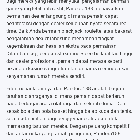
Bagi mereka yang lebih menyukai pengalaman bermain
game yang lebih interaktif, Pandora188 menawarkan
permainan dealer langsung di mana pemain dapat
berinteraksi dengan dealer kehidupan nyata secara real-
time. Baik Anda bermain blackjack, roulette, atau bakarat,
pengalaman dealer langsung menambah tingkat
kegembiraan dan keaslian ekstra pada permainan.
Ditambah lagi, dengan streaming video berkualitas tinggi
dan dealer profesional, pemain dapat merasa seperti
berada di kasino sungguhan tanpa harus meninggalkan
kenyamanan rumah mereka sendiri.
Fitur menarik lainnya dari Pandora188 adalah bagian
taruhan olahraganya, di mana pemain dapat bertaruh
pada berbagai acara olahraga dari seluruh dunia. Dari
sepak bola dan bola basket hingga balap kuda dan tenis,
selalu ada pilihan bagi penggemar olahraga untuk
memasang taruhan mereka. Dengan peluang kompetitif
dan antarmuka yang ramah pengguna, Pandora188