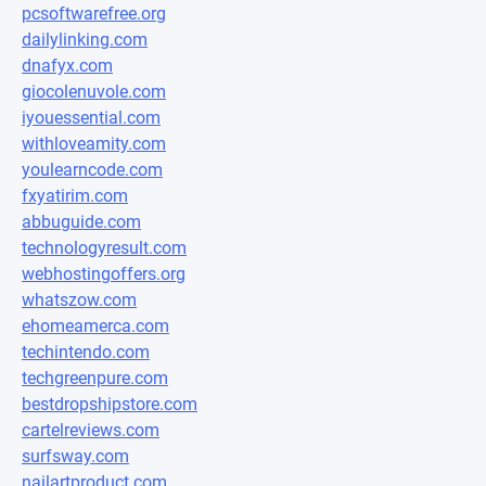
pcsoftwarefree.org
dailylinking.com
dnafyx.com
giocolenuvole.com
iyouessential.com
withloveamity.com
youlearncode.com
fxyatirim.com
abbuguide.com
technologyresult.com
webhostingoffers.org
whatszow.com
ehomeamerca.com
techintendo.com
techgreenpure.com
bestdropshipstore.com
cartelreviews.com
surfsway.com
nailartproduct.com