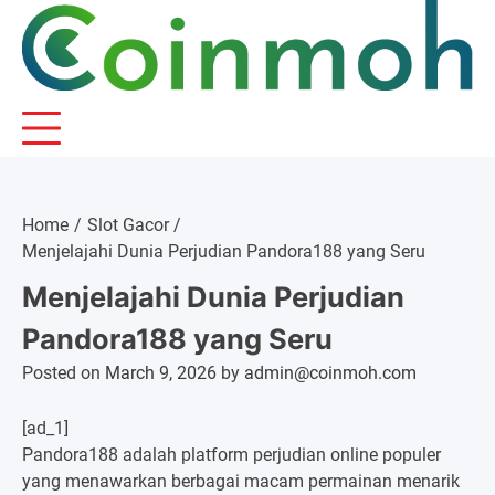
Skip
to
content
Home
Slot Gacor
Menjelajahi Dunia Perjudian Pandora188 yang Seru
Menjelajahi Dunia Perjudian
Pandora188 yang Seru
Posted on
March 9, 2026
by
admin@coinmoh.com
[ad_1]
Pandora188 adalah platform perjudian online populer
yang menawarkan berbagai macam permainan menarik