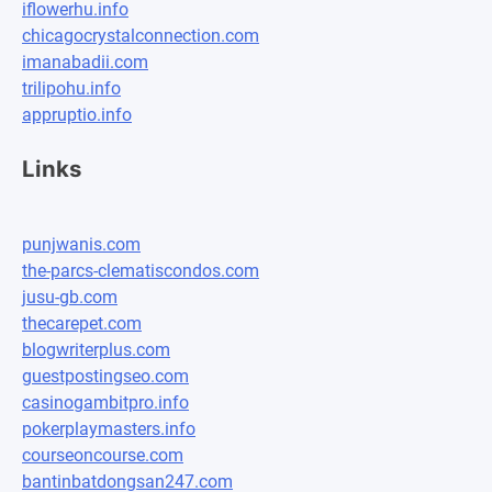
iflowerhu.info
chicagocrystalconnection.com
imanabadii.com
trilipohu.info
appruptio.info
Links
punjwanis.com
the-parcs-clematiscondos.com
jusu-gb.com
thecarepet.com
blogwriterplus.com
guestpostingseo.com
casinogambitpro.info
pokerplaymasters.info
courseoncourse.com
bantinbatdongsan247.com