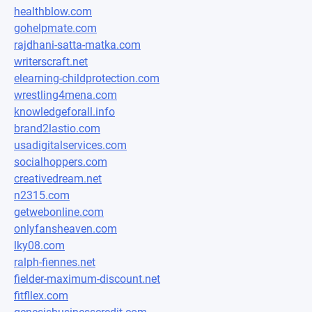
healthblow.com
gohelpmate.com
rajdhani-satta-matka.com
writerscraft.net
elearning-childprotection.com
wrestling4mena.com
knowledgeforall.info
brand2lastio.com
usadigitalservices.com
socialhoppers.com
creativedream.net
n2315.com
getwebonline.com
onlyfansheaven.com
lky08.com
ralph-fiennes.net
fielder-maximum-discount.net
fitfllex.com