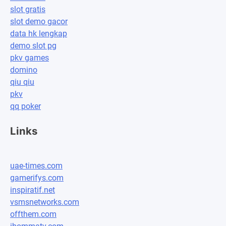
slot gratis
slot demo gacor
data hk lengkap
demo slot pg
pkv games
domino
qiu qiu
pkv
qq poker
Links
uae-times.com
gamerifys.com
inspiratif.net
vsmsnetworks.com
offthem.com