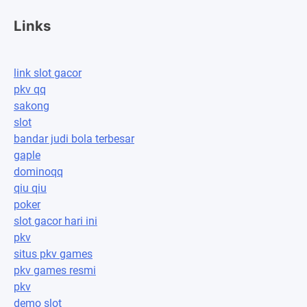
Links
link slot gacor
pkv qq
sakong
slot
bandar judi bola terbesar
gaple
dominoqq
qiu qiu
poker
slot gacor hari ini
pkv
situs pkv games
pkv games resmi
pkv
demo slot