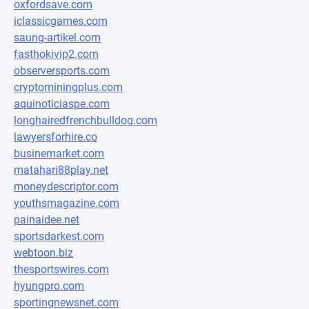
oxfordsave.com
iclassicgames.com
saung-artikel.com
fasthokivip2.com
observersports.com
cryptominingplus.com
aquinoticiaspe.com
longhairedfrenchbulldog.com
lawyersforhire.co
businemarket.com
matahari88play.net
moneydescriptor.com
youthsmagazine.com
painaidee.net
sportsdarkest.com
webtoon.biz
thesportswires.com
hyungpro.com
sportingnewsnet.com