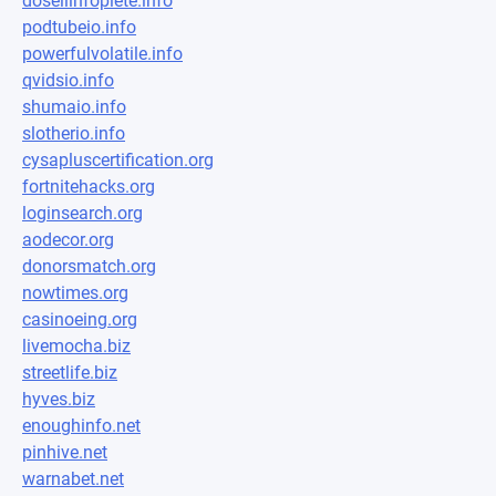
dosellinfoplete.info
podtubeio.info
powerfulvolatile.info
qvidsio.info
shumaio.info
slotherio.info
cysapluscertification.org
fortnitehacks.org
loginsearch.org
aodecor.org
donorsmatch.org
nowtimes.org
casinoeing.org
livemocha.biz
streetlife.biz
hyves.biz
enoughinfo.net
pinhive.net
warnabet.net