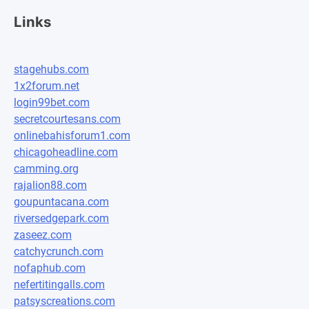
Links
stagehubs.com
1x2forum.net
login99bet.com
secretcourtesans.com
onlinebahisforum1.com
chicagoheadline.com
camming.org
rajalion88.com
goupuntacana.com
riversedgepark.com
zaseez.com
catchycrunch.com
nofaphub.com
nefertitingalls.com
patsyscreations.com