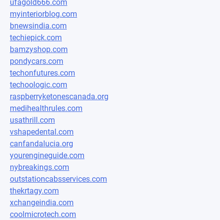
ufagold666.com
myinteriorblog.com
bnewsindia.com
techiepick.com
bamzyshop.com
pondycars.com
techonfutures.com
techoologic.com
raspberryketonescanada.org
medihealthrules.com
usathrill.com
vshapedental.com
canfandalucia.org
yourengineguide.com
nybreakings.com
outstationcabsservices.com
thekrtagy.com
xchangeindia.com
coolmicrotech.com