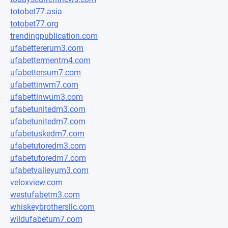
totobet77.asia
totobet77.org
trendingpublication.com
ufabettererum3.com
ufabettermentm4.com
ufabettersum7.com
ufabettinwm7.com
ufabettinwum3.com
ufabetunitedm3.com
ufabetunitedm7.com
ufabetuskedm7.com
ufabetutoredm3.com
ufabetutoredm7.com
ufabetvalleyum3.com
veloxview.com
westufabetm3.com
whiskeybrothersllc.com
wildufabetum7.com