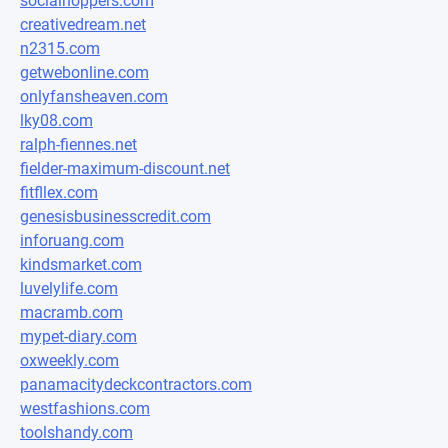
socialhoppers.com
creativedream.net
n2315.com
getwebonline.com
onlyfansheaven.com
lky08.com
ralph-fiennes.net
fielder-maximum-discount.net
fitfllex.com
genesisbusinesscredit.com
inforuang.com
kindsmarket.com
luvelylife.com
macramb.com
mypet-diary.com
oxweekly.com
panamacitydeckcontractors.com
westfashions.com
toolshandy.com