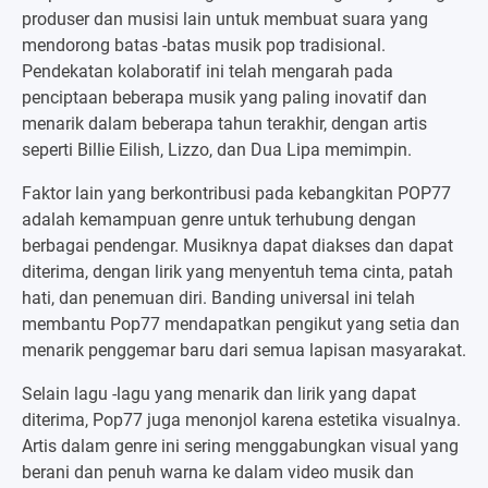
produser dan musisi lain untuk membuat suara yang
mendorong batas -batas musik pop tradisional.
Pendekatan kolaboratif ini telah mengarah pada
penciptaan beberapa musik yang paling inovatif dan
menarik dalam beberapa tahun terakhir, dengan artis
seperti Billie Eilish, Lizzo, dan Dua Lipa memimpin.
Faktor lain yang berkontribusi pada kebangkitan POP77
adalah kemampuan genre untuk terhubung dengan
berbagai pendengar. Musiknya dapat diakses dan dapat
diterima, dengan lirik yang menyentuh tema cinta, patah
hati, dan penemuan diri. Banding universal ini telah
membantu Pop77 mendapatkan pengikut yang setia dan
menarik penggemar baru dari semua lapisan masyarakat.
Selain lagu -lagu yang menarik dan lirik yang dapat
diterima, Pop77 juga menonjol karena estetika visualnya.
Artis dalam genre ini sering menggabungkan visual yang
berani dan penuh warna ke dalam video musik dan