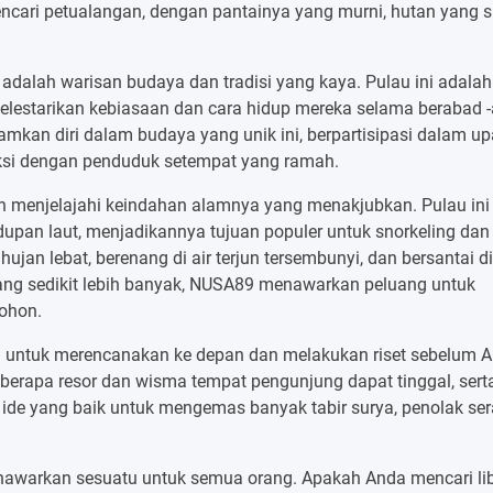
encari petualangan, dengan pantainya yang murni, hutan yang s
adalah warisan budaya dan tradisi yang kaya. Pulau ini adala
elestarikan kebiasaan dan cara hidup mereka selama berabad 
an diri dalam budaya yang unik ini, berpartisipasi dalam up
eraksi dengan penduduk setempat yang ramah.
h menjelajahi keindahan alamnya yang menakjubkan. Pulau ini
dupan laut, menjadikannya tujuan populer untuk snorkeling dan
an lebat, berenang di air terjun tersembunyi, dan bersantai di 
yang sedikit lebih banyak, NUSA89 menawarkan peluang untuk
pohon.
 untuk merencanakan ke depan dan melakukan riset sebelum 
beberapa resor dan wisma tempat pengunjung dapat tinggal, sert
 ide yang baik untuk mengemas banyak tabir surya, penolak se
nawarkan sesuatu untuk semua orang. Apakah Anda mencari li