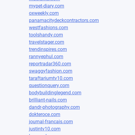
mypet-diary.com
oxweekly.com
panamacitydeckcontractors.com
westfashions.com
toolshandy.com
travelstager.com
trendinspires.com
rannyephul.com
reportradar360.com
swaggyfashion.com
taraftariumtv10.com
questionquery.com
bodybuildinglegend.com
brilliant-nails.com
dandr-photography.com
dokteroce.com
journal-francais.com
justintv10.com