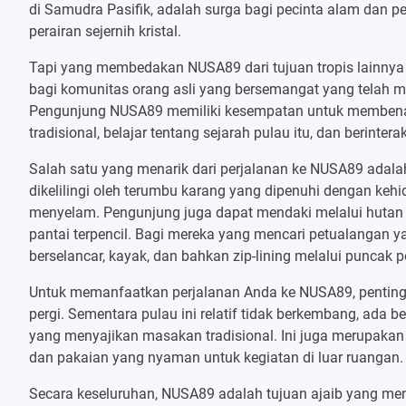
di Samudra Pasifik, adalah surga bagi pecinta alam dan p
perairan sejernih kristal.
Tapi yang membedakan NUSA89 dari tujuan tropis lainnya 
bagi komunitas orang asli yang bersemangat yang telah m
Pengunjung NUSA89 memiliki kesempatan untuk membenamk
tradisional, belajar tentang sejarah pulau itu, dan berint
Salah satu yang menarik dari perjalanan ke NUSA89 adala
dikelilingi oleh terumbu karang yang dipenuhi dengan kehi
menyelam. Pengunjung juga dapat mendaki melalui hutan huj
pantai terpencil. Bagi mereka yang mencari petualangan 
berselancar, kayak, dan bahkan zip-lining melalui puncak 
Untuk memanfaatkan perjalanan Anda ke NUSA89, penting
pergi. Sementara pulau ini relatif tidak berkembang, ada 
yang menyajikan masakan tradisional. Ini juga merupakan
dan pakaian yang nyaman untuk kegiatan di luar ruangan.
Secara keseluruhan, NUSA89 adalah tujuan ajaib yang me