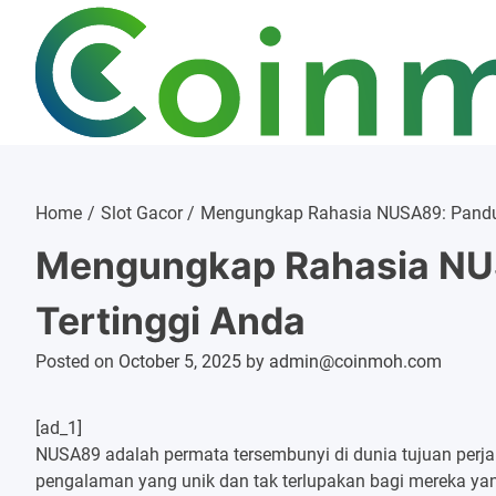
Skip
to
content
Home
Slot Gacor
Mengungkap Rahasia NUSA89: Pandua
Mengungkap Rahasia NU
Tertinggi Anda
Posted on
October 5, 2025
by
admin@coinmoh.com
[ad_1]
NUSA89 adalah permata tersembunyi di dunia tujuan perja
pengalaman yang unik dan tak terlupakan bagi mereka yan