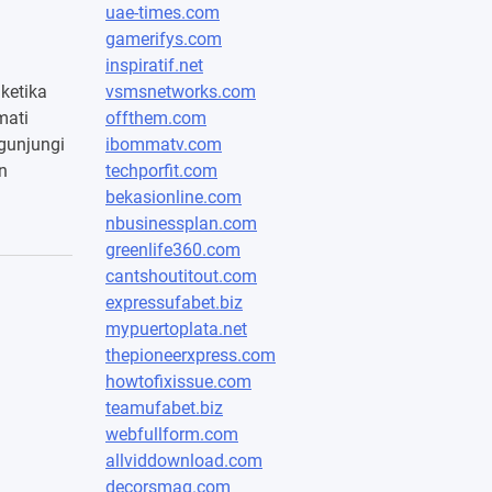
uae-times.com
gamerifys.com
inspiratif.net
 ketika
vsmsnetworks.com
mati
offthem.com
gunjungi
ibommatv.com
n
techporfit.com
bekasionline.com
nbusinessplan.com
greenlife360.com
cantshoutitout.com
expressufabet.biz
mypuertoplata.net
thepioneerxpress.com
howtofixissue.com
teamufabet.biz
webfullform.com
allviddownload.com
decorsmag.com