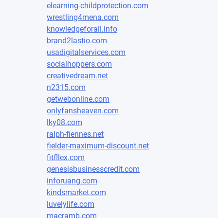
elearning-childprotection.com
wrestling4mena.com
knowledgeforall.info
brand2lastio.com
usadigitalservices.com
socialhoppers.com
creativedream.net
n2315.com
getwebonline.com
onlyfansheaven.com
lky08.com
ralph-fiennes.net
fielder-maximum-discount.net
fitfllex.com
genesisbusinesscredit.com
inforuang.com
kindsmarket.com
luvelylife.com
macramb.com