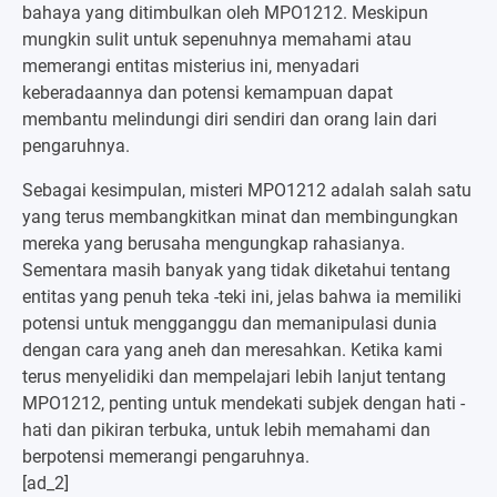
bahaya yang ditimbulkan oleh MPO1212. Meskipun
mungkin sulit untuk sepenuhnya memahami atau
memerangi entitas misterius ini, menyadari
keberadaannya dan potensi kemampuan dapat
membantu melindungi diri sendiri dan orang lain dari
pengaruhnya.
Sebagai kesimpulan, misteri MPO1212 adalah salah satu
yang terus membangkitkan minat dan membingungkan
mereka yang berusaha mengungkap rahasianya.
Sementara masih banyak yang tidak diketahui tentang
entitas yang penuh teka -teki ini, jelas bahwa ia memiliki
potensi untuk mengganggu dan memanipulasi dunia
dengan cara yang aneh dan meresahkan. Ketika kami
terus menyelidiki dan mempelajari lebih lanjut tentang
MPO1212, penting untuk mendekati subjek dengan hati -
hati dan pikiran terbuka, untuk lebih memahami dan
berpotensi memerangi pengaruhnya.
[ad_2]