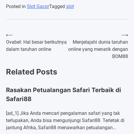
Posted in
Slot Gacor
Tagged
slot
⟵
⟶
Post
Ovabet: Hal besar berikutnya
Menjelajahi dunia taruhan
dalam taruhan online
online yang menarik dengan
navigation
BOM88
Related Posts
Rasakan Petualangan Safari Terbaik di
Safari88
[ad_1] Jika Anda mencari pengalaman safari yang tak
terlupakan, Anda bisa mengunjungi Safari88. Terletak di
jantung Afrika, Safari88 menawarkan petualangan…