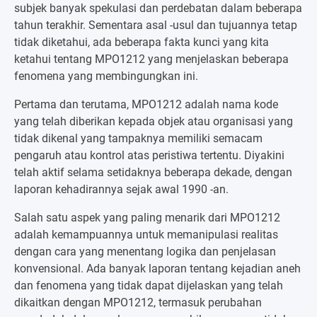
subjek banyak spekulasi dan perdebatan dalam beberapa
tahun terakhir. Sementara asal -usul dan tujuannya tetap
tidak diketahui, ada beberapa fakta kunci yang kita
ketahui tentang MPO1212 yang menjelaskan beberapa
fenomena yang membingungkan ini.
Pertama dan terutama, MPO1212 adalah nama kode
yang telah diberikan kepada objek atau organisasi yang
tidak dikenal yang tampaknya memiliki semacam
pengaruh atau kontrol atas peristiwa tertentu. Diyakini
telah aktif selama setidaknya beberapa dekade, dengan
laporan kehadirannya sejak awal 1990 -an.
Salah satu aspek yang paling menarik dari MPO1212
adalah kemampuannya untuk memanipulasi realitas
dengan cara yang menentang logika dan penjelasan
konvensional. Ada banyak laporan tentang kejadian aneh
dan fenomena yang tidak dapat dijelaskan yang telah
dikaitkan dengan MPO1212, termasuk perubahan