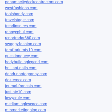
panamacitydeckcontractors.com
westfashions.com
toolshandy.com
travelstager.com
trendinspires.com
rannyephul.com
reportradar360.com
swaggyfashion.com
taraftariumtv10.com
questionquery.com
bodybuildinglegend.com
brilliant-nails.com
dandr-photography.com
dokteroce.com
journal-francais.com
justintv10.com
lawyerule.com
mediamingleseaco.com
mtsmarketingblog.com