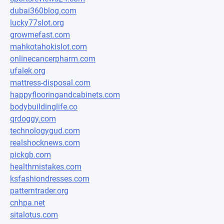
dubai360blog.com
lucky77slot.org
growmefast.com
mahkotahokislot.com
onlinecancerpharm.com
ufalek.org
mattress-disposal.com
happyflooringandcabinets.com
bodybuildinglife.co
qrdoggy.com
technologygud.com
realshocknews.com
pickgb.com
healthmistakes.com
ksfashiondresses.com
patterntrader.org
cnhpa.net
sitalotus.com