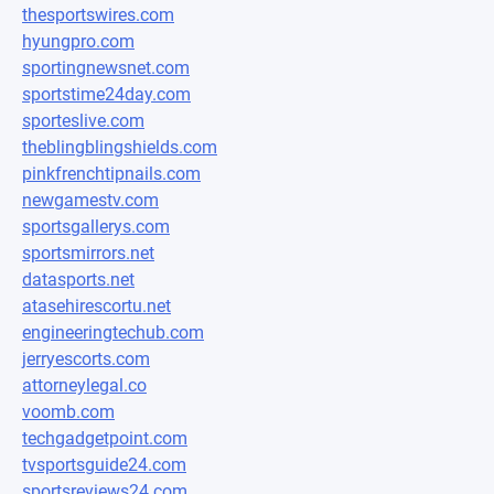
thesportswires.com
hyungpro.com
sportingnewsnet.com
sportstime24day.com
sporteslive.com
theblingblingshields.com
pinkfrenchtipnails.com
newgamestv.com
sportsgallerys.com
sportsmirrors.net
datasports.net
atasehirescortu.net
engineeringtechub.com
jerryescorts.com
attorneylegal.co
voomb.com
techgadgetpoint.com
tvsportsguide24.com
sportsreviews24.com