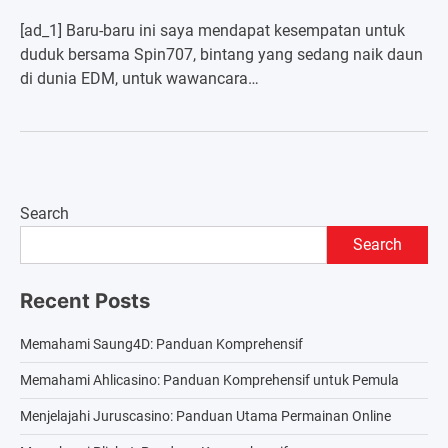
[ad_1] Baru-baru ini saya mendapat kesempatan untuk
duduk bersama Spin707, bintang yang sedang naik daun
di dunia EDM, untuk wawancara…
Search
Search
Recent Posts
Memahami Saung4D: Panduan Komprehensif
Memahami Ahlicasino: Panduan Komprehensif untuk Pemula
Menjelajahi Juruscasino: Panduan Utama Permainan Online