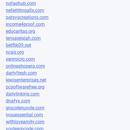
nofaphub.com
nefertitingalls.com
patsyscreations.com
income4proof.com
educaritas.org
lensajelajah.com
betflik09.net
ncaq.org
xenmicro.com
onlineshopera.com
dartyfresh.com
lewisenterprises.net
pcsoftwarefree.org
dailylinking.com
dnafyx.com
giocolenuvole.com
iyouessential.com
withloveamity.com
youlearncode.com