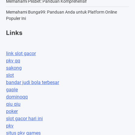
Memahami Plisbet: Panduan Komprehensif
Memahami Bunga99: Panduan Anda untuk Platform Online
Populer Ini
Links
link slot gacor
pkv qq
sakong
slot
bandar judi bola terbesar
gaple
dominoqq
qiu qiu
poker
slot gacor hari ini
pkv
situs pkv games