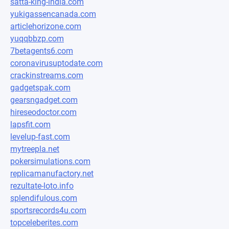
satta-king-india.com
yukigassencanada.com
articlehorizone.com
yuqqbbzp.com
7betagents6.com
coronavirusuptodate.com
crackinstreams.com
gadgetspak.com
gearsngadget.com
hireseodoctor.com
lapsfit.com
levelup-fast.com
mytreepla.net
pokersimulations.com
replicamanufactory.net
rezultate-loto.info
splendifulous.com
sportsrecords4u.com
topceleberites.com