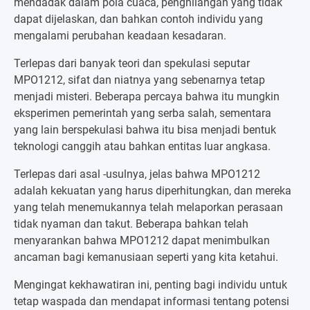
mendadak dalam pola cuaca, penghilangan yang tidak
dapat dijelaskan, dan bahkan contoh individu yang
mengalami perubahan keadaan kesadaran.
Terlepas dari banyak teori dan spekulasi seputar
MPO1212, sifat dan niatnya yang sebenarnya tetap
menjadi misteri. Beberapa percaya bahwa itu mungkin
eksperimen pemerintah yang serba salah, sementara
yang lain berspekulasi bahwa itu bisa menjadi bentuk
teknologi canggih atau bahkan entitas luar angkasa.
Terlepas dari asal -usulnya, jelas bahwa MPO1212
adalah kekuatan yang harus diperhitungkan, dan mereka
yang telah menemukannya telah melaporkan perasaan
tidak nyaman dan takut. Beberapa bahkan telah
menyarankan bahwa MPO1212 dapat menimbulkan
ancaman bagi kemanusiaan seperti yang kita ketahui.
Mengingat kekhawatiran ini, penting bagi individu untuk
tetap waspada dan mendapat informasi tentang potensi