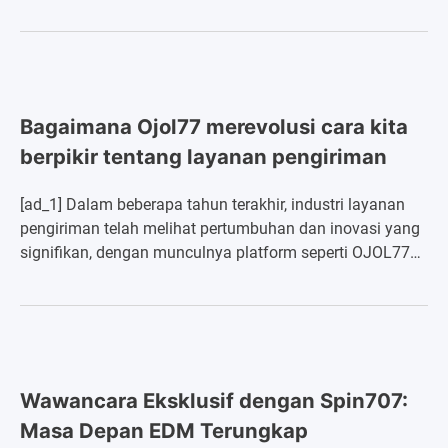
Bagaimana Ojol77 merevolusi cara kita
berpikir tentang layanan pengiriman
[ad_1] Dalam beberapa tahun terakhir, industri layanan
pengiriman telah melihat pertumbuhan dan inovasi yang
signifikan, dengan munculnya platform seperti OJOL77…
Wawancara Eksklusif dengan Spin707:
Masa Depan EDM Terungkap