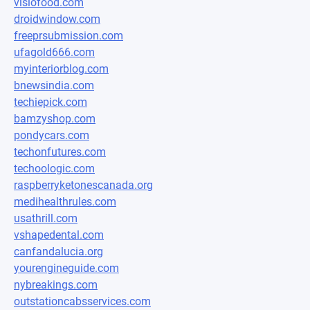
visiofood.com
droidwindow.com
freeprsubmission.com
ufagold666.com
myinteriorblog.com
bnewsindia.com
techiepick.com
bamzyshop.com
pondycars.com
techonfutures.com
techoologic.com
raspberryketonescanada.org
medihealthrules.com
usathrill.com
vshapedental.com
canfandalucia.org
yourengineguide.com
nybreakings.com
outstationcabsservices.com