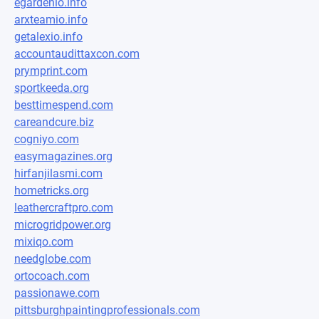
egardenio.info
arxteamio.info
getalexio.info
accountaudittaxcon.com
prymprint.com
sportkeeda.org
besttimespend.com
careandcure.biz
cogniyo.com
easymagazines.org
hirfanjilasmi.com
hometricks.org
leathercraftpro.com
microgridpower.org
mixiqo.com
needglobe.com
ortocoach.com
passionawe.com
pittsburghpaintingprofessionals.com