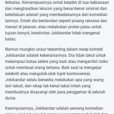
terbatas. Kemampuannya untuk berpikir di luar kebiasaan
dan menghasilkan lelucon yang benar-benar orisinal dan
keterlaluan adalah yang membedakannya dari komedian
lainnya. Entah dia berdandan seperti pisang raksasa dan
menari di jalanan, atau melakukan protes palsu untuk
tujuan konyol, kreativitas Jokibandar tidak mengenal
batas.
Namun mungkin unsur terpenting dalam resep komedi
Jokibandar adalah keberaniannya. Dia tidak takut untuk
melampaui batas selera yang baik atau mengambil risiko
untuk membuat orang tertawa. Baik saat ia mengerjai
selebriti atau mengolok-olok topik kontroversial,
Jokibandar selalu bersedia melakukan apa yang orang
lain takuti, dan sikap tak kenal takut inilah yang
membuatnya disayangi oleh para penggemar di seluruh
dunia.
Kesimpulannya, Jokibandar adalah seorang komedian