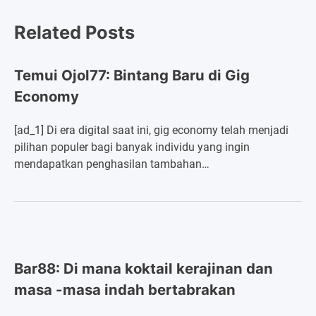
Related Posts
Temui Ojol77: Bintang Baru di Gig
Economy
[ad_1] Di era digital saat ini, gig economy telah menjadi
pilihan populer bagi banyak individu yang ingin
mendapatkan penghasilan tambahan…
Bar88: Di mana koktail kerajinan dan
masa -masa indah bertabrakan