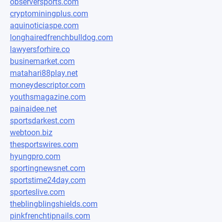
observersports.com
cryptominingplus.com
aquinoticiaspe.com
longhairedfrenchbulldog.com
lawyersforhire.co
businemarket.com
matahari88play.net
moneydescriptor.com
youthsmagazine.com
painaidee.net
sportsdarkest.com
webtoon.biz
thesportswires.com
hyungpro.com
sportingnewsnet.com
sportstime24day.com
sporteslive.com
theblingblingshields.com
pinkfrenchtipnails.com