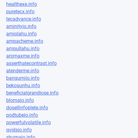
healthexe.info
puretecx.info
tecadvance.info
aminityio.info
amiolahu.info
ampacheme.info
ampullahu.info
aromaxme.info
asserthatecontrast.info
atenderme.info
bangumiio.info
bekosunhu.info
beneficialgrandiose.info
blomaio.info
dosellinfoplete.info
podtubeio.info
powerfulvolatile.info
qvidsio.info
shumaio.info