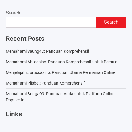
Search
Search
Recent Posts
Memahami Saung4D: Panduan Komprehensif
Memahami Ahlicasino: Panduan Komprehensif untuk Pemula
Menjelajahi Juruscasino: Panduan Utama Permainan Online
Memahami Plisbet: Panduan Komprehensif
Memahami Bunga99: Panduan Anda untuk Platform Online
Populer Ini
Links