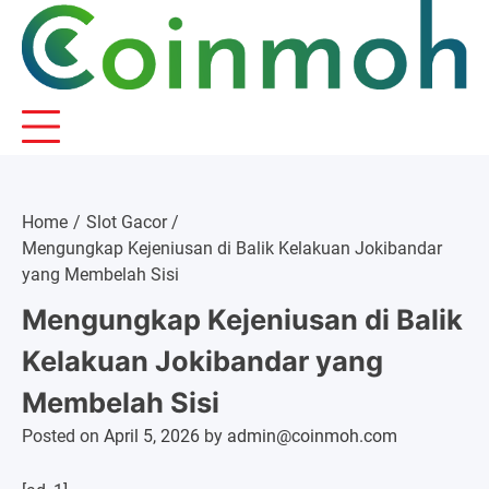
Skip
to
content
Home
Slot Gacor
Mengungkap Kejeniusan di Balik Kelakuan Jokibandar
yang Membelah Sisi
Mengungkap Kejeniusan di Balik
Kelakuan Jokibandar yang
Membelah Sisi
Posted on
April 5, 2026
by
admin@coinmoh.com