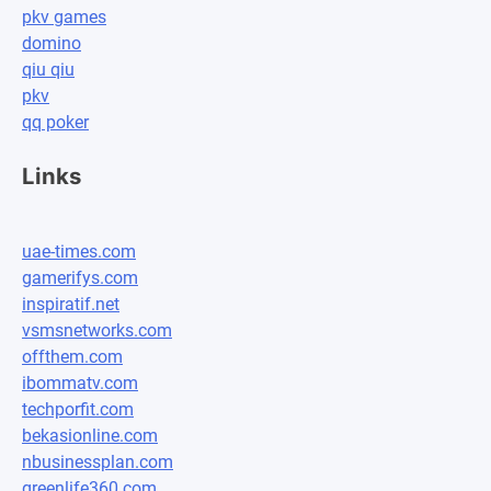
pkv games
domino
qiu qiu
pkv
qq poker
Links
uae-times.com
gamerifys.com
inspiratif.net
vsmsnetworks.com
offthem.com
ibommatv.com
techporfit.com
bekasionline.com
nbusinessplan.com
greenlife360.com