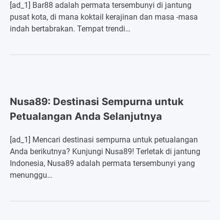
[ad_1] Bar88 adalah permata tersembunyi di jantung
pusat kota, di mana koktail kerajinan dan masa -masa
indah bertabrakan. Tempat trendi…
Nusa89: Destinasi Sempurna untuk
Petualangan Anda Selanjutnya
[ad_1] Mencari destinasi sempurna untuk petualangan
Anda berikutnya? Kunjungi Nusa89! Terletak di jantung
Indonesia, Nusa89 adalah permata tersembunyi yang
menunggu…