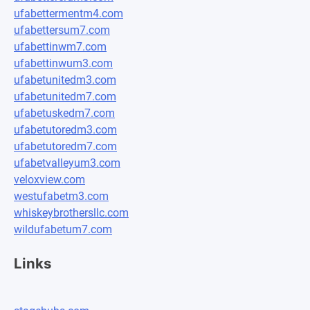
ufabettermentm4.com
ufabettersum7.com
ufabettinwm7.com
ufabettinwum3.com
ufabetunitedm3.com
ufabetunitedm7.com
ufabetuskedm7.com
ufabetutoredm3.com
ufabetutoredm7.com
ufabetvalleyum3.com
veloxview.com
westufabetm3.com
whiskeybrothersllc.com
wildufabetum7.com
Links