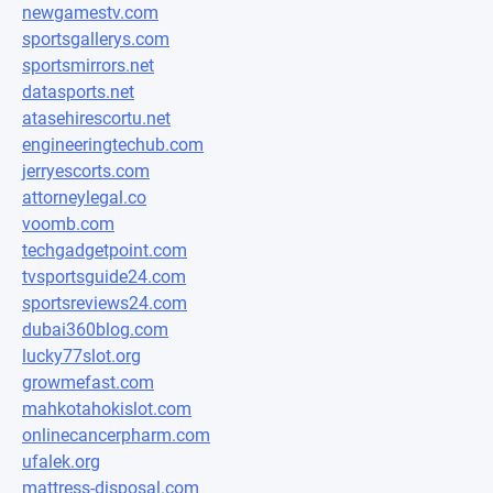
newgamestv.com
sportsgallerys.com
sportsmirrors.net
datasports.net
atasehirescortu.net
engineeringtechub.com
jerryescorts.com
attorneylegal.co
voomb.com
techgadgetpoint.com
tvsportsguide24.com
sportsreviews24.com
dubai360blog.com
lucky77slot.org
growmefast.com
mahkotahokislot.com
onlinecancerpharm.com
ufalek.org
mattress-disposal.com