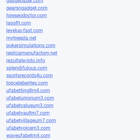
gadgetspak.com
gearsngadget.com
hireseodoctor.com
lapsfit.com
levelup-fast.com
mytreepla.net
pokersimulations.com
replicamanufactory.net
rezultate-loto.info
splendifulous.com
sportsrecords4u.com
topceleberites.com
ufabetting8m4.com
ufabetunionum3.com
ufabetvalueum3.com
ufabetvaultm7.com
ufabetvillageum7.com
ufabetvoicem3.com
waveufabetm4.com