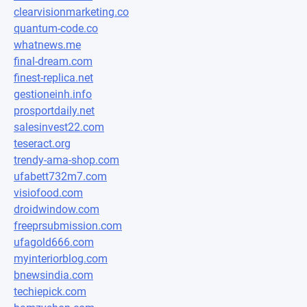
clearvisionmarketing.co
quantum-code.co
whatnews.me
final-dream.com
finest-replica.net
gestioneinh.info
prosportdaily.net
salesinvest22.com
teseract.org
trendy-ama-shop.com
ufabett732m7.com
visiofood.com
droidwindow.com
freeprsubmission.com
ufagold666.com
myinteriorblog.com
bnewsindia.com
techiepick.com