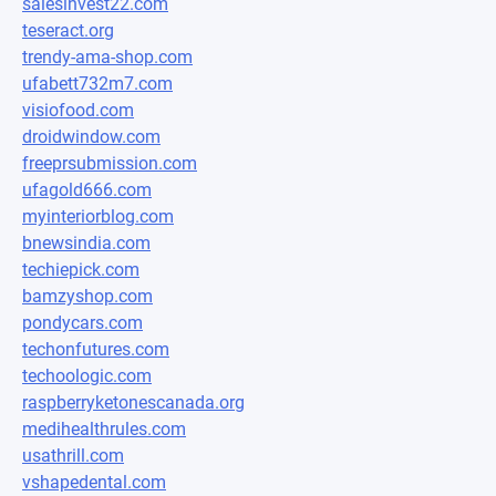
salesinvest22.com
teseract.org
trendy-ama-shop.com
ufabett732m7.com
visiofood.com
droidwindow.com
freeprsubmission.com
ufagold666.com
myinteriorblog.com
bnewsindia.com
techiepick.com
bamzyshop.com
pondycars.com
techonfutures.com
techoologic.com
raspberryketonescanada.org
medihealthrules.com
usathrill.com
vshapedental.com