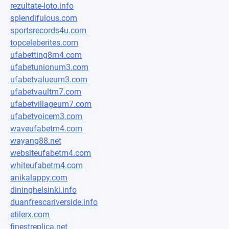
rezultate-loto.info
splendifulous.com
sportsrecords4u.com
topceleberites.com
ufabetting8m4.com
ufabetunionum3.com
ufabetvalueum3.com
ufabetvaultm7.com
ufabetvillageum7.com
ufabetvoicem3.com
waveufabetm4.com
wayang88.net
websiteufabetm4.com
whiteufabetm4.com
anikalappy.com
dininghelsinki.info
duanfrescariverside.info
etilerx.com
finestreplica.net