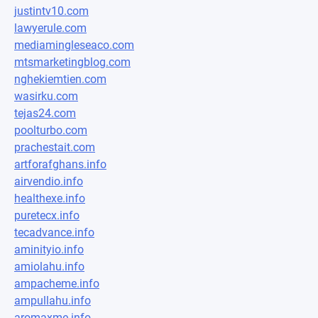
justintv10.com
lawyerule.com
mediamingleseaco.com
mtsmarketingblog.com
nghekiemtien.com
wasirku.com
tejas24.com
poolturbo.com
prachestait.com
artforafghans.info
airvendio.info
healthexe.info
puretecx.info
tecadvance.info
aminityio.info
amiolahu.info
ampacheme.info
ampullahu.info
aromaxme.info