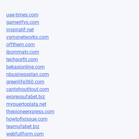
uae-times.com
gamerifys.com
inspiratif.net
vsmsnetworks.com
offthem.com
ibommatv.com
techporfit.com
bekasionline.com
nbusinessplan.com
greenlife360.com
cantshoutitout.com
expressufabet.biz
mypuertoplata.net
thepioneerxpress.com
howtofixissue.com
teamufabet.biz
webfullform.com