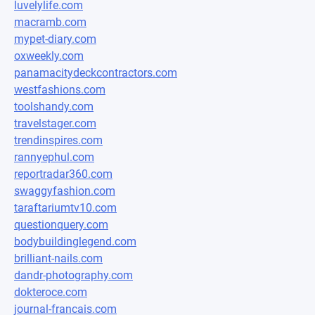
luvelylife.com
macramb.com
mypet-diary.com
oxweekly.com
panamacitydeckcontractors.com
westfashions.com
toolshandy.com
travelstager.com
trendinspires.com
rannyephul.com
reportradar360.com
swaggyfashion.com
taraftariumtv10.com
questionquery.com
bodybuildinglegend.com
brilliant-nails.com
dandr-photography.com
dokteroce.com
journal-francais.com