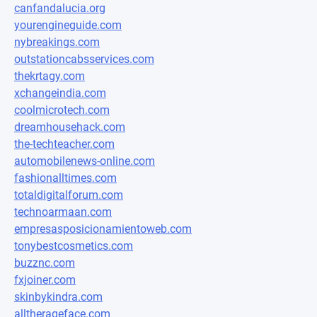
canfandalucia.org
yourengineguide.com
nybreakings.com
outstationcabsservices.com
thekrtagy.com
xchangeindia.com
coolmicrotech.com
dreamhousehack.com
the-techteacher.com
automobilenews-online.com
fashionalltimes.com
totaldigitalforum.com
technoarmaan.com
empresasposicionamientoweb.com
tonybestcosmetics.com
buzznc.com
fxjoiner.com
skinbykindra.com
alltherageface.com