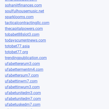
sohanjitfinances.com
soulfulhousemusic.net
sparklooms.com
tacticalcontractingllc.com
thecapitalpowers.com
tobabet88slot3.com
todayscurrentnews.com
totobet77.asia
totobet77.org
trendingpublication.com
ufabettererum3.com
ufabettermentm4.com
ufabettersum7.com
ufabettinwm7.com
ufabettinwum3.com
ufabetunitedm3.com
ufabetunitedm7.com
ufabetuskedm7.com