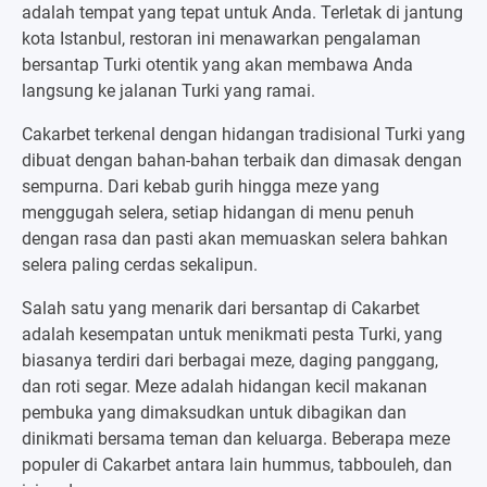
adalah tempat yang tepat untuk Anda. Terletak di jantung
kota Istanbul, restoran ini menawarkan pengalaman
bersantap Turki otentik yang akan membawa Anda
langsung ke jalanan Turki yang ramai.
Cakarbet terkenal dengan hidangan tradisional Turki yang
dibuat dengan bahan-bahan terbaik dan dimasak dengan
sempurna. Dari kebab gurih hingga meze yang
menggugah selera, setiap hidangan di menu penuh
dengan rasa dan pasti akan memuaskan selera bahkan
selera paling cerdas sekalipun.
Salah satu yang menarik dari bersantap di Cakarbet
adalah kesempatan untuk menikmati pesta Turki, yang
biasanya terdiri dari berbagai meze, daging panggang,
dan roti segar. Meze adalah hidangan kecil makanan
pembuka yang dimaksudkan untuk dibagikan dan
dinikmati bersama teman dan keluarga. Beberapa meze
populer di Cakarbet antara lain hummus, tabbouleh, dan