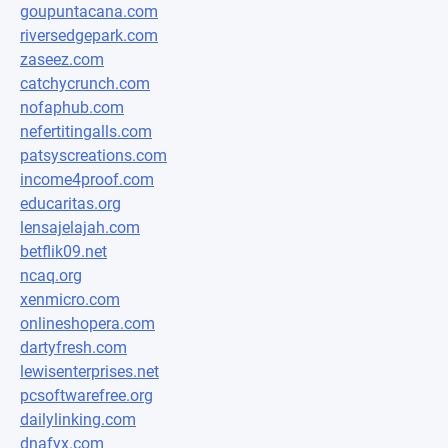
goupuntacana.com
riversedgepark.com
zaseez.com
catchycrunch.com
nofaphub.com
nefertitingalls.com
patsyscreations.com
income4proof.com
educaritas.org
lensajelajah.com
betflik09.net
ncaq.org
xenmicro.com
onlineshopera.com
dartyfresh.com
lewisenterprises.net
pcsoftwarefree.org
dailylinking.com
dnafyx.com