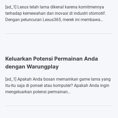
[ad_1] Lexus telah lama dikenal karena komitmennya
terhadap kemewahan dan inovasi di industri otomotif.
Dengan peluncuran Lexus365, merek ini membawa…
Keluarkan Potensi Permainan Anda
dengan Warungplay
[ad_1] Apakah Anda bosan memainkan game lama yang
itu-itu saja di ponsel atau komputer? Apakah Anda ingin
mengeluarkan potensi permainan…