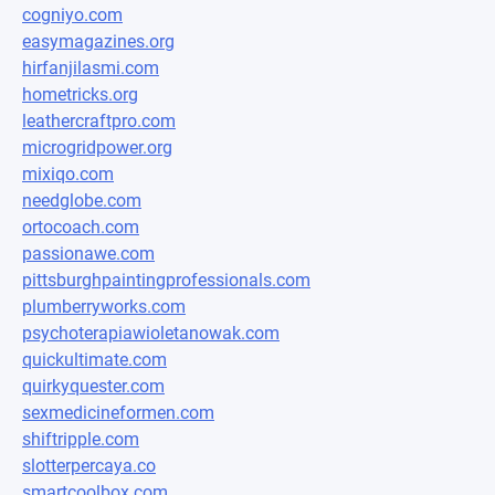
cogniyo.com
easymagazines.org
hirfanjilasmi.com
hometricks.org
leathercraftpro.com
microgridpower.org
mixiqo.com
needglobe.com
ortocoach.com
passionawe.com
pittsburghpaintingprofessionals.com
plumberryworks.com
psychoterapiawioletanowak.com
quickultimate.com
quirkyquester.com
sexmedicineformen.com
shiftripple.com
slotterpercaya.co
smartcoolbox.com