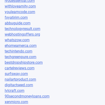
iyouessential.com
withloveamity.com
youlearncode.com
fxyatirim.com
abbuguide.com
technologyresult.com
webhostingoffers.org
whatszow.com
ehomeamerca.com
techintendo.com
techgreenpure.com
bestdropshipstore.com
cartelreviews.com
surfsway.com
nailartproduct.com
digitactseed.com
lvlcraft.com
90secondmoneyloans.com
xenmicro.com