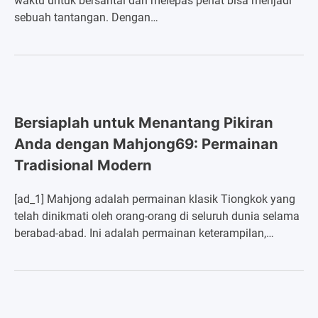
waktu untuk bersantai dan melepas penat bisa menjadi
sebuah tantangan. Dengan…
Bersiaplah untuk Menantang Pikiran
Anda dengan Mahjong69: Permainan
Tradisional Modern
[ad_1] Mahjong adalah permainan klasik Tiongkok yang
telah dinikmati oleh orang-orang di seluruh dunia selama
berabad-abad. Ini adalah permainan keterampilan,…