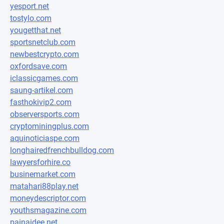
yesport.net
tostylo.com
yougetthat.net
sportsnetclub.com
newbestcrypto.com
oxfordsave.com
iclassicgames.com
saung-artikel.com
fasthokivip2.com
observersports.com
cryptominingplus.com
aquinoticiaspe.com
longhairedfrenchbulldog.com
lawyersforhire.co
businemarket.com
matahari88play.net
moneydescriptor.com
youthsmagazine.com
painaidee.net