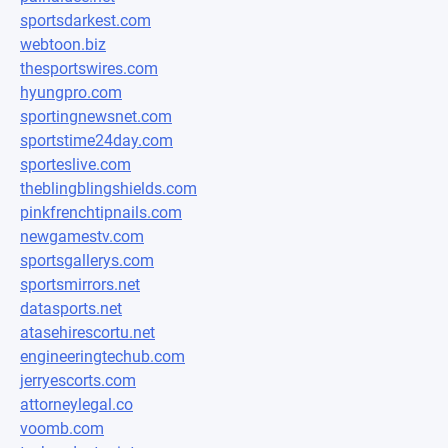
sportsdarkest.com
webtoon.biz
thesportswires.com
hyungpro.com
sportingnewsnet.com
sportstime24day.com
sporteslive.com
theblingblingshields.com
pinkfrenchtipnails.com
newgamestv.com
sportsgallerys.com
sportsmirrors.net
datasports.net
atasehirescortu.net
engineeringtechub.com
jerryescorts.com
attorneylegal.co
voomb.com