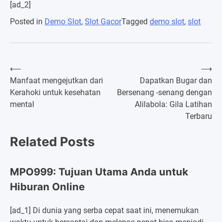
[ad_2]
Posted in
Demo Slot
,
Slot Gacor
Tagged
demo slot
,
slot
⟵
⟶
Post
Manfaat mengejutkan dari
Dapatkan Bugar dan
Kerahoki untuk kesehatan
Bersenang -senang dengan
navigation
mental
Alilabola: Gila Latihan
Terbaru
Related Posts
MPO999: Tujuan Utama Anda untuk
Hiburan Online
[ad_1] Di dunia yang serba cepat saat ini, menemukan