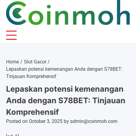
Skip
to
content
Home
Slot Gacor
Lepaskan potensi kemenangan Anda dengan S78BET:
Tinjauan Komprehensif
Lepaskan potensi kemenangan
Anda dengan S78BET: Tinjauan
Komprehensif
Posted on
October 3, 2025
by
admin@coinmoh.com