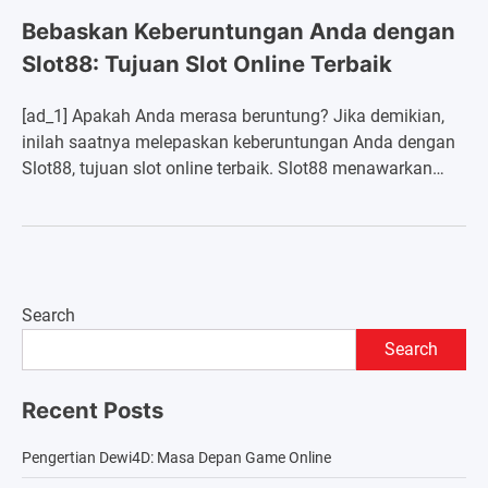
Bebaskan Keberuntungan Anda dengan
Slot88: Tujuan Slot Online Terbaik
[ad_1] Apakah Anda merasa beruntung? Jika demikian,
inilah saatnya melepaskan keberuntungan Anda dengan
Slot88, tujuan slot online terbaik. Slot88 menawarkan…
Search
Search
Recent Posts
Pengertian Dewi4D: Masa Depan Game Online