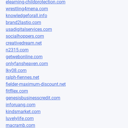
elearning-childprotection.com
wrestling4mena.com
knowledgeforall.info
brand2lastio.com
usadigitalservices.com
socialhoppers.com
creativedream.net
n2315.com
getwebonline.com
onlyfansheaven.com
lky08.com
ralph-fiennes.net
fielder-maximum-discount.net
fitfllex.com
genesisbusinesscredit.com
inforuang.com
kindsmarket.com
luvelylife.com
macramb.com