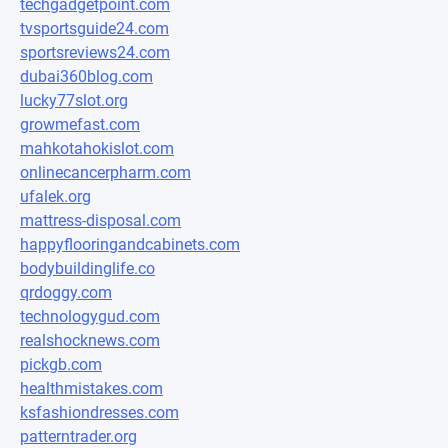
techgadgetpoint.com
tvsportsguide24.com
sportsreviews24.com
dubai360blog.com
lucky77slot.org
growmefast.com
mahkotahokislot.com
onlinecancerpharm.com
ufalek.org
mattress-disposal.com
happyflooringandcabinets.com
bodybuildinglife.co
qrdoggy.com
technologygud.com
realshocknews.com
pickgb.com
healthmistakes.com
ksfashiondresses.com
patterntrader.org