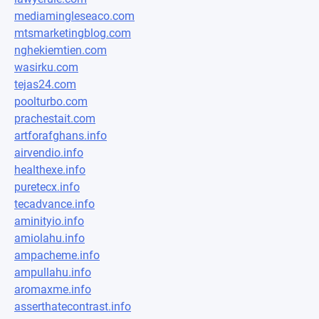
mediamingleseaco.com
mtsmarketingblog.com
nghekiemtien.com
wasirku.com
tejas24.com
poolturbo.com
prachestait.com
artforafghans.info
airvendio.info
healthexe.info
puretecx.info
tecadvance.info
aminityio.info
amiolahu.info
ampacheme.info
ampullahu.info
aromaxme.info
asserthatecontrast.info