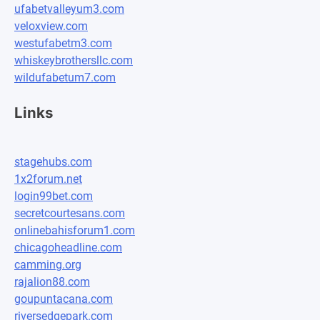
ufabetvalleyum3.com
veloxview.com
westufabetm3.com
whiskeybrothersllc.com
wildufabetum7.com
Links
stagehubs.com
1x2forum.net
login99bet.com
secretcourtesans.com
onlinebahisforum1.com
chicagoheadline.com
camming.org
rajalion88.com
goupuntacana.com
riversedgepark.com