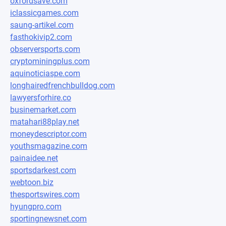
oxfordsave.com
iclassicgames.com
saung-artikel.com
fasthokivip2.com
observersports.com
cryptominingplus.com
aquinoticiaspe.com
longhairedfrenchbulldog.com
lawyersforhire.co
businemarket.com
matahari88play.net
moneydescriptor.com
youthsmagazine.com
painaidee.net
sportsdarkest.com
webtoon.biz
thesportswires.com
hyungpro.com
sportingnewsnet.com