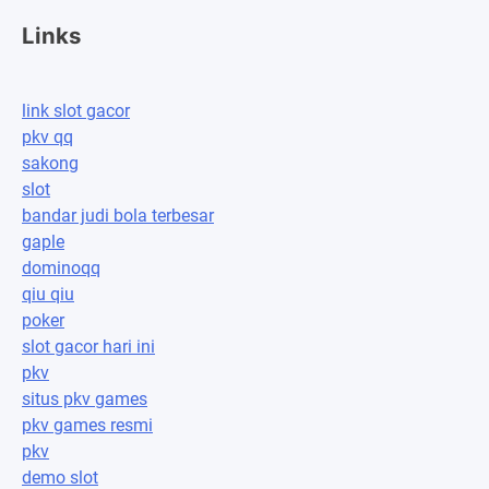
Links
link slot gacor
pkv qq
sakong
slot
bandar judi bola terbesar
gaple
dominoqq
qiu qiu
poker
slot gacor hari ini
pkv
situs pkv games
pkv games resmi
pkv
demo slot