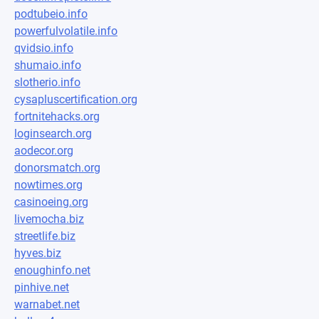
podtubeio.info
powerfulvolatile.info
qvidsio.info
shumaio.info
slotherio.info
cysapluscertification.org
fortnitehacks.org
loginsearch.org
aodecor.org
donorsmatch.org
nowtimes.org
casinoeing.org
livemocha.biz
streetlife.biz
hyves.biz
enoughinfo.net
pinhive.net
warnabet.net