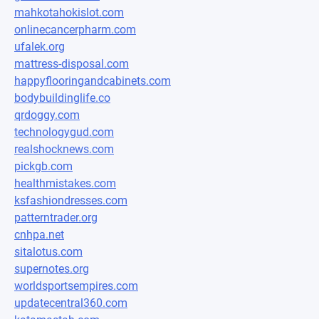
mahkotahokislot.com
onlinecancerpharm.com
ufalek.org
mattress-disposal.com
happyflooringandcabinets.com
bodybuildinglife.co
qrdoggy.com
technologygud.com
realshocknews.com
pickgb.com
healthmistakes.com
ksfashiondresses.com
patterntrader.org
cnhpa.net
sitalotus.com
supernotes.org
worldsportsempires.com
updatecentral360.com