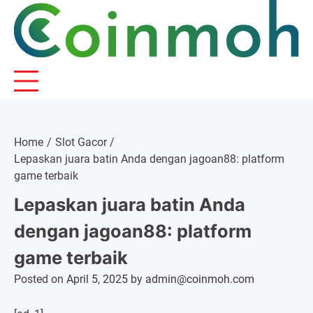
Skip
to
content
Home
Slot Gacor
Lepaskan juara batin Anda dengan jagoan88: platform
game terbaik
Lepaskan juara batin Anda
dengan jagoan88: platform
game terbaik
Posted on
April 5, 2025
by
admin@coinmoh.com