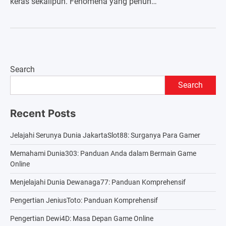
keras sekalipun. Fenomena yang penuh…
Search
Search
Recent Posts
Jelajahi Serunya Dunia JakartaSlot88: Surganya Para Gamer
Memahami Dunia303: Panduan Anda dalam Bermain Game
Online
Menjelajahi Dunia Dewanaga77: Panduan Komprehensif
Pengertian JeniusToto: Panduan Komprehensif
Pengertian Dewi4D: Masa Depan Game Online