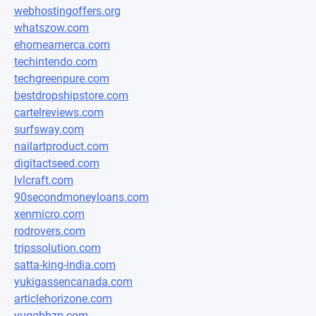
webhostingoffers.org
whatszow.com
ehomeamerca.com
techintendo.com
techgreenpure.com
bestdropshipstore.com
cartelreviews.com
surfsway.com
nailartproduct.com
digitactseed.com
lvlcraft.com
90secondmoneyloans.com
xenmicro.com
rodrovers.com
tripssolution.com
satta-king-india.com
yukigassencanada.com
articlehorizone.com
yuqqbbzp.com