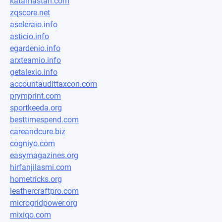
katamastah.com
zqscore.net
aseleraio.info
asticio.info
egardenio.info
arxteamio.info
getalexio.info
accountaudittaxcon.com
prymprint.com
sportkeeda.org
besttimespend.com
careandcure.biz
cogniyo.com
easymagazines.org
hirfanjilasmi.com
hometricks.org
leathercraftpro.com
microgridpower.org
mixiqo.com