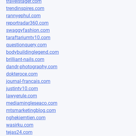
travelstager.com
trendinspires.com
rannyephul.com
reportradar360.com
swaggyfashion.com
taraftariumtv10.com
questionquery.com
bodybuildinglegend.com
brilliant-nails.com
dandr-photography.com
dokteroce.com
journal-francais.com
justintv10.com
lawyerule.com
mediamingleseaco.com
mtsmarketingblog.com
nghekiemtien.com
wasirku.com
tejas24.com