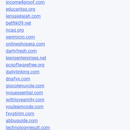
income4proof.com
educaritas.org
lensajelajah.com
betflik09.net
ncaq.org
xenmicro.com
onlineshopera.com
dartyfresh.com
lewisenterprises.net
pcsoftwarefree.org
dailylinking.com
dnafyx.com
giocolenuvole.com
iyouessential.com
withloveamity.com
youlearncode.com
fxyatirim.com
abbuguide.com
technologyresult.com