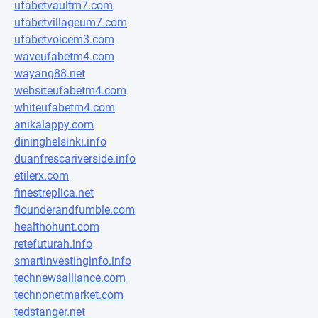
ufabetvaultm7.com
ufabetvillageum7.com
ufabetvoicem3.com
waveufabetm4.com
wayang88.net
websiteufabetm4.com
whiteufabetm4.com
anikalappy.com
dininghelsinki.info
duanfrescariverside.info
etilerx.com
finestreplica.net
flounderandfumble.com
healthohunt.com
retefuturah.info
smartinvestinginfo.info
technewsalliance.com
technonetmarket.com
tedstanger.net