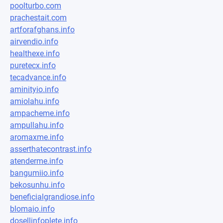
poolturbo.com
prachestait.com
artforafghans.info
airvendio.info
healthexe.info
puretecx.info
tecadvance.info
aminityio.info
amiolahu.info
ampacheme.info
ampullahu.info
aromaxme.info
asserthatecontrast.info
atenderme.info
bangumiio.info
bekosunhu.info
beneficialgrandiose.info
blomaio.info
dosellinfoplete.info