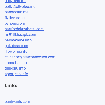
bollym4u.me
bolly2tollyblog.me
pandaclub.me
flyttevask.io
byhous.com
hartfordplazahotel.com
m-918kissapk.com
nabavkame.info
gakbiasa.com
iflowerhu.info
chicagocrystalconnection.com
imanabadii.com
trilipohu.info
appruptio.info
Links
punjwanis.com