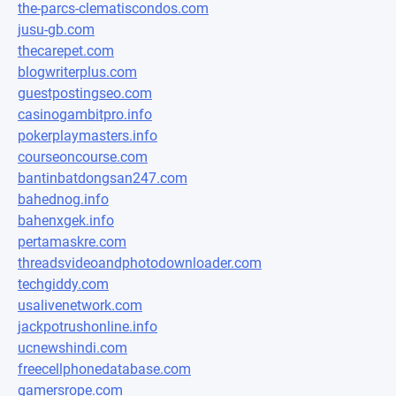
the-parcs-clematiscondos.com
jusu-gb.com
thecarepet.com
blogwriterplus.com
guestpostingseo.com
casinogambitpro.info
pokerplaymasters.info
courseoncourse.com
bantinbatdongsan247.com
bahednog.info
bahenxgek.info
pertamaskre.com
threadsvideoandphotodownloader.com
techgiddy.com
usalivenetwork.com
jackpotrushonline.info
ucnewshindi.com
freecellphonedatabase.com
gamersrope.com