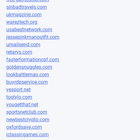
sinbadtravels.com
ukmagzine.com
wareztech.org
usabestnetwork.com
jessepinkmanoutfit.com
umailsend.com
retarys.com
fasterformationcpf.com
goldensnuggles.com
lookbattlemap.com
buyrdpservice.com
yesport.net
tostylo.com
yougetthat.net
sportsnetclub.com
newbestcrypto.com
oxfordsave.com
iclassicgames.com