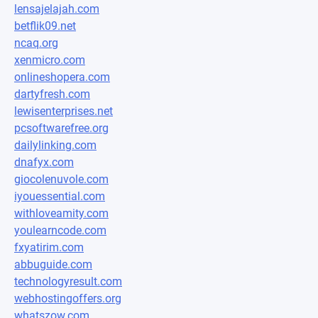
lensajelajah.com
betflik09.net
ncaq.org
xenmicro.com
onlineshopera.com
dartyfresh.com
lewisenterprises.net
pcsoftwarefree.org
dailylinking.com
dnafyx.com
giocolenuvole.com
iyouessential.com
withloveamity.com
youlearncode.com
fxyatirim.com
abbuguide.com
technologyresult.com
webhostingoffers.org
whatszow.com