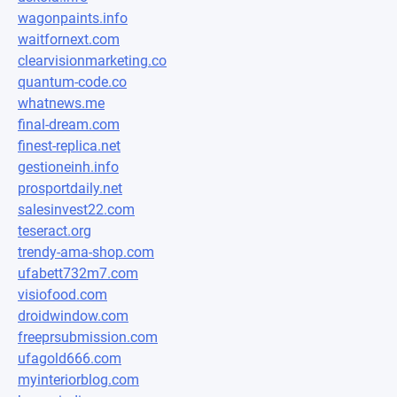
wagonpaints.info
waitfornext.com
clearvisionmarketing.co
quantum-code.co
whatnews.me
final-dream.com
finest-replica.net
gestioneinh.info
prosportdaily.net
salesinvest22.com
teseract.org
trendy-ama-shop.com
ufabett732m7.com
visiofood.com
droidwindow.com
freeprsubmission.com
ufagold666.com
myinteriorblog.com