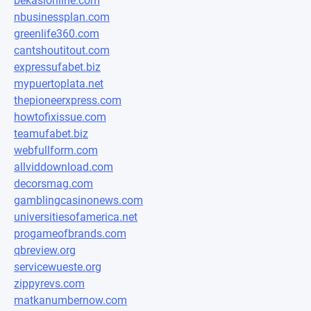
bekasionline.com
nbusinessplan.com
greenlife360.com
cantshoutitout.com
expressufabet.biz
mypuertoplata.net
thepioneerxpress.com
howtofixissue.com
teamufabet.biz
webfullform.com
allviddownload.com
decorsmag.com
gamblingcasinonews.com
universitiesofamerica.net
progameofbrands.com
qbreview.org
servicewueste.org
zippyrevs.com
matkanumbernow.com