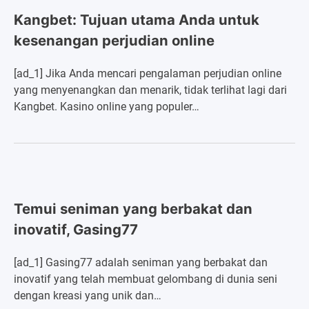
Kangbet: Tujuan utama Anda untuk
kesenangan perjudian online
[ad_1] Jika Anda mencari pengalaman perjudian online
yang menyenangkan dan menarik, tidak terlihat lagi dari
Kangbet. Kasino online yang populer…
Temui seniman yang berbakat dan
inovatif, Gasing77
[ad_1] Gasing77 adalah seniman yang berbakat dan
inovatif yang telah membuat gelombang di dunia seni
dengan kreasi yang unik dan…