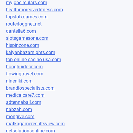
myjobcirculars.com
healthmoreoverfitness.com
topslotxgames.com
routerloggnet.net
dantella6.com
slotsgamesone.com
hispinzone.com
kalyanbazarnights.com
top-online-casino-usa.com
honghuidoor.com
flowingtravel.com
nineniki.com
brandiospecialists.com
medicalcare7.com
adtennaball.com
nabzah.com
mongive.com
matkagameresultsview.com
getsolutionsonline.com