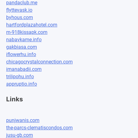
pandaclub.me
flyttevask.io
byhous.com
hartfordplazahotel.com
m-918kissapk.com
nabavkame.info
gakbiasa.com
iflowerhu.info
chicagocrystalconnection.com
imanabadii.com
trilipohu.info
appruptio.info
Links
punjwanis.com
the-parcs-clematiscondos.com
jusu-gb.com