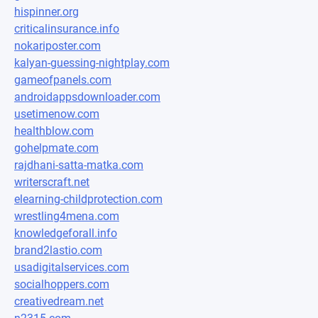
hispinner.org
criticalinsurance.info
nokariposter.com
kalyan-guessing-nightplay.com
gameofpanels.com
androidappsdownloader.com
usetimenow.com
healthblow.com
gohelpmate.com
rajdhani-satta-matka.com
writerscraft.net
elearning-childprotection.com
wrestling4mena.com
knowledgeforall.info
brand2lastio.com
usadigitalservices.com
socialhoppers.com
creativedream.net