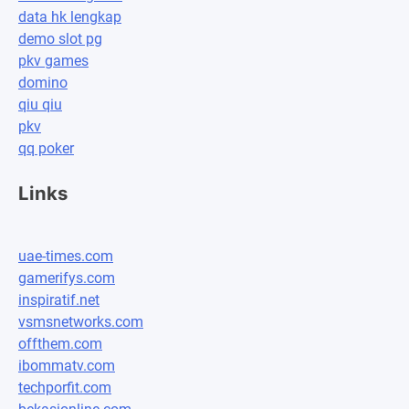
data hk lengkap
demo slot pg
pkv games
domino
qiu qiu
pkv
qq poker
Links
uae-times.com
gamerifys.com
inspiratif.net
vsmsnetworks.com
offthem.com
ibommatv.com
techporfit.com