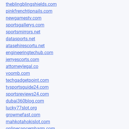
theblingblingshields.com
pinkfrenchtipnails.com
newgamestv.com
sportsgallerys.com
sportsmirrors.net
datasports.net
atasehirescortu.net
engineeringtechub.com
jerryescorts.com
attorneylegal.co
voomb.com
techgadgetpoint.com
tvsportsguide24.com
sportsreviews24.com
dubai360blog.com
lucky77slot.org
growmefast.com
mahkotahokislot.com
onlinecancerpharm.com