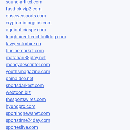
saung-artikel.com
fasthokivip2.com
observersports.com
cryptominingplus.com
aquinoticiaspe.com
longhairedfrenchbulldog.com
lawyersforhire.co
businemarket.com
matahari88play.net
moneydescriptor.com
youthsmagazine.com
painaidee.net
sportsdarkest.com
webtoon.biz
thesportswires.com
hyungpro.com
sportingnewsnet.com
sportstime24day.com
sporteslive.com