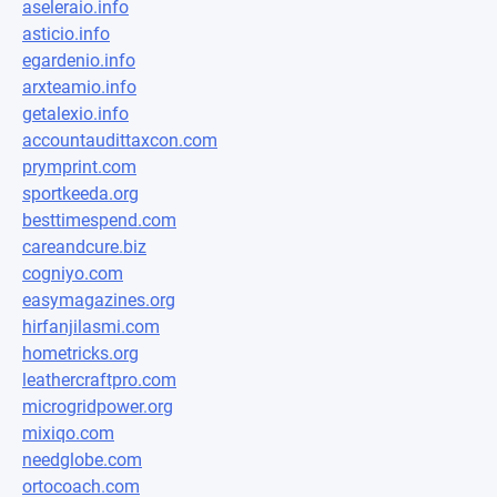
aseleraio.info
asticio.info
egardenio.info
arxteamio.info
getalexio.info
accountaudittaxcon.com
prymprint.com
sportkeeda.org
besttimespend.com
careandcure.biz
cogniyo.com
easymagazines.org
hirfanjilasmi.com
hometricks.org
leathercraftpro.com
microgridpower.org
mixiqo.com
needglobe.com
ortocoach.com