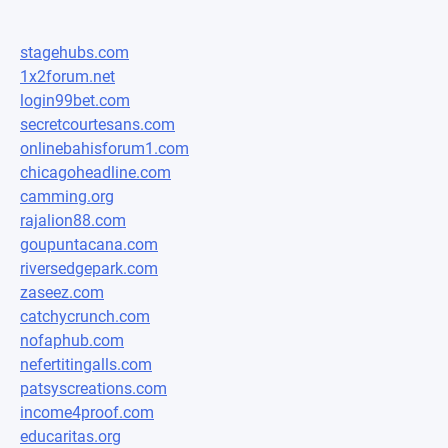
stagehubs.com
1x2forum.net
login99bet.com
secretcourtesans.com
onlinebahisforum1.com
chicagoheadline.com
camming.org
rajalion88.com
goupuntacana.com
riversedgepark.com
zaseez.com
catchycrunch.com
nofaphub.com
nefertitingalls.com
patsyscreations.com
income4proof.com
educaritas.org