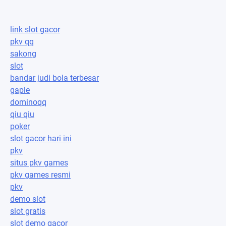
link slot gacor
pkv qq
sakong
slot
bandar judi bola terbesar
gaple
dominoqq
qiu qiu
poker
slot gacor hari ini
pkv
situs pkv games
pkv games resmi
pkv
demo slot
slot gratis
slot demo gacor