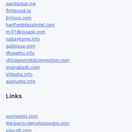
pandaclub.me
flyttevask.io
byhous.com
hartfordplazahotel.com
m-918kissapk.com
nabavkame.info
gakbiasa.com
iflowerhu.info
chicagocrystalconnection.com
imanabadii.com
trilipohu.info
appruptio.info
Links
punjwanis.com
the-parcs-clematiscondos.com
jusu-gb.com