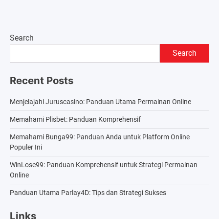
Search
Search
Recent Posts
Menjelajahi Juruscasino: Panduan Utama Permainan Online
Memahami Plisbet: Panduan Komprehensif
Memahami Bunga99: Panduan Anda untuk Platform Online
Populer Ini
WinLose99: Panduan Komprehensif untuk Strategi Permainan
Online
Panduan Utama Parlay4D: Tips dan Strategi Sukses
Links