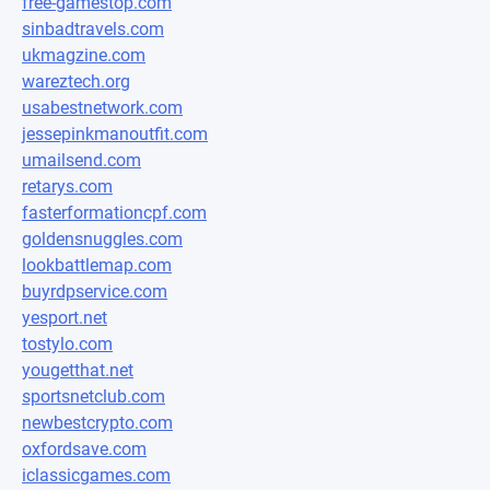
free-gamestop.com
sinbadtravels.com
ukmagzine.com
wareztech.org
usabestnetwork.com
jessepinkmanoutfit.com
umailsend.com
retarys.com
fasterformationcpf.com
goldensnuggles.com
lookbattlemap.com
buyrdpservice.com
yesport.net
tostylo.com
yougetthat.net
sportsnetclub.com
newbestcrypto.com
oxfordsave.com
iclassicgames.com