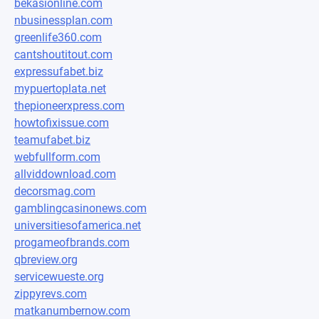
bekasionline.com
nbusinessplan.com
greenlife360.com
cantshoutitout.com
expressufabet.biz
mypuertoplata.net
thepioneerxpress.com
howtofixissue.com
teamufabet.biz
webfullform.com
allviddownload.com
decorsmag.com
gamblingcasinonews.com
universitiesofamerica.net
progameofbrands.com
qbreview.org
servicewueste.org
zippyrevs.com
matkanumbernow.com