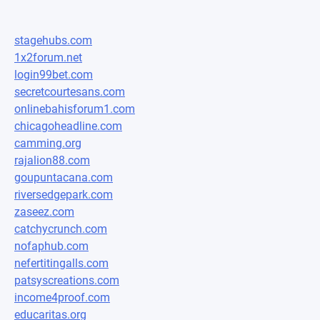
stagehubs.com
1x2forum.net
login99bet.com
secretcourtesans.com
onlinebahisforum1.com
chicagoheadline.com
camming.org
rajalion88.com
goupuntacana.com
riversedgepark.com
zaseez.com
catchycrunch.com
nofaphub.com
nefertitingalls.com
patsyscreations.com
income4proof.com
educaritas.org