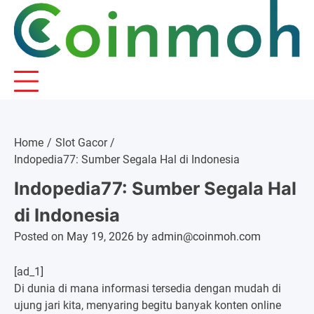
Skip
to
content
Home
Slot Gacor
Indopedia77: Sumber Segala Hal di Indonesia
Indopedia77: Sumber Segala Hal
di Indonesia
Posted on
May 19, 2026
by
admin@coinmoh.com
[ad_1]
Di dunia di mana informasi tersedia dengan mudah di
ujung jari kita, menyaring begitu banyak konten online