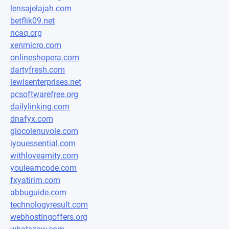
lensajelajah.com
betflik09.net
ncaq.org
xenmicro.com
onlineshopera.com
dartyfresh.com
lewisenterprises.net
pcsoftwarefree.org
dailylinking.com
dnafyx.com
giocolenuvole.com
iyouessential.com
withloveamity.com
youlearncode.com
fxyatirim.com
abbuguide.com
technologyresult.com
webhostingoffers.org