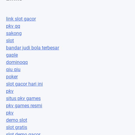
link slot gacor
pkv qq
sakong
slot
bandar judi bola terbesar
gaple
dominoqq
qiu qiu
poker
slot gacor hari ini
pkv
situs pkv games
pkv games resmi
pkv
demo slot
slot gratis
slot demo gacor