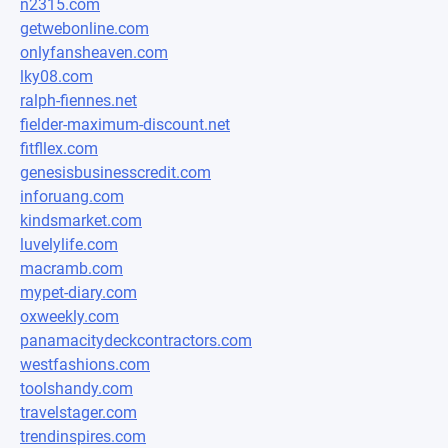
n2315.com
getwebonline.com
onlyfansheaven.com
lky08.com
ralph-fiennes.net
fielder-maximum-discount.net
fitfllex.com
genesisbusinesscredit.com
inforuang.com
kindsmarket.com
luvelylife.com
macramb.com
mypet-diary.com
oxweekly.com
panamacitydeckcontractors.com
westfashions.com
toolshandy.com
travelstager.com
trendinspires.com