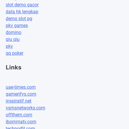
slot demo gacor
data hk lengkap
demo slot pg
pkv games
domino
qiu qiu
pkv
qq poker
Links
uae-times.com
gamerifys.com
inspiratif.net
vsmsnetworks.com
offthem.com
ibommatv.com
techporfit.com