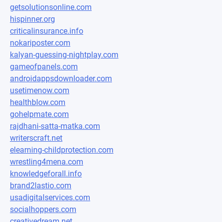
getsolutionsonline.com
hispinner.org
criticalinsurance.info
nokariposter.com
kalyan-guessing-nightplay.com
gameofpanels.com
androidappsdownloader.com
usetimenow.com
healthblow.com
gohelpmate.com
rajdhani-satta-matka.com
writerscraft.net
elearning-childprotection.com
wrestling4mena.com
knowledgeforall.info
brand2lastio.com
usadigitalservices.com
socialhoppers.com
creativedream.net