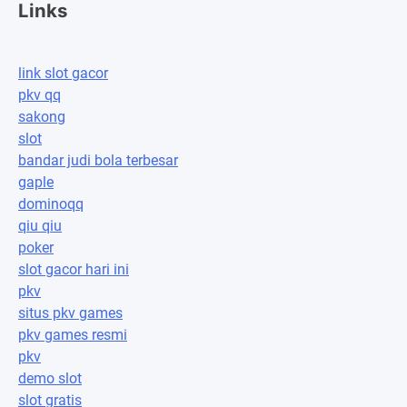
Links
link slot gacor
pkv qq
sakong
slot
bandar judi bola terbesar
gaple
dominoqq
qiu qiu
poker
slot gacor hari ini
pkv
situs pkv games
pkv games resmi
pkv
demo slot
slot gratis