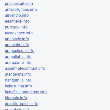
prachestait.com
artforafghans.info
airvendio.info
healthexe.info
puretecx.info
tecadvance.info
aminityio.info
amiolahu.info
ampacheme.info
ampullahu.info
aromaxme.info
asserthatecontrast.info
atenderme.info
bangumiio.info
bekosunhu.info
beneficialgrandiose.info
blomaio.info
dosellinfoplete.info
podtubeio.info