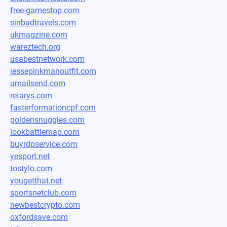
free-gamestop.com
sinbadtravels.com
ukmagzine.com
wareztech.org
usabestnetwork.com
jessepinkmanoutfit.com
umailsend.com
retarys.com
fasterformationcpf.com
goldensnuggles.com
lookbattlemap.com
buyrdpservice.com
yesport.net
tostylo.com
yougetthat.net
sportsnetclub.com
newbestcrypto.com
oxfordsave.com