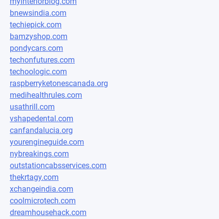
myinteriorblog.com
bnewsindia.com
techiepick.com
bamzyshop.com
pondycars.com
techonfutures.com
techoologic.com
raspberryketonescanada.org
medihealthrules.com
usathrill.com
vshapedental.com
canfandalucia.org
yourengineguide.com
nybreakings.com
outstationcabsservices.com
thekrtagy.com
xchangeindia.com
coolmicrotech.com
dreamhousehack.com