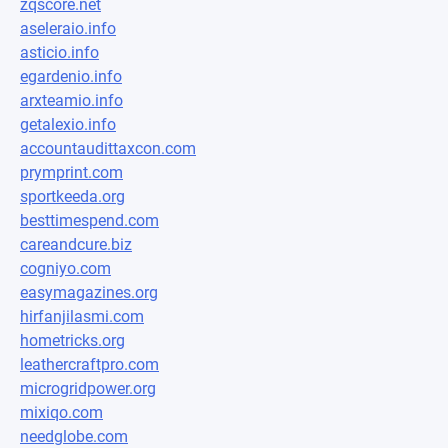
zqscore.net
aseleraio.info
asticio.info
egardenio.info
arxteamio.info
getalexio.info
accountaudittaxcon.com
prymprint.com
sportkeeda.org
besttimespend.com
careandcure.biz
cogniyo.com
easymagazines.org
hirfanjilasmi.com
hometricks.org
leathercraftpro.com
microgridpower.org
mixiqo.com
needglobe.com