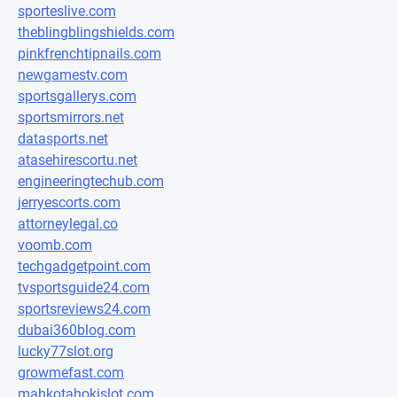
sporteslive.com
theblingblingshields.com
pinkfrenchtipnails.com
newgamestv.com
sportsgallerys.com
sportsmirrors.net
datasports.net
atasehirescortu.net
engineeringtechub.com
jerryescorts.com
attorneylegal.co
voomb.com
techgadgetpoint.com
tvsportsguide24.com
sportsreviews24.com
dubai360blog.com
lucky77slot.org
growmefast.com
mahkotahokislot.com