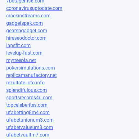
7betagents6.com
coronavirusuptodate.com
crackinstreams.com
gadgetspak.com
gearsngadget.com
hireseodoctor.com
lapsfit.com
levelup-fast.com
mytreepla.net
pokersimulations.com
replicamanufactory.net
rezultate-loto.info
splendifulous.com
sportsrecords4u.com
topceleberites.com
ufabetting8m4.com
ufabetunionum3.com
ufabetvalueum3.com
ufabetvaultm7.com