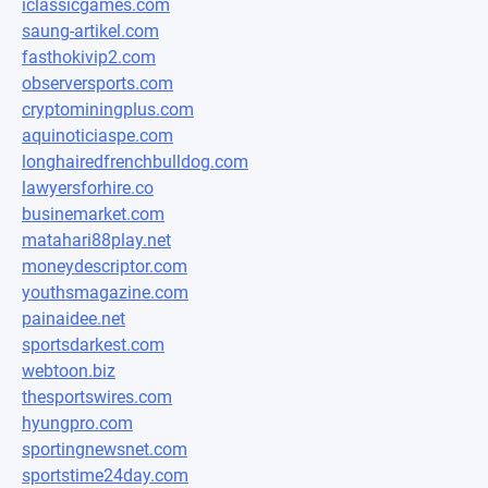
iclassicgames.com
saung-artikel.com
fasthokivip2.com
observersports.com
cryptominingplus.com
aquinoticiaspe.com
longhairedfrenchbulldog.com
lawyersforhire.co
businemarket.com
matahari88play.net
moneydescriptor.com
youthsmagazine.com
painaidee.net
sportsdarkest.com
webtoon.biz
thesportswires.com
hyungpro.com
sportingnewsnet.com
sportstime24day.com