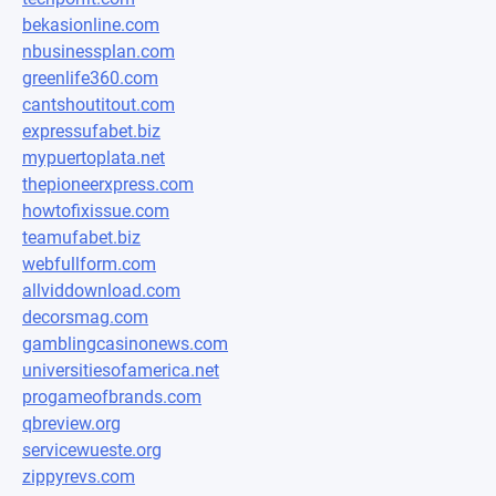
bekasionline.com
nbusinessplan.com
greenlife360.com
cantshoutitout.com
expressufabet.biz
mypuertoplata.net
thepioneerxpress.com
howtofixissue.com
teamufabet.biz
webfullform.com
allviddownload.com
decorsmag.com
gamblingcasinonews.com
universitiesofamerica.net
progameofbrands.com
qbreview.org
servicewueste.org
zippyrevs.com