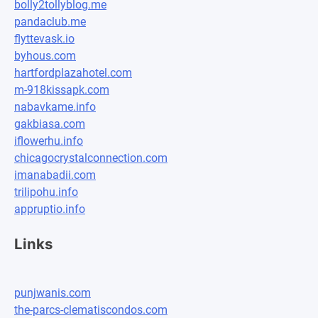
bolly2tollyblog.me
pandaclub.me
flyttevask.io
byhous.com
hartfordplazahotel.com
m-918kissapk.com
nabavkame.info
gakbiasa.com
iflowerhu.info
chicagocrystalconnection.com
imanabadii.com
trilipohu.info
appruptio.info
Links
punjwanis.com
the-parcs-clematiscondos.com