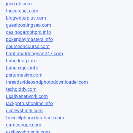
jusu-gb.com
thecarepet.com
blogwriterplus.com
guestpostingseo.com
casinogambitpro.info
pokerplaymasters.info
courseoncourse.com
bantinbatdongsan247.com
bahednog.info
bahenxgek.info
pertamaskre.com
threadsvideoandphotodownloader.com
techgiddy.com
usalivenetwork.com
jackpotrushonline.info
ucnewshindi.com
freecellphonedatabase.com
gamersrope.com
exellewebmedia.com