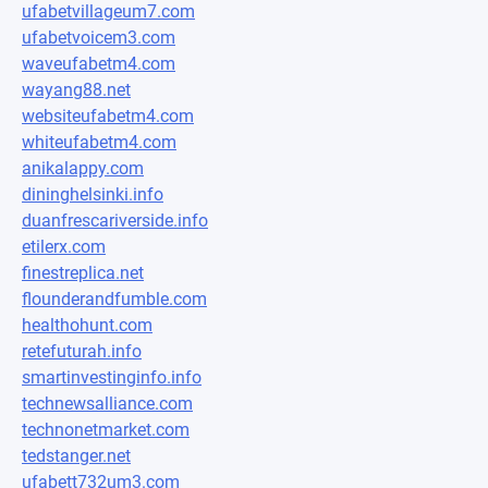
ufabetvillageum7.com
ufabetvoicem3.com
waveufabetm4.com
wayang88.net
websiteufabetm4.com
whiteufabetm4.com
anikalappy.com
dininghelsinki.info
duanfrescariverside.info
etilerx.com
finestreplica.net
flounderandfumble.com
healthohunt.com
retefuturah.info
smartinvestinginfo.info
technewsalliance.com
technonetmarket.com
tedstanger.net
ufabett732um3.com