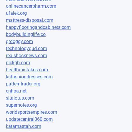
onlinecancerpharm.com
ufalek.org
mattress-disposal.com
happyflooringandcabinets.com
bodybuildinglife.co
qrdoggy.com
technologygud.com
realshocknews.com
pickgb.com
healthmistakes.com
ksfashiondresses.com
patterntrader.org
cnhpa.net
sitalotus.com
supernotes.org
worldsportsempires.com
updatecentral360.com
katamastah.com