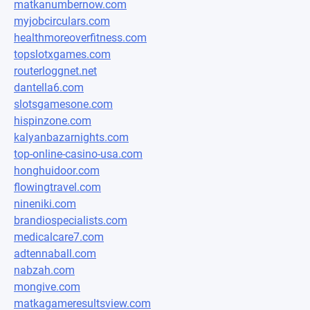
matkanumbernow.com
myjobcirculars.com
healthmoreoverfitness.com
topslotxgames.com
routerloggnet.net
dantella6.com
slotsgamesone.com
hispinzone.com
kalyanbazarnights.com
top-online-casino-usa.com
honghuidoor.com
flowingtravel.com
nineniki.com
brandiospecialists.com
medicalcare7.com
adtennaball.com
nabzah.com
mongive.com
matkagameresultsview.com