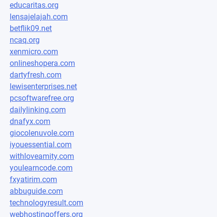
educaritas.org
lensajelajah.com
betflik09.net
ncaq.org
xenmicro.com
onlineshopera.com
dartyfresh.com
lewisenterprises.net
pcsoftwarefree.org
dailylinking.com
dnafyx.com
giocolenuvole.com
iyouessential.com
withloveamity.com
youlearncode.com
fxyatirim.com
abbuguide.com
technologyresult.com
webhostingoffers.org