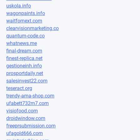
uskola.info
wagonpaints.info
waitfornext.com
clearvisionmarketing.co
quantum-code.co
whatnews.me
final-dream.com
finest-replica.net
gestioneinh.info
prosportdaily.net
salesinvest22.com
teseract.org
trendy-ama-shop.com
ufabett732m7.com
visiofood.com
droidwindow.com
freeprsubmission.com
ufagold666.com