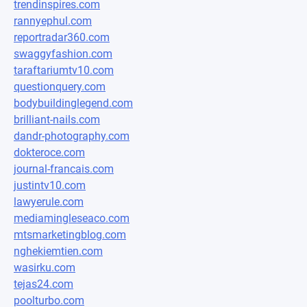
trendinspires.com
rannyephul.com
reportradar360.com
swaggyfashion.com
taraftariumtv10.com
questionquery.com
bodybuildinglegend.com
brilliant-nails.com
dandr-photography.com
dokteroce.com
journal-francais.com
justintv10.com
lawyerule.com
mediamingleseaco.com
mtsmarketingblog.com
nghekiemtien.com
wasirku.com
tejas24.com
poolturbo.com