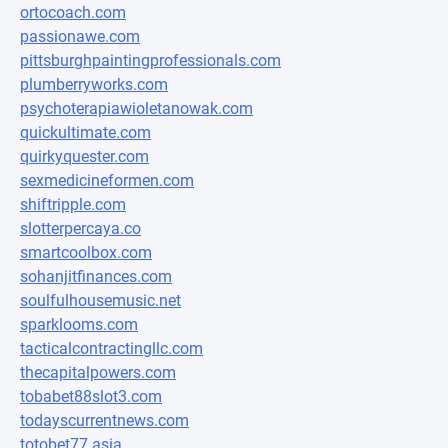
ortocoach.com
passionawe.com
pittsburghpaintingprofessionals.com
plumberryworks.com
psychoterapiawioletanowak.com
quickultimate.com
quirkyquester.com
sexmedicineformen.com
shiftripple.com
slotterpercaya.co
smartcoolbox.com
sohanjitfinances.com
soulfulhousemusic.net
sparklooms.com
tacticalcontractingllc.com
thecapitalpowers.com
tobabet88slot3.com
todayscurrentnews.com
totobet77.asia