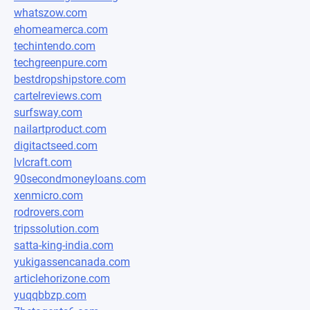
whatszow.com
ehomeamerca.com
techintendo.com
techgreenpure.com
bestdropshipstore.com
cartelreviews.com
surfsway.com
nailartproduct.com
digitactseed.com
lvlcraft.com
90secondmoneyloans.com
xenmicro.com
rodrovers.com
tripssolution.com
satta-king-india.com
yukigassencanada.com
articlehorizone.com
yuqqbbzp.com