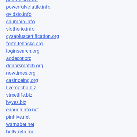
powerfulvolatile.info
qvidsio.info
shumaio.info
slotherio.info
cysapluscertification.org
fortnitehacks.org
loginsearch.org
aodecor.org
donorsmatch.org
nowtimes.org
casinoeing.org
livemocha.biz
streetlife.biz
hyves.biz
enoughinfo.net
pinhive.net
warnabet.net
bollym4u.me