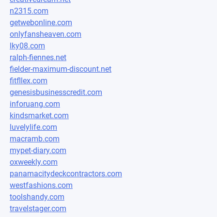
n2315.com
getwebonline.com
onlyfansheaven.com
lky08.com
ralph-fiennes.net
fielder-maximum-discount.net
fitfllex.com
genesisbusinesscredit.com
inforuang.com
kindsmarket.com
luvelylife.com
macramb.com
mypet-diary.com
oxweekly.com
panamacitydeckcontractors.com
westfashions.com
toolshandy.com
travelstager.com