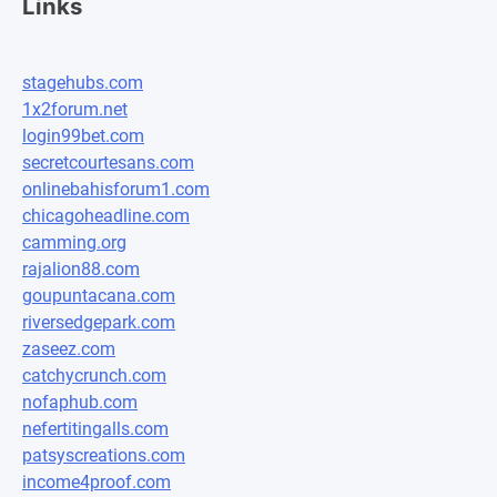
Links
stagehubs.com
1x2forum.net
login99bet.com
secretcourtesans.com
onlinebahisforum1.com
chicagoheadline.com
camming.org
rajalion88.com
goupuntacana.com
riversedgepark.com
zaseez.com
catchycrunch.com
nofaphub.com
nefertitingalls.com
patsyscreations.com
income4proof.com