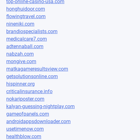
top-online-casino-usa.com
honghuidoor.com
flowingtravel.com
nineniki.com
brandiospecialists.com
medicalcare7.com
adtennaball.com
nabzah.com
mongive.com
matkagameresultsview.com
getsolutionsonline.com
hispinner.org
criticalinsurance.info
nokariposter.com
kalyan-guessing-nightplay.com
gameofpanels.com
androidappsdownloader.com
usetimenow.com
healthblow.com