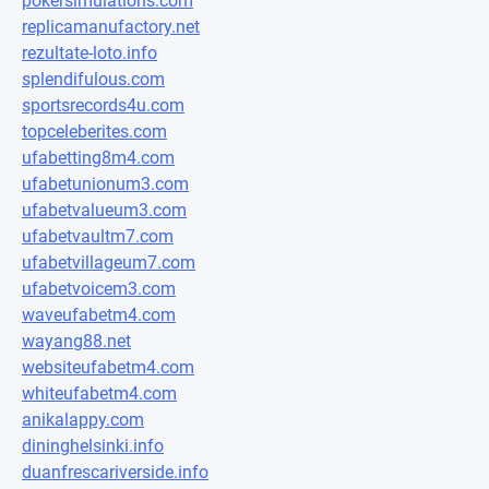
pokersimulations.com
replicamanufactory.net
rezultate-loto.info
splendifulous.com
sportsrecords4u.com
topceleberites.com
ufabetting8m4.com
ufabetunionum3.com
ufabetvalueum3.com
ufabetvaultm7.com
ufabetvillageum7.com
ufabetvoicem3.com
waveufabetm4.com
wayang88.net
websiteufabetm4.com
whiteufabetm4.com
anikalappy.com
dininghelsinki.info
duanfrescariverside.info