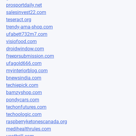
prosportdaily.net
salesinvest22.com
teseract.org
trendy-ama-shop.com
ufabett732m7.com
visiofood.com
droidwindow.com
freeprsubmission.com
ufagold666.com
myinteriorblog.com
bnewsindia.com
techiepick.com
bamzyshop.com
pondycars.com
techonfutures.com
techoologic.com
raspberryketonescanada.org
medihealthrules.com