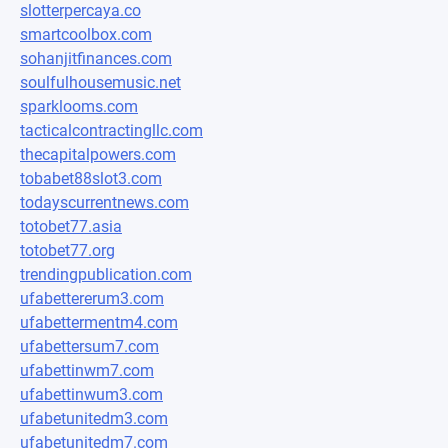
slotterpercaya.co
smartcoolbox.com
sohanjitfinances.com
soulfulhousemusic.net
sparklooms.com
tacticalcontractingllc.com
thecapitalpowers.com
tobabet88slot3.com
todayscurrentnews.com
totobet77.asia
totobet77.org
trendingpublication.com
ufabettererum3.com
ufabettermentm4.com
ufabettersum7.com
ufabettinwm7.com
ufabettinwum3.com
ufabetunitedm3.com
ufabetunitedm7.com