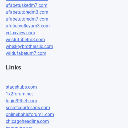
ufabetuskedm7.com
ufabetutoredm3.com
ufabetutoredm7.com
ufabetvalleyum3.com
veloxview.com
westufabetm3.com
whiskeybrothersllc.com
wildufabetum7.com
Links
stagehubs.com
1x2forum.net
login99bet.com
secretcourtesans.com
onlinebahisforum1.com
chicagoheadline.com