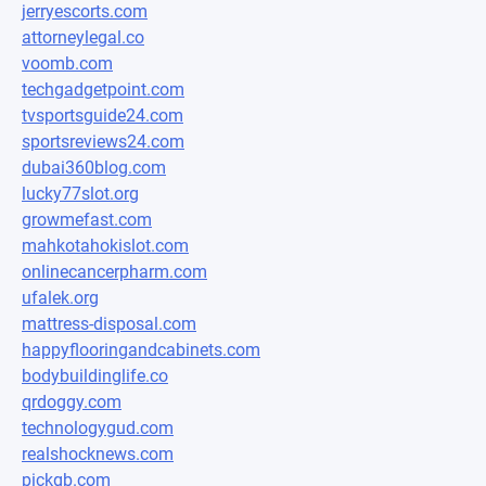
jerryescorts.com
attorneylegal.co
voomb.com
techgadgetpoint.com
tvsportsguide24.com
sportsreviews24.com
dubai360blog.com
lucky77slot.org
growmefast.com
mahkotahokislot.com
onlinecancerpharm.com
ufalek.org
mattress-disposal.com
happyflooringandcabinets.com
bodybuildinglife.co
qrdoggy.com
technologygud.com
realshocknews.com
pickgb.com