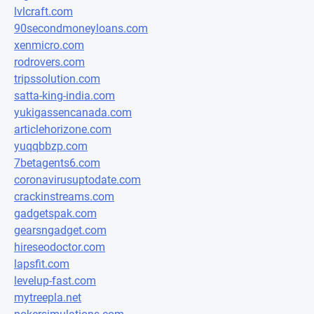
lvlcraft.com
90secondmoneyloans.com
xenmicro.com
rodrovers.com
tripssolution.com
satta-king-india.com
yukigassencanada.com
articlehorizone.com
yuqqbbzp.com
7betagents6.com
coronavirusuptodate.com
crackinstreams.com
gadgetspak.com
gearsngadget.com
hireseodoctor.com
lapsfit.com
levelup-fast.com
mytreepla.net