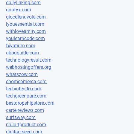
dailylinking.com
dnafyx.com
giocolenuvole.com
iyouessential.com
withloveamity.com
youlearncode.com
fxyatirim.com
abbuguide.com
technologyresult.com
webhostingoffers.org
whatszow.com
ehomeamerca.com
techintendo.com
techgreenpure.com
bestdropshipstore.com
cartelreviews.com
surfsway.com
nailartproduct.com
digitactseed.com