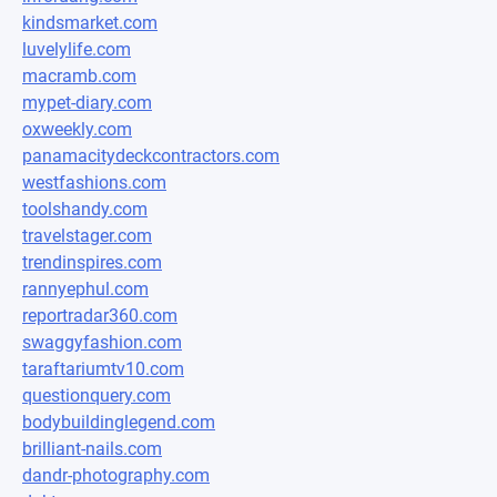
kindsmarket.com
luvelylife.com
macramb.com
mypet-diary.com
oxweekly.com
panamacitydeckcontractors.com
westfashions.com
toolshandy.com
travelstager.com
trendinspires.com
rannyephul.com
reportradar360.com
swaggyfashion.com
taraftariumtv10.com
questionquery.com
bodybuildinglegend.com
brilliant-nails.com
dandr-photography.com