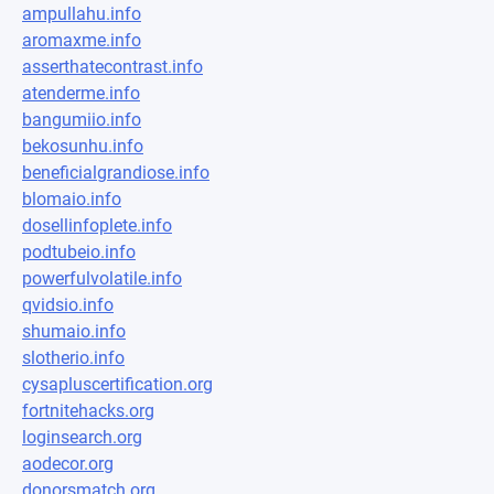
ampullahu.info
aromaxme.info
asserthatecontrast.info
atenderme.info
bangumiio.info
bekosunhu.info
beneficialgrandiose.info
blomaio.info
dosellinfoplete.info
podtubeio.info
powerfulvolatile.info
qvidsio.info
shumaio.info
slotherio.info
cysapluscertification.org
fortnitehacks.org
loginsearch.org
aodecor.org
donorsmatch.org