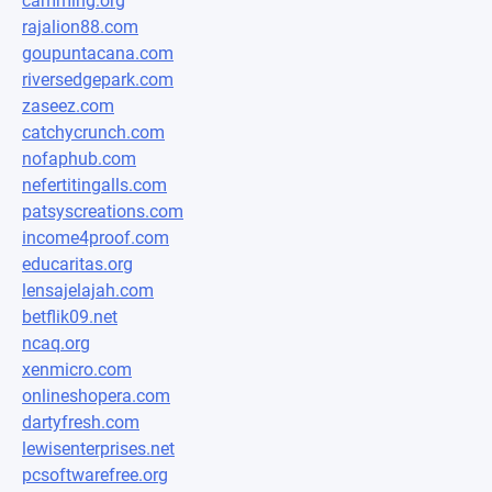
camming.org
rajalion88.com
goupuntacana.com
riversedgepark.com
zaseez.com
catchycrunch.com
nofaphub.com
nefertitingalls.com
patsyscreations.com
income4proof.com
educaritas.org
lensajelajah.com
betflik09.net
ncaq.org
xenmicro.com
onlineshopera.com
dartyfresh.com
lewisenterprises.net
pcsoftwarefree.org