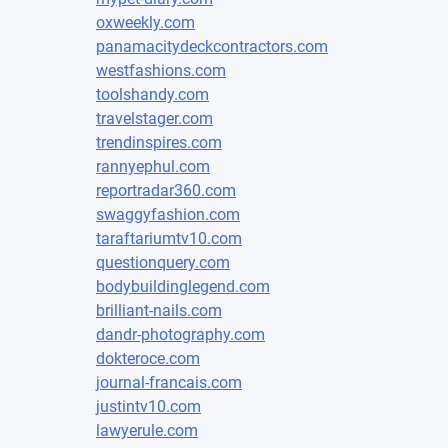
oxweekly.com
panamacitydeckcontractors.com
westfashions.com
toolshandy.com
travelstager.com
trendinspires.com
rannyephul.com
reportradar360.com
swaggyfashion.com
taraftariumtv10.com
questionquery.com
bodybuildinglegend.com
brilliant-nails.com
dandr-photography.com
dokteroce.com
journal-francais.com
justintv10.com
lawyerule.com