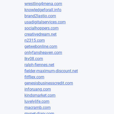
wrestling4mena.com
knowledgeforall.info
brand2lastio.com
usadigitalservices.com
socialhoppers.com
creativedream.net
n2315.com
getwebonline.com
onlyfansheaven.com
lky08.com
ralph-fiennes.net
fielder-maximum-discount.net
fitfllex.com
genesisbusinesscredit.com
inforuang.com
kindsmarket.com
luvelylife.com
macramb.com
mypet-diary.com