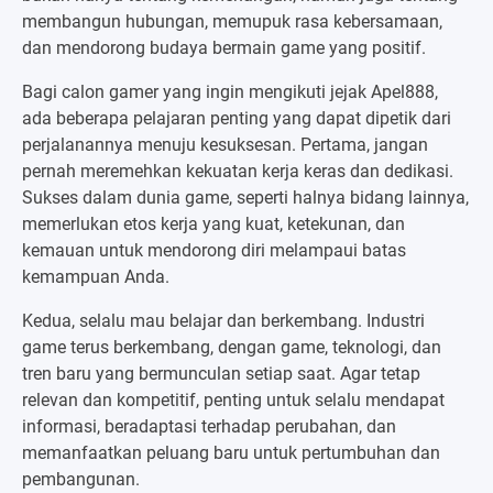
membangun hubungan, memupuk rasa kebersamaan,
dan mendorong budaya bermain game yang positif.
Bagi calon gamer yang ingin mengikuti jejak Apel888,
ada beberapa pelajaran penting yang dapat dipetik dari
perjalanannya menuju kesuksesan. Pertama, jangan
pernah meremehkan kekuatan kerja keras dan dedikasi.
Sukses dalam dunia game, seperti halnya bidang lainnya,
memerlukan etos kerja yang kuat, ketekunan, dan
kemauan untuk mendorong diri melampaui batas
kemampuan Anda.
Kedua, selalu mau belajar dan berkembang. Industri
game terus berkembang, dengan game, teknologi, dan
tren baru yang bermunculan setiap saat. Agar tetap
relevan dan kompetitif, penting untuk selalu mendapat
informasi, beradaptasi terhadap perubahan, dan
memanfaatkan peluang baru untuk pertumbuhan dan
pembangunan.