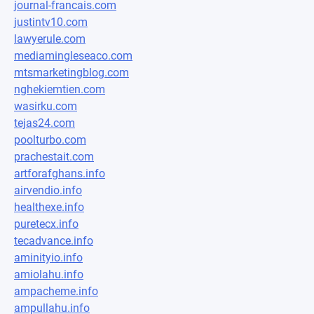
journal-francais.com
justintv10.com
lawyerule.com
mediamingleseaco.com
mtsmarketingblog.com
nghekiemtien.com
wasirku.com
tejas24.com
poolturbo.com
prachestait.com
artforafghans.info
airvendio.info
healthexe.info
puretecx.info
tecadvance.info
aminityio.info
amiolahu.info
ampacheme.info
ampullahu.info