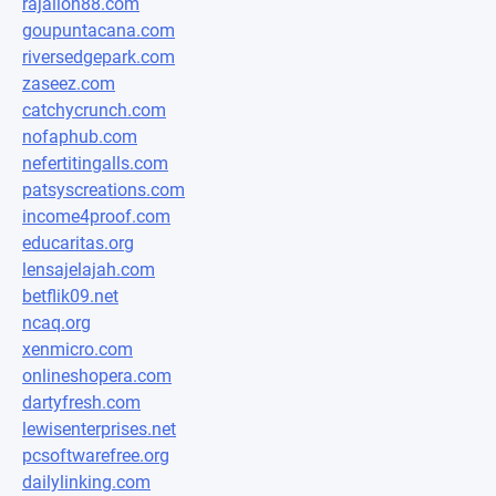
rajalion88.com
goupuntacana.com
riversedgepark.com
zaseez.com
catchycrunch.com
nofaphub.com
nefertitingalls.com
patsyscreations.com
income4proof.com
educaritas.org
lensajelajah.com
betflik09.net
ncaq.org
xenmicro.com
onlineshopera.com
dartyfresh.com
lewisenterprises.net
pcsoftwarefree.org
dailylinking.com