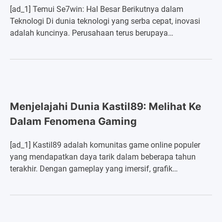
[ad_1] Temui Se7win: Hal Besar Berikutnya dalam
Teknologi Di dunia teknologi yang serba cepat, inovasi
adalah kuncinya. Perusahaan terus berupaya…
Menjelajahi Dunia Kastil89: Melihat Ke
Dalam Fenomena Gaming
[ad_1] Kastil89 adalah komunitas game online populer
yang mendapatkan daya tarik dalam beberapa tahun
terakhir. Dengan gameplay yang imersif, grafik…