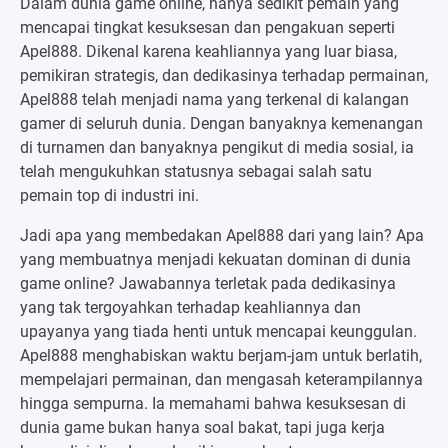
Dalam dunia game online, hanya sedikit pemain yang
mencapai tingkat kesuksesan dan pengakuan seperti
Apel888. Dikenal karena keahliannya yang luar biasa,
pemikiran strategis, dan dedikasinya terhadap permainan,
Apel888 telah menjadi nama yang terkenal di kalangan
gamer di seluruh dunia. Dengan banyaknya kemenangan
di turnamen dan banyaknya pengikut di media sosial, ia
telah mengukuhkan statusnya sebagai salah satu
pemain top di industri ini.
Jadi apa yang membedakan Apel888 dari yang lain? Apa
yang membuatnya menjadi kekuatan dominan di dunia
game online? Jawabannya terletak pada dedikasinya
yang tak tergoyahkan terhadap keahliannya dan
upayanya yang tiada henti untuk mencapai keunggulan.
Apel888 menghabiskan waktu berjam-jam untuk berlatih,
mempelajari permainan, dan mengasah keterampilannya
hingga sempurna. Ia memahami bahwa kesuksesan di
dunia game bukan hanya soal bakat, tapi juga kerja