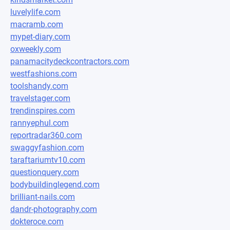
luvelylife.com
macramb.com
mypet-diary.com
oxweekly.com
panamacitydeckcontractors.com
westfashions.com
toolshandy.com
travelstager.com
trendinspires.com
rannyephul.com
reportradar360.com
swaggyfashion.com
taraftariumtv10.com
questionquery.com
bodybuildinglegend.com
brilliant-nails.com
dandr-photography.com
dokteroce.com