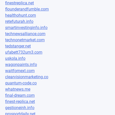
finestreplica.net
flounderandfumble.com
healthohunt.com
retefuturah.info
smartinvestinginfo.info
technewsalliance.com
technonetmarket.com
tedstanger.net
ufabett732um3.com
uskola.info
wagonpaints.info
waitfornext.com
clearvisionmarketing.co
quantum-code.co
whatnews.me
final-dream.com
finest-replica.net
gestioneinh.info
prosportdaily.net