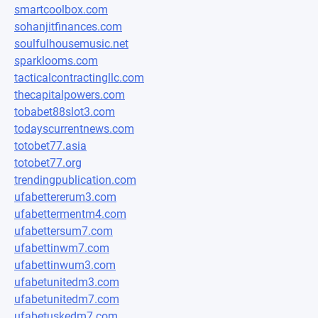
smartcoolbox.com
sohanjitfinances.com
soulfulhousemusic.net
sparklooms.com
tacticalcontractingllc.com
thecapitalpowers.com
tobabet88slot3.com
todayscurrentnews.com
totobet77.asia
totobet77.org
trendingpublication.com
ufabettererum3.com
ufabettermentm4.com
ufabettersum7.com
ufabettinwm7.com
ufabettinwum3.com
ufabetunitedm3.com
ufabetunitedm7.com
ufabetuskedm7.com