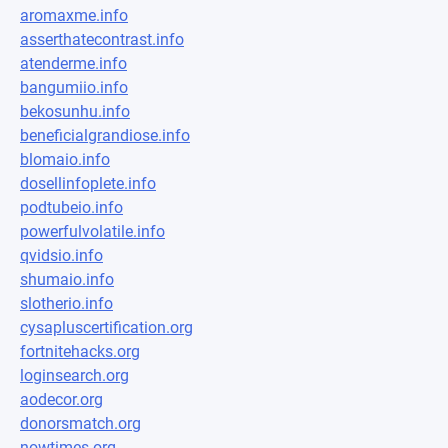
aromaxme.info
asserthatecontrast.info
atenderme.info
bangumiio.info
bekosunhu.info
beneficialgrandiose.info
blomaio.info
dosellinfoplete.info
podtubeio.info
powerfulvolatile.info
qvidsio.info
shumaio.info
slotherio.info
cysapluscertification.org
fortnitehacks.org
loginsearch.org
aodecor.org
donorsmatch.org
nowtimes.org